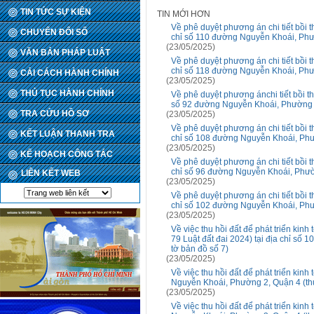
TIN TỨC SỰ KIỆN
TIN MỚI HƠN
Về phê duyệt phương án chi tiết bồi th
CHUYỂN ĐỔI SỐ
chỉ số 110 đường Nguyễn Khoái, Phườ
(23/05/2025)
VĂN BẢN PHÁP LUẬT
Về phê duyệt phương án chi tiết bồi th
chỉ số 118 đường Nguyễn Khoái, Phườ
CẢI CÁCH HÀNH CHÍNH
(23/05/2025)
THỦ TỤC HÀNH CHÍNH
Về phê duyệt phương ánchi tiết bồi thư
số 92 đường Nguyễn Khoái, Phường 2,
TRA CỨU HỒ SƠ
(23/05/2025)
Về phê duyệt phương án chi tiết bồi th
KẾT LUẬN THANH TRA
chỉ số 108 đường Nguyễn Khoái, Phườ
(23/05/2025)
KẾ HOẠCH CÔNG TÁC
Về phê duyệt phương án chi tiết bồi th
chỉ số 96 đường Nguyễn Khoái, Phườn
LIÊN KẾT WEB
(23/05/2025)
Về phê duyệt phương án chi tiết bồi th
chỉ số 102 đường Nguyễn Khoái, Phườ
(23/05/2025)
Về việc thu hồi đất để phát triển kinh 
79 Luật đất đai 2024) tại địa chỉ số
tờ bản đồ số 7)
(23/05/2025)
Về việc thu hồi đất để phát triển kinh t
Nguyễn Khoái, Phường 2, Quận 4 (thu
(23/05/2025)
Về việc thu hồi đất để phát triển kinh t