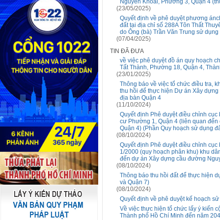
Nguyễn Khoái, Phường 3, Quận 4 (thu
(23/05/2025)
Quyết định về phê duyệt phương ánchi 
đất tại địa chỉ số 288A Tôn Thất Thuy
do Ông (bà) Trần Văn Trung sử dụng
(07/04/2025)
TIN ĐÃ ĐƯA
về việc phê duyệt đồ án quy hoạch chi
Tất Thành, Phường 18, Quận 4, Thàn
(23/01/2025)
Thông báo về việc tổ chức điều tra, kh
thu hồi để thực hiện Dự án Xây dựn
địa bàn Quận 4
(11/10/2024)
Quyết định Phê duyệt điều chỉnh cục b
cư Phường 1, Quận 4 (liên quan đến
Quận 4) (Phần Quy hoạch sử dụng đất 
(08/10/2024)
Quyết định Phê duyệt điều chỉnh cục b
1/2000 (quy hoạch phân khu) khu dân c
đến dự án Xây dựng cầu đường Nguyễ
(08/10/2024)
Thông báo thu hồi đất để thực hiện
và Quận 7)
(08/10/2024)
Quyết định về phê duyệt kế hoạch s
Về việc thực hiện tổ chức lấy ý kiến
Thành phố Hồ Chí Minh đến năm 204