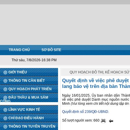
TRANG CHỦ
SƠ ĐỒ SITE
Thứ sáu, 7/8/2026-16:38 PM
GIỚI THIỆU
QUY HOẠCH ĐÔ THỊ, KẾ HOẠCH SỬ
Quyết định về việc phê duyệ
THÔNG TIN CẦN BIẾT
lang bảo vệ trên địa bàn Thà
QUY HOẠCH PHÁT TRIỂN
Ngày 16/01/2025, Ủy ban nhân dân Thàn
ĐẤU THẦU & MUA SẮM
về việc phê duyệt Danh mục nguồn nước 
CÔNG
Minh
(Vui lòng xem chi tiết nội dung tập tin
LĨNH VỰC KINH TẾ
Quyết định số 239/QĐ-UBND.
CHỈ ĐẠO ĐIỀU HÀNH
Số lượt người xem: 660
THÔNG TIN TUYÊN TRUYỀN