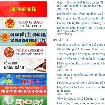
Quận 4 tổ chức Hội thi trực tuyến “Tì
giới, phòng, chống bạo lực gia đình”
(18/07/2022)
Nhiều kiến thức, kỹ năng bổ ích và ý 
Phường 14 trao tặng phương tiện si
Đại hội Chi bộ Khu phố 2, Phường 3
Kế hoạch công tác tuần của Thường 
đến ngày 24/7/2022)
(18/07/2022)
TIN ĐÃ ĐƯA
Chi bộ khu phố 3, Phường 3 tổ chức đ
Chi bộ Khu phố 1, Phường 3 tổ chức 
Trao quyết định bổ nhiệm Phó trưởn
Quận 4 vận động hiến máu tình nguy
Khảo sát công tác cải cách thủ tục hà
Quận 4
(13/07/2022)
Chung tay thực hiện các biện pháp p
(13/07/2022)
Phường 13 sơ kết công tác Đảng bộ 
Huy động cả hệ thống chính trị và n
ninh trật tự
(13/07/2022)
Về việc công khai số liệu thu-chi n
Hoạt động Tháng công nhân Quận 4 n