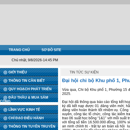
TRANG CHỦ
SƠ ĐỒ SITE
Chủ nhật, 9/8/2026-14:45 PM
GIỚI THIỆU
TIN TỨC SỰ KIỆN
Đại hội chi bộ Khu phố 1, P
THÔNG TIN CẦN BIẾT
QUY HOẠCH PHÁT TRIỂN
Vừa qua, Chi bộ Khu phố 1, Phường 15 đã 
2025.
ĐẤU THẦU & MUA SẮM
CÔNG
Đại hội đã thông qua báo cáo tổng kết ho
kỳ đã kết nạp được 01 đảng viên mới; h
LĨNH VỰC KINH TẾ
đảng viên hoàn thành tốt nhiệm vụ. Công 
xuyên, công tác tổ chức, công tác kiểm tr
CHỈ ĐẠO ĐIỀU HÀNH
trao 06 suất học bổng “1&1” với mỗi suất 
với tổng số tiền 16.500.000 đồng, 100% s
an ninh chính trị - trật tự an toàn xã hộ
THÔNG TIN TUYÊN TRUYỀN