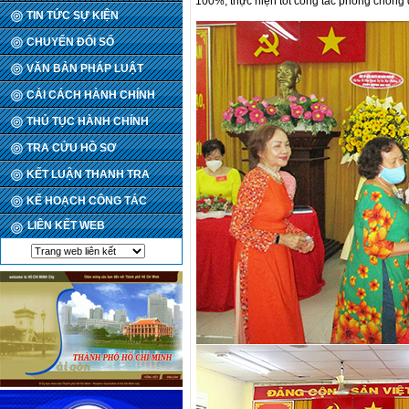
100%; thực hiện tốt công tác phòng chống
TIN TỨC SỰ KIỆN
CHUYỂN ĐỔI SỐ
VĂN BẢN PHÁP LUẬT
CẢI CÁCH HÀNH CHÍNH
THỦ TỤC HÀNH CHÍNH
TRA CỨU HỒ SƠ
KẾT LUẬN THANH TRA
KẾ HOẠCH CÔNG TÁC
LIÊN KẾT WEB