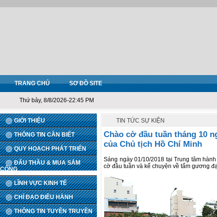
TRANG CHỦ
SƠ ĐỒ SITE
Thứ bảy, 8/8/2026-22:45 PM
GIỚI THIỆU
TIN TỨC SỰ KIỆN
Chào cờ đầu tuần tháng 10 n
THÔNG TIN CẦN BIẾT
của Chủ tịch Hồ Chí Minh
QUY HOẠCH PHÁT TRIỂN
Sáng ngày 01/10/2018 tại Trung tâm hành 
ĐẤU THẦU & MUA SẮM
cờ đầu tuần và kể chuyện về tấm gương đ
CÔNG
LĨNH VỰC KINH TẾ
CHỈ ĐẠO ĐIỀU HÀNH
THÔNG TIN TUYÊN TRUYỀN