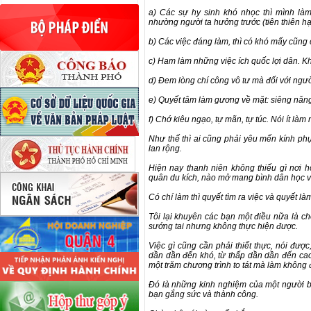
a) Các sự hy sinh khó nhọc thì mình là
nhường người ta hưởng trước (tiên thiên hạ 
b) Các việc đáng làm, thì có khó mấy cũng 
c) Ham làm những việc ích quốc lợi dân. K
d) Đem lòng chí công vô tư mà đối với người
e) Quyết tâm làm gương về mặt: siêng nǎng,
f) Chớ kiêu ngạo, tự mãn, tự túc. Nói ít làm 
Như thế thì ai cũng phải yêu mến kính phụ
lan rộng.
Hiện nay thanh niên không thiếu gì nơi h
quân du kích, nào mở mang bình dân học v
Có chí làm thì quyết tìm ra việc và quyết là
Tôi lại khuyên các bạn một điều nữa là 
sướng tai nhưng không thực hiện được.
Việc gì cũng cần phải thiết thực, nói đượ
dần dần đến khó, từ thấp dần dần đến cao
một trǎm chương trình to tát mà làm không
Đó là những kinh nghiệm của một người bạ
bạn gắng sức và thành công.