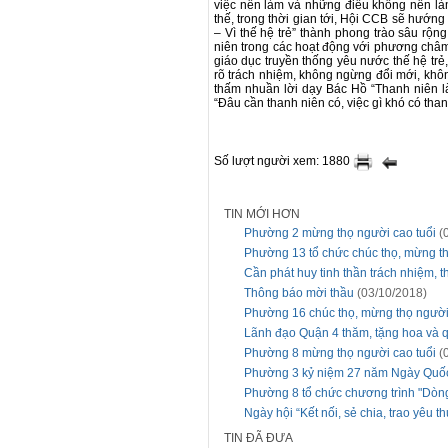
việc nên làm và những điều không nên làm
thế, trong thời gian tới, Hội CCB sẽ hướng
– Vì thế hệ trẻ” thành phong trào sâu rộn
niên trong các hoạt động với phương châm 
giáo dục truyền thống yêu nước thế hệ trẻ
rõ trách nhiệm, không ngừng đổi mới, khôn
thấm nhuần lời dạy Bác Hồ “Thanh niên là
“Đâu cần thanh niên có, việc gì khó có than
Số lượt người xem: 1880
TIN MỚI HƠN
Phường 2 mừng thọ người cao tuổi
(
Phường 13 tổ chức chúc thọ, mừng th
Cần phát huy tinh thần trách nhiệm, 
Thông báo mời thầu
(03/10/2018)
Phường 16 chúc thọ, mừng thọ người
Lãnh đạo Quận 4 thăm, tặng hoa và 
Phường 8 mừng thọ người cao tuổi
(
Phường 3 kỷ niệm 27 năm Ngày Quốc 
Phường 8 tổ chức chương trình "Dòng
Ngày hội “Kết nối, sẻ chia, trao yêu
TIN ĐÃ ĐƯA