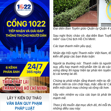
Đại diện Ban Tuyên giáo Quận ủy Quận 4 đ
Sau nghi thức chào cờ, đại diện Ban Tuy
niên” của Chủ tịch Hồ Chí Minh:
Các bạn thanh niên yêu quý,
Nhân dịp Hội nghị Thanh niên Việt Nam, tô
kiến để giúp các bạn thảo luận:
Người ta thường nói: Thanh niên là người
suy, yếu hay mạnh một phần lớn là do các
xứng đáng thì ngay hiện tại phải rèn luyện
bị cái tương lai đó.
Chúng ta phải nhận rằng thanh niên ta rấ
thanh niên ta còn chật hẹp, mặc dầu từ C
triển một cách mau chóng và rộng rãi hơn.
Vậy nên nhiệm vụ của các bạn là phải tì
mạnh mẽ.
Theo ý tôi muốn đạt mục đích đó, thì mỗi t
những điều sau này: