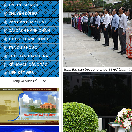
TIN TỨC SỰ KIỆN
CHUYỂN ĐỔI SỐ
VĂN BẢN PHÁP LUẬT
CẢI CÁCH HÀNH CHÍNH
THỦ TỤC HÀNH CHÍNH
TRA CỨU HỒ SƠ
KẾT LUẬN THANH TRA
KẾ HOẠCH CÔNG TÁC
Toàn thể cán bộ, công chức TTHC Quận 4 l
LIÊN KẾT WEB