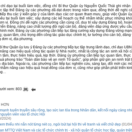
 chỉ đạo tại buổi làm việc, đồng chí Bí thư Quận ủy Nguyễn Quốc Thái ghi nhận
lực tập thể Đảng ủy các phường đã đạt được trong năm qua; đồng thời đề nghị 
 tiếp thu các ý kiến góp ý của lãnh đạo các cơ quan tham mưu, giúp việc Quận 
êu tại buổi làm việc; xây dựng các kế hoạch cụ thể nhằm khắc phục những khó
ơn vị. Đồng chí đề nghị các phường cần củng cố, duy trì xây dựng Đảng bộ, hoà
 triển Đảng, nâng cao chất lượng đội ngũ cán bộ, đảng viên đáp ứng được yêu cầ
h hình mới. Đảng ủy các phường cần tiếp tục tăng cường xây dựng Đảng vững mạn
ng; quan tâm, chú trọng đến công tác giáo dục chính trị, tư tưởng cho cán bộ, đảng
 đơn vị, địa phương.
Bí thư Quận ủy lưu ý Đảng ủy các phường tiếp tục tập trung lãnh đạo, chỉ đạo U
âng cao hiệu quả công tác quản lý Nhà nước, nhất là công tác an sinh xã hội cần
 tâm, thực hiện hiệu quả, kịp thời. Đảng ủy phường cần tiếp tục quan tâm, thự
quả phong trào “Toàn dân bảo vệ an ninh Tổ quốc”, góp phần giữ gìn an ninh trật t
n địa bàn. Ngoài ra, các phường cần tiếp tục nghiên cứu, sáng tạo, đổi mới các m
c nhằm nâng cao hiệu quả hoạt đông của đơn vị, cũng như góp phần phát triển kinh
ng…
gười xem: 803
I HƠN
mạnh tuyên truyền sâu rộng, tạo sức lan tỏa trong Nhân dân, kết nối ngày càng nh
 nguyện viên vào tổ chức Hội
4/2024)
em thiếu nhi nắn nót từng nét cọ, ngòi bút tại hội thi vẽ tranh và viết chữ đẹp
(01/04
an MTTQ Việt Nam và các tổ chức chính trị - xã hội quận tổ chức học tập, quán triệt,