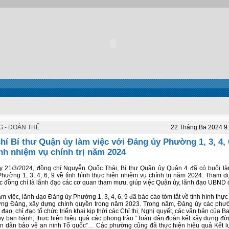
 - ĐOÀN THỂ
22 Tháng Ba 2024 9
hí Bí thư Quận ủy làm việc với Đảng ủy Phường 1, 3, 4, 6
ình nhiệm vụ chính trị năm 2024
 21/3/2024, đồng chí Nguyễn Quốc Thái, Bí thư Quận ủy Quận 4 đã có buổi là
hường 1, 3, 4, 6, 9 về tình hình thực hiện nhiệm vụ chính trị năm 2024. Tham d
ác đồng chí là lãnh đạo các cơ quan tham mưu, giúp việc Quận ủy, lãnh đạo UBND 
àm việc, lãnh đạo Đảng ủy Phường 1, 3, 4, 6, 9 đã báo cáo tóm tắt về tình hình thự
ựng Đảng, xây dựng chính quyền trong năm 2023. Trong năm, Đảng ủy các phư
 đạo, chỉ đạo tổ chức triển khai kịp thời các Chỉ thị, Nghị quyết, các văn bản của
y ban hành; thực hiện hiệu quả các phong trào “Toàn dân đoàn kết xây dựng đờ
̀n dân bảo vệ an ninh Tổ quốc”… Các phường cũng đã thực hiện hiệu quả Kết 