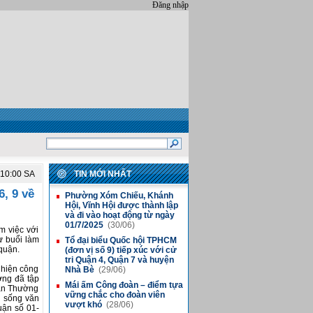
Đăng nhập
:10:00 SA
TIN MỚI NHẤT
, 9 về
Phường Xóm Chiếu, Khánh
■
Hội, Vĩnh Hội được thành lập
và đi vào hoạt động từ ngày
01/7/2025
(30/06)
m việc với
ự buổi làm
Tổ đại biểu Quốc hội TPHCM
■
quận.
(đơn vị số 9) tiếp xúc với cử
tri Quận 4, Quận 7 và huyện
c hiện công
Nhà Bè
(29/06)
ờng đã tập
Mái ấm Công đoàn – điểm tựa
■
 Ban Thường
vững chắc cho đoàn viên
i sống văn
vượt khó
(28/06)
luận số 01-