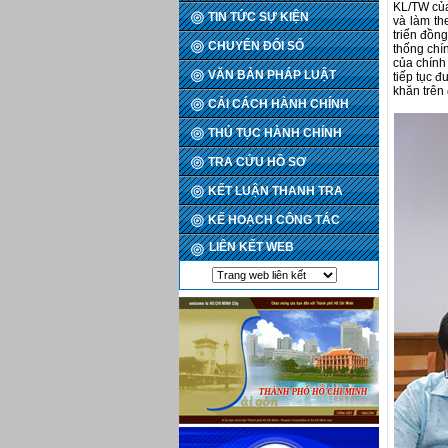
KL/TW của 
TIN TỨC SỰ KIỆN
và làm th
triển đồng
CHUYỂN ĐỔI SỐ
thống chí
của chính
VĂN BẢN PHÁP LUẬT
tiếp tục
khăn trên
CẢI CÁCH HÀNH CHÍNH
THỦ TỤC HÀNH CHÍNH
TRA CỨU HỒ SƠ
KẾT LUẬN THANH TRA
KẾ HOẠCH CÔNG TÁC
LIÊN KẾT WEB