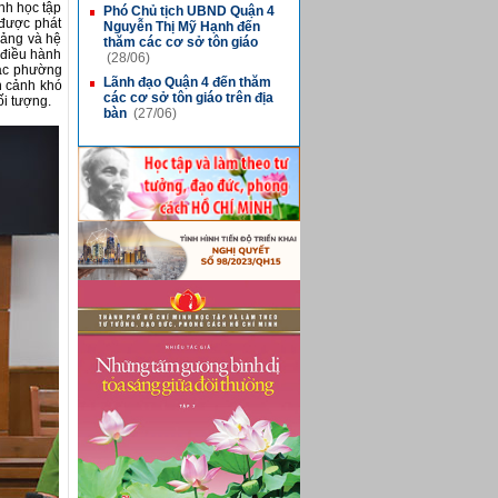
̣nh học tập
Phó Chủ tịch UBND Quận 4
■
 được phát
Nguyễn Thị Mỹ Hạnh đến
 Đảng và hệ
thăm các cơ sở tôn giáo
 điều hành
(28/06)
các phường
Lãnh đạo Quận 4 đến thăm
àn cảnh khó
■
các cơ sở tôn giáo trên địa
ối tượng.
bàn
(27/06)