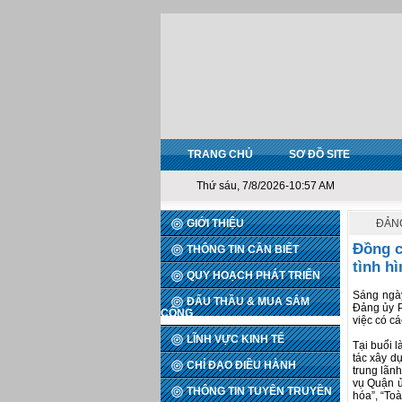
TRANG CHỦ
SƠ ĐỒ SITE
Thứ sáu, 7/8/2026-10:57 AM
GIỚI THIỆU
ĐẢNG
Đồng c
THÔNG TIN CẦN BIẾT
tình h
QUY HOẠCH PHÁT TRIỂN
Sáng ngày
ĐẤU THẦU & MUA SẮM
Đảng ủy P
CÔNG
việc có c
LĨNH VỰC KINH TẾ
Tại buổi l
tác xây d
CHỈ ĐẠO ĐIỀU HÀNH
trung lãnh
vụ Quận ủ
THÔNG TIN TUYÊN TRUYỀN
hóa”, “Toa