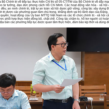
Bộ Chính trị về tiếp tục thực hiện Chỉ thị số 05-CT/TW của Bộ Chính trị về đẩy ma
eo tư tưởng, đạo đức phong cách Hồ Chí Minh. Các hoạt động văn hóa - xã hội
 đều; an ninh chính trị, trật tự an toàn xã hội được giữ vững; công tác xây dựng
nh trị được các phường quan tâm chú trọng, khẳng định vai trò lãnh đạo của Đảng,
 quyền; hoạt động của Ủy ban MTTQ Việt Nam và các tổ chức chính trị - xã hội 
 được phối hợp thực hiện đồng bộ, chặt chẽ. Công tác chăm lo, hỗ trợ người có ho
 địa bàn các phường tiếp tục được quan tâm thực hiện, đảm bảo kịp thời và đúng đ