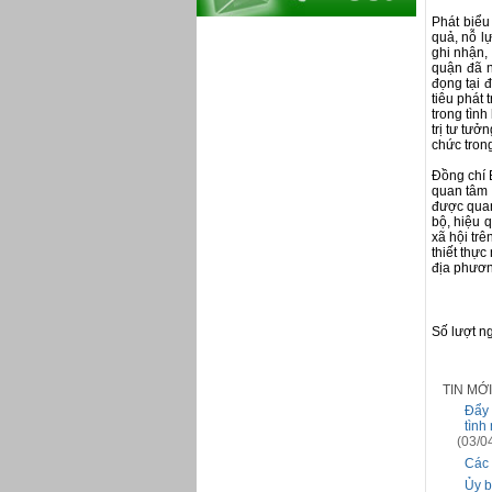
Phát biểu
quả, nỗ 
ghi nhận,
quận đã n
đọng tại đ
tiêu phát
trong tìn
trị tư tưở
chức trong
Đồng chí 
quan tâm n
được quan
bộ, hiệu 
xã hội trê
thiết thự
địa phươ
Số lượt n
TIN MỚ
Đẩy 
tình
(03/0
Các 
Ủy b