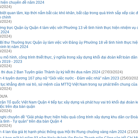
 hiện chuyên đề năm 2024
4/2024)
biệt quan tâm, kịp thời nắm bắt các khó khăn, bất cập trong quá trình sắp xếp các đ
 chính
4/2024)
ng trực Quận ủy Quận 4 làm việc với Phường 13 về tình hình thực hiện nhiệm vụ ch
 2024
3/2024)
Bí thư Thường trực Quận ủy làm việc với Đảng ủy Phường 18 về tình hình thực hi
hính trị năm 2024
3/2024)
u mô hình, công trình thiết thực, ý nghĩa trong xây dựng khối đại đoàn kết toàn dân 
 2019 - 2023
3/2024)
thi đua 2 Ban Tuyên giáo Thành ủy ký kết thi đua năm 2024
(27/03/2024)
 4 tuyên dương 167 phụ nữ “Giỏi việc nước - Đảm việc nhà” năm 2023
(25/03/202
 tục khẳng định vai trò, sứ mệnh của MTTQ Việt Nam trong sự phát triển chung củ
3/2024)
 ĐƯA
trận Tổ quốc Việt Nam Quận 4 tiếp tục xây dựng và phát huy vai trò khối đại đoàn k
tộc trên địa bàn quận
3/2024)
nghị chuyên đề “Giải pháp thực hiện hiệu quả công trình xây dựng khu dân cư Đoàn
a tình - Tự quản” trên địa bàn Quận 4
3/2024)
 4 lan tỏa giá trị hạnh phúc thông qua Hội thi Rung chuông vàng năm 2024
(21/03