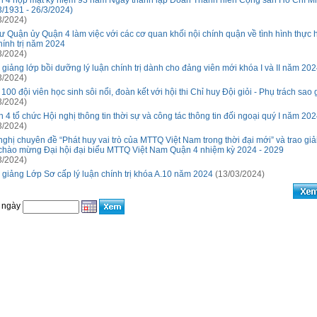
 4 họp mặt kỷ niệm 93 năm Ngày thành lập Đoàn Thanh niên Cộng sản Hồ Chí M
3/1931 - 26/3/2024)
3/2024)
hư Quận ủy Quận 4 làm việc với các cơ quan khối nội chính quận về tình hình thực 
hính trị năm 2024
3/2024)
 giảng lớp bồi dưỡng lý luận chính trị dành cho đảng viên mới khóa I và II năm 202
3/2024)
100 đội viên học sinh sôi nổi, đoàn kết với hội thi Chỉ huy Đội giỏi - Phụ trách sao g
3/2024)
 4 tổ chức Hội nghị thông tin thời sự và công tác thông tin đối ngoại quý I năm 20
3/2024)
nghị chuyên đề “Phát huy vai trò của MTTQ Việt Nam trong thời đại mới” và trao giả
 chào mừng Đại hội đại biểu MTTQ Việt Nam Quận 4 nhiệm kỳ 2024 - 2029
3/2024)
 giảng Lớp Sơ cấp lý luận chính trị khóa A.10 năm 2024
(13/03/2024)
 ngày