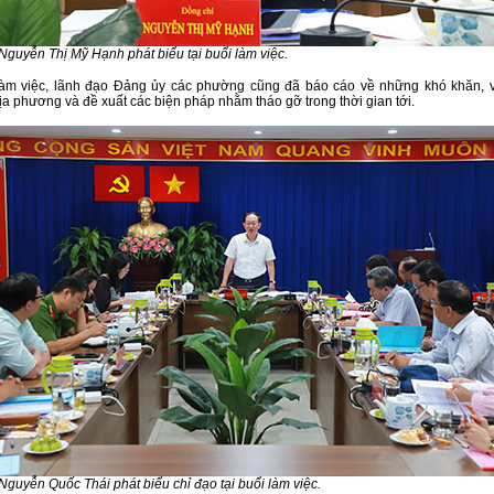
Nguyễn Thị Mỹ Hạnh phát biểu tại buổi làm việc.
làm việc, lãnh đạo Đảng ủy các phường cũng đã báo cáo về những khó khăn, 
ịa phương và đề xuất các biện pháp nhằm tháo gỡ trong thời gian tới.
Nguyễn Quốc Thái phát biểu chỉ đạo tại buổi làm việc.