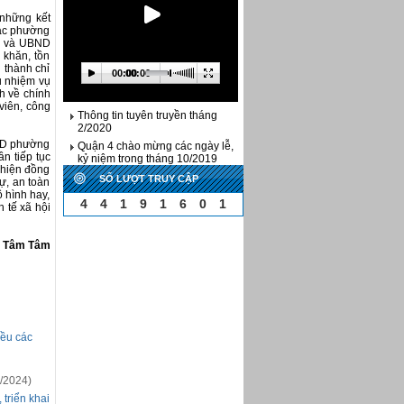
 những kết
các phường
ủy và UBND
 khăn, tồn
n thành chỉ
00:00
00:00
u nhiệm vụ
h về chính
 viên, công
Thông tin tuyên truyền tháng
2/2020
BND phường
Quận 4 chào mừng các ngày lễ,
 tiếp tục
kỷ niệm trong tháng 10/2019
c hiện đồng
Quận 4 chào mừng các ngày lễ,
SỐ LƯỢT TRUY CẬP
ự, an toàn
kỷ niệm trong tháng 8/2019
ô hình hay,
4
4
1
9
1
6
0
1
 tế xã hội
Quận 4 chào mừng các ngày lễ,
kỷ niệm trong tháng 7/2019
Quận 4 chào mừng các ngày lễ,
Tâm Tâm
kỷ niệm trong tháng 6/2019
Quận 4 chào mừng các ngày lễ,
kỷ niệm trong tháng 5/2019
Tuyên truyền Quý IV - 2018
Bản tin Hoạt động Quận 4 từ
15/3 đến 31/3/2017
iều các
Bản tin Hoạt động Quận 4 từ
01/3 đến 15/3/2017
Bản tin Hoạt động Quận 4 từ
/2024)
15/11 đến 30/11/2016
 triển khai