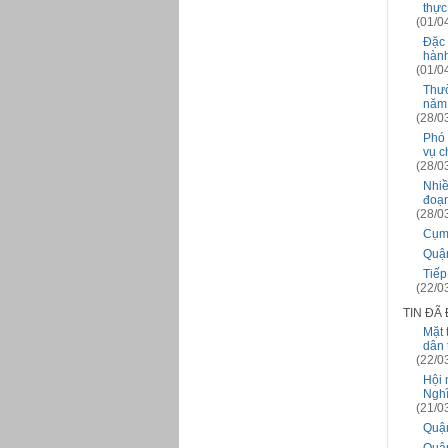
thực
(01/0
Đặc 
hành
(01/0
Thườ
năm
(28/0
Phó 
vụ c
(28/0
Nhiề
đoạn
(28/0
Cụm 
Quận
Tiếp
(22/0
TIN ĐÃ
Mặt 
dân 
(22/0
Hội 
Nghĩ
(21/0
Quận