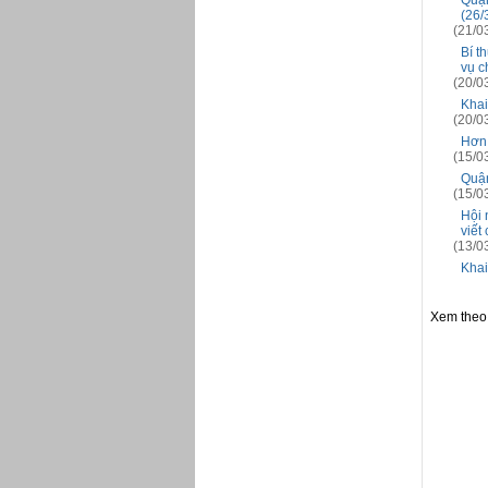
Quận
(26/
(21/0
Bí t
vụ c
(20/0
Khai
(20/0
Hơn 
(15/0
Quận
(15/0
Hội 
viết
(13/0
Khai
Xem theo