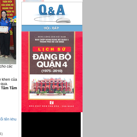
cho các
y khen của
 qua.
Tâm Tâm
ổi tên khu
4)