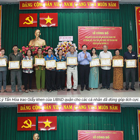
Lý Tấn Hòa trao Giấy khen của UBND quận cho các cá nhân đã đóng góp tích cực.