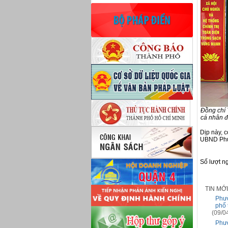
Đồng chí 
cá nhân đ
Dịp này, 
UBND Phườ
Số lượt n
TIN MỚ
Phườ
phố 
(09/0
Phườ