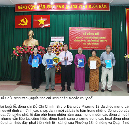
Đỗ Chí Chinh trao Quyết định chỉ định nhân sự các khu phố.
 tại buổi lễ, đồng chí Đỗ Chí Chinh, Bí thư Đảng ủy Phường 13 đã chúc mừng cá
 quyết định chỉ định các chức danh mới và bày tỏ trân trọng những đóng góp củ
 hoạt động khu phố, tổ dân phố trong nhiều năm qua, mong muốn các đồng chí dù
 nhưng vẫn tiếp tục cống hiến, đồng hành cùng phường trong các hoạt động phon
p phần thúc đẩy, phát triển kinh tế - xã hội của Phường 13 nói riêng và Quận 4 nó