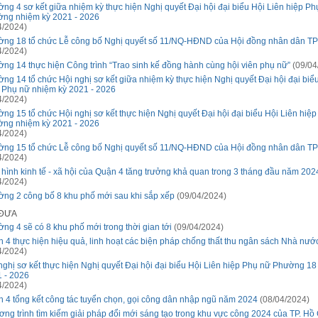
ng 4 sơ kết giữa nhiệm kỳ thực hiện Nghị quyết Đại hội đại biểu Hội Liên hiệp Ph
ng nhiệm kỳ 2021 - 2026
4/2024)
ng 18 tổ chức Lễ công bố Nghị quyết số 11/NQ-HĐND của Hội đồng nhân dân 
4/2024)
ng 14 thực hiện Công trình “Trao sinh kế đồng hành cùng hội viên phụ nữ”
(09/04
ng 14 tổ chức Hội nghị sơ kết giữa nhiệm kỳ thực hiện Nghị quyết Đại hội đại biể
 Phụ nữ nhiệm kỳ 2021 - 2026
4/2024)
ng 15 tổ chức Hội nghị sơ kết thực hiện Nghị quyết Đại hội đại biểu Hội Liên hiệ
ng nhiệm kỳ 2021 - 2026
4/2024)
ng 15 tổ chức Lễ công bố Nghị quyết số 11/NQ-HĐND của Hội đồng nhân dân 
4/2024)
 hình kinh tế - xã hội của Quận 4 tăng trưởng khả quan trong 3 tháng đầu năm 202
4/2024)
ng 2 công bố 8 khu phố mới sau khi sắp xếp
(09/04/2024)
 ĐƯA
ng 4 sẽ có 8 khu phố mới trong thời gian tới
(09/04/2024)
 4 thực hiện hiệu quả, linh hoạt các biện pháp chống thất thu ngân sách Nhà nướ
4/2024)
nghị sơ kết thực hiện Nghị quyết Đại hội đại biểu Hội Liên hiệp Phụ nữ Phường 18
 - 2026
4/2024)
 4 tổng kết công tác tuyển chọn, gọi công dân nhập ngũ năm 2024
(08/04/2024)
ng trình tìm kiếm giải pháp đổi mới sáng tạo trong khu vực công 2024 của TP. Hồ