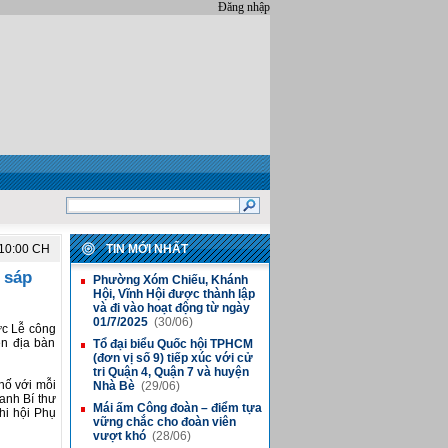
Đăng nhập
:10:00 CH
TIN MỚI NHẤT
 sáp
Phường Xóm Chiếu, Khánh
■
Hội, Vĩnh Hội được thành lập
và đi vào hoạt động từ ngày
01/7/2025
(30/06)
ức Lễ công
ên địa bàn
Tổ đại biểu Quốc hội TPHCM
■
(đơn vị số 9) tiếp xúc với cử
tri Quận 4, Quận 7 và huyện
hố với mỗi
Nhà Bè
(29/06)
anh Bí thư
Mái ấm Công đoàn – điểm tựa
■
hi hội Phụ
vững chắc cho đoàn viên
vượt khó
(28/06)