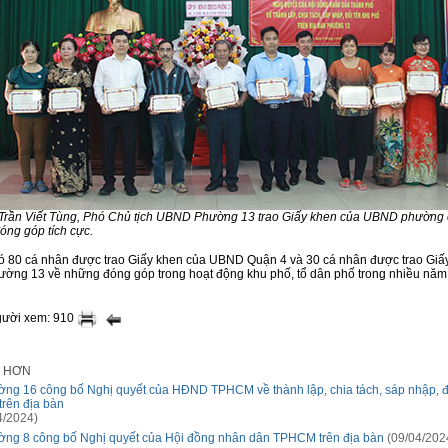
Trần Viết Tùng, Phó Chủ tịch UBND Phường 13 trao Giấy khen của UBND phường 
óng góp tích cực.
có 80 cá nhân được trao Giấy khen của UBND Quận 4 và 30 cá nhân được trao Giấ
ng 13 về những đóng góp trong hoạt động khu phố, tổ dân phố trong nhiều năm
gười xem: 910
I HƠN
ng 16 công bố Nghị quyết của HĐND TPHCM về thành lập, chia tách, sáp nhập, đ
trên địa bàn
4/2024)
ng 8 công bố Nghị quyết của Hội đồng nhân dân TPHCM trên địa bàn
(09/04/202