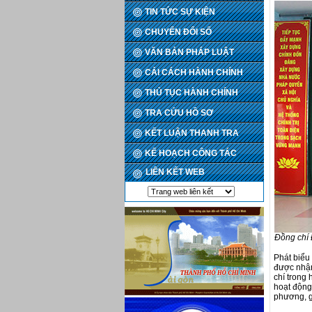
TIN TỨC SỰ KIỆN
CHUYỂN ĐỔI SỐ
VĂN BẢN PHÁP LUẬT
CẢI CÁCH HÀNH CHÍNH
THỦ TỤC HÀNH CHÍNH
TRA CỨU HỒ SƠ
KẾT LUẬN THANH TRA
KẾ HOẠCH CÔNG TÁC
LIÊN KẾT WEB
Đồng chí 
Phát biểu
được nhận
chí trong
hoạt động
phương, gó