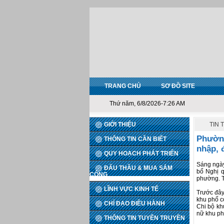
TRANG CHỦ
SƠ ĐỒ SITE
Thứ năm, 6/8/2026-7:26 AM
GIỚI THIỆU
TIN 
Phường
THÔNG TIN CẦN BIẾT
nhập, 
QUY HOẠCH PHÁT TRIỂN
Sáng ngày
ĐẤU THẦU & MUA SẮM
bố Nghị q
CÔNG
phường. T
LĨNH VỰC KINH TẾ
Trước đây
khu phố c
CHỈ ĐẠO ĐIỀU HÀNH
Chi bộ kh
nữ khu ph
THÔNG TIN TUYÊN TRUYỀN