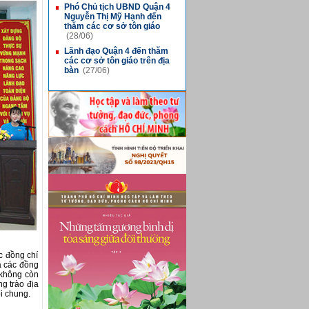
Phó Chủ tịch UBND Quận 4
■
Nguyễn Thị Mỹ Hạnh đến
thăm các cơ sở tôn giáo
(28/06)
Lãnh đạo Quận 4 đến thăm
■
các cơ sở tôn giáo trên địa
bàn
(27/06)
c đồng chí
a các đồng
 không còn
g trào địa
i chung.