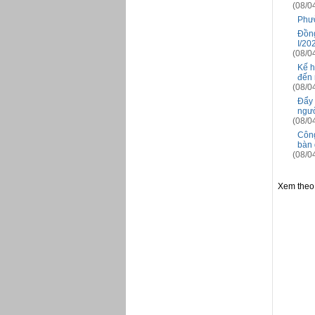
(08/0
Phườ
Đồng
I/20
(08/0
Kế h
đến 
(08/0
Đẩy 
ngườ
(08/0
Công
bàn
(08/0
Xem theo