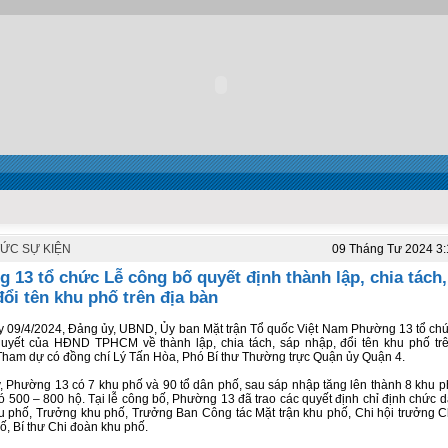
TỨC SỰ KIỆN
09 Tháng Tư 2024 3
 13 tổ chức Lễ công bố quyết định thành lập, chia tách,
đổi tên khu phố trên địa bàn
 09/4/2024, Đảng ủy, UBND, Ủy ban Mặt trận Tổ quốc Việt Nam Phường 13 tổ ch
uyết của HĐND TPHCM về thành lập, chia tách, sáp nhập, đổi tên khu phố tr
ham dự có đồng chí Lý Tấn Hòa, Phó Bí thư Thường trực Quận ủy Quận 4.
, Phường 13 có 7 khu phố và 90 tổ dân phố, sau sáp nhập tăng lên thành 8 khu p
ó 500 – 800 hộ. Tại lễ công bố, Phường 13 đã trao các quyết định chỉ định chức d
u phố, Trưởng khu phố, Trưởng Ban Công tác Mặt trận khu phố, Chi hội trưởng C
ố, Bí thư Chi đoàn khu phố.