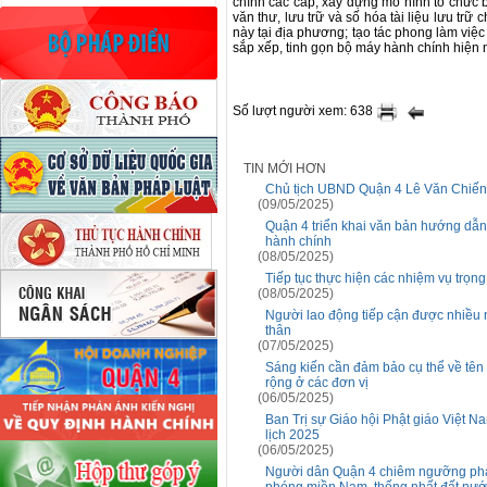
chính các cấp, xây dựng mô hình tổ chức
văn thư, lưu trữ và số hóa tài liệu lưu trữ
này tại địa phương; tạo tác phong làm việ
sắp xếp, tinh gọn bộ máy hành chính hiện n
Số lượt người xem: 638
TIN MỚI HƠN
Chủ tịch UBND Quận 4 Lê Văn Chiến 
(09/05/2025)
Quận 4 triển khai văn bản hướng dẫn 
hành chính
(08/05/2025)
Tiếp tục thực hiện các nhiệm vụ trọng
(08/05/2025)
Người lao động tiếp cận được nhiều 
thân
(07/05/2025)
Sáng kiến cần đảm bảo cụ thể về tên 
rộng ở các đơn vị
(06/05/2025)
Ban Trị sự Giáo hội Phật giáo Việt N
lịch 2025
(06/05/2025)
Người dân Quận 4 chiêm ngưỡng pháo