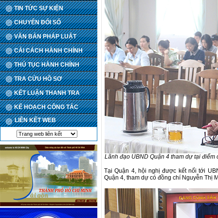
TIN TỨC SỰ KIỆN
CHUYỂN ĐỔI SỐ
VĂN BẢN PHÁP LUẬT
CẢI CÁCH HÀNH CHÍNH
THỦ TỤC HÀNH CHÍNH
TRA CỨU HỒ SƠ
KẾT LUẬN THANH TRA
KẾ HOẠCH CÔNG TÁC
LIÊN KẾT WEB
Lãnh đạo UBND Quận 4 tham dự tại điểm
Tại Quận 4, hội nghị được kết nối tới 
Quận 4, tham dự có đồng chí Nguyễn Thị 