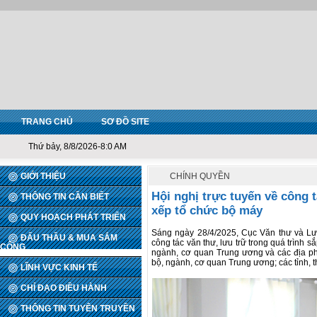
TRANG CHỦ
SƠ ĐỒ SITE
Thứ bảy, 8/8/2026-8:0 AM
GIỚI THIỆU
CHÍNH QUYỀN
Hội nghị trực tuyến về công t
THÔNG TIN CẦN BIẾT
xếp tổ chức bộ máy
QUY HOẠCH PHÁT TRIỂN
Sáng ngày 28/4/2025, Cục Văn thư và Lưu
ĐẤU THẦU & MUA SẮM
công tác văn thư, lưu trữ trong quá trình 
CÔNG
ngành, cơ quan Trung ương và các địa ph
bộ, ngành, cơ quan Trung ương; các tỉnh, 
LĨNH VỰC KINH TẾ
CHỈ ĐẠO ĐIỀU HÀNH
THÔNG TIN TUYÊN TRUYỀN