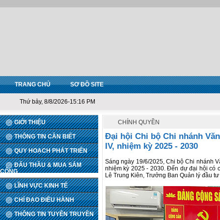
TRANG CHỦ
SƠ ĐỒ SITE
Thứ bảy, 8/8/2026-15:16 PM
GIỚI THIỆU
CHÍNH QUYỀN
Đại hội Chi bộ Chi nhánh Văn
THÔNG TIN CẦN BIẾT
IV, nhiệm kỳ 2025 - 2030
QUY HOẠCH PHÁT TRIỂN
Sáng ngày 19/6/2025, Chi bộ Chi nhánh Văn
ĐẤU THẦU & MUA SẮM
nhiệm kỳ 2025 - 2030. Đến dự đại hội có
CÔNG
Lê Trung Kiên, Trưởng Ban Quản lý đầu tư
LĨNH VỰC KINH TẾ
CHỈ ĐẠO ĐIỀU HÀNH
THÔNG TIN TUYÊN TRUYỀN