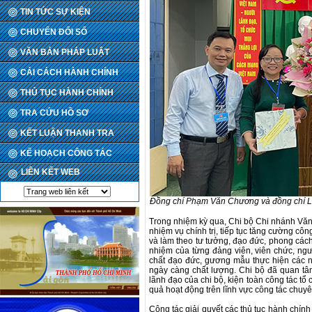
TIN TỨC SỰ KIỆN
CHUYỂN ĐỔI SỐ
VĂN BẢN PHÁP LUẬT
CẢI CÁCH HÀNH CHÍNH
THỦ TỤC HÀNH CHÍNH
TRA CỨU HỒ SƠ
KẾT LUẬN THANH TRA
KẾ HOẠCH CÔNG TÁC
LIÊN KẾT WEB
Đồng chí Phạm Văn Chương và đồng chí Lê
Trong nhiệm kỳ qua, Chi bộ Chi nhánh Văn 
nhiệm vụ chính trị, tiếp tục tăng cường côn
và làm theo tư tưởng, đạo đức, phong cách
nhiệm của từng đảng viên, viên chức, n
chất đạo đức, gương mẫu thực hiện các n
ngày càng chất lượng. Chi bộ đã quan tâm
lãnh đạo của chi bộ, kiện toàn công tác tổ
quả hoạt động trên lĩnh vực công tác chuy
Công tác giải quyết các thủ tục hành chí