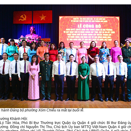
hành Đảng bộ phường Xóm Chiếu ra mắt tại buổi lễ.
hường Khánh Hội:
Lý Tấn Hòa, Phó Bí thư Thường trực Quận ủy Quận 4 giữ chức Bí thư Đảng ủy
ờng. Đồng chí Nguyễn Thị Thu, Chủ tịch Ủy ban MTTQ Việt Nam Quận 4 giữ ch