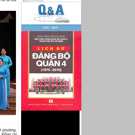
hó Bí thư
D phường.
. Đồng chí