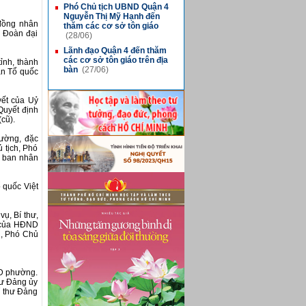
Phó Chủ tịch UBND Quận 4
■
Nguyễn Thị Mỹ Hạnh đến
 đồng nhân
thăm các cơ sở tôn giáo
g Đoàn đại
(28/06)
Lãnh đạo Quận 4 đến thăm
■
các cơ sở tôn giáo trên địa
ỉnh, thành
bàn
(27/06)
ận Tổ quốc
yết của Uỷ
Quyết định
cũ).
hường, đặc
 tịch, Phó
ỷ ban nhân
 quốc Việt
ụ, Bí thư,
t của HĐND
h, Phó Chủ
ND phường.
hư Đảng ủy
í thư Đảng