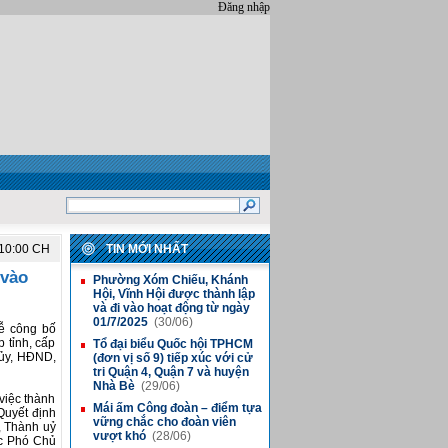
Đăng nhập
:10:00 CH
TIN MỚI NHẤT
 vào
Phường Xóm Chiếu, Khánh
■
Hội, Vĩnh Hội được thành lập
và đi vào hoạt động từ ngày
01/7/2025
(30/06)
Lễ công bố
 tỉnh, cấp
Tổ đại biểu Quốc hội TPHCM
■
 ủy, HĐND,
(đơn vị số 9) tiếp xúc với cử
tri Quận 4, Quận 7 và huyện
Nhà Bè
(29/06)
việc thành
Mái ấm Công đoàn – điểm tựa
■
 Quyết định
vững chắc cho đoàn viên
, Thành uỷ
vượt khó
(28/06)
ác Phó Chủ