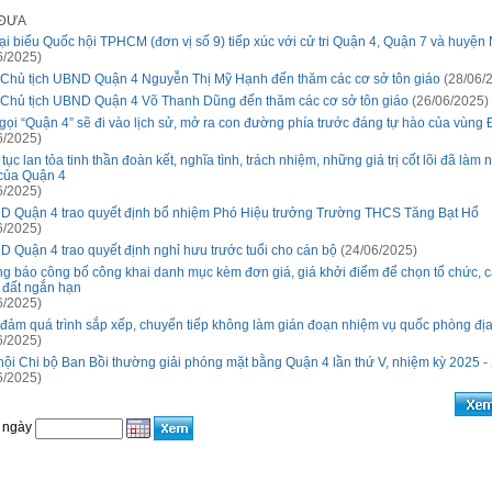
 ĐƯA
ại biểu Quốc hội TPHCM (đơn vị số 9) tiếp xúc với cử tri Quận 4, Quận 7 và huyện
6/2025)
Chủ tịch UBND Quận 4 Nguyễn Thị Mỹ Hạnh đến thăm các cơ sở tôn giáo
(28/06/
Chủ tịch UBND Quận 4 Võ Thanh Dũng đến thăm các cơ sở tôn giáo
(26/06/2025)
gọi “Quận 4” sẽ đi vào lịch sử, mở ra con đường phía trước đáng tự hào của vùng
6/2025)
 tục lan tỏa tinh thần đoàn kết, nghĩa tình, trách nhiệm, những giá trị cốt lõi đã làm
của Quận 4
6/2025)
 Quận 4 trao quyết định bổ nhiệm Phó Hiệu trưởng Trường THCS Tăng Bạt Hổ
6/2025)
 Quận 4 trao quyết định nghỉ hưu trước tuổi cho cán bộ
(24/06/2025)
g báo công bố công khai danh mục kèm đơn giá, giá khởi điểm để chọn tổ chức, 
 đất ngắn hạn
6/2025)
đảm quá trình sắp xếp, chuyển tiếp không làm gián đoạn nhiệm vụ quốc phòng đ
6/2025)
hội Chi bộ Ban Bồi thường giải phóng mặt bằng Quận 4 lần thứ V, nhiệm kỳ 2025 -
6/2025)
 ngày