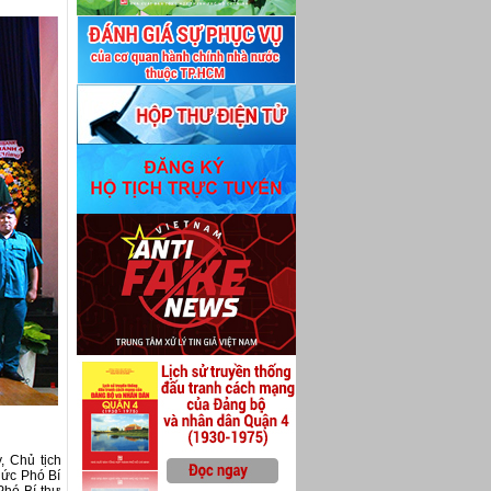
, Chủ tịch
ức Phó Bí