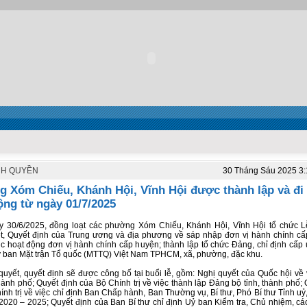
NH QUYỀN
30 Tháng Sáu 2025 3
 Xóm Chiếu, Khánh Hội, Vĩnh Hội được thành lập và đi
ộng từ ngày 01/7/2025
 30/6/2025, đồng loạt các phường Xóm Chiếu, Khánh Hội, Vĩnh Hội tổ chức 
t, Quyết định của Trung ương và địa phương về sáp nhập đơn vị hành chính cấp
húc hoạt động đơn vị hành chính cấp huyện; thành lập tổ chức Đảng, chỉ định cấp
ban Mặt trận Tổ quốc (MTTQ) Việt Nam TPHCM, xã, phường, đặc khu.
quyết, quyết định sẽ được công bố tại buổi lễ, gồm: Nghị quyết của Quốc hội về 
thành phố; Quyết định của Bộ Chính trị về việc thành lập Đảng bộ tỉnh, thành phố;
ính trị về việc chỉ định Ban Chấp hành, Ban Thường vụ, Bí thư, Phó Bí thư Tỉnh uỷ
2020 – 2025; Quyết định của Ban Bí thư chỉ định Uỷ ban Kiểm tra, Chủ nhiệm, c