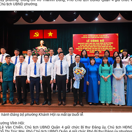
 ủy phường. Đồng chí Võ Thanhh Dũng, Phó Chủ tịch UBND Quận 4 giữ chức P
Chủ tịch UBND phường.
hành Đảng bộ phường Khánh Hội ra mắt tại buổi lễ.
hường Vĩnh Hội:
 Lê Văn Chiến, Chủ tịch UBND Quận 4 giữ chức Bí thư Đảng ủy, Chủ tịch HĐN
Đỗ Thị Trúc Mai, Phó Chủ tịch UBND Quận 4 giữ chức Phó Bí thư Đảng ủy phường