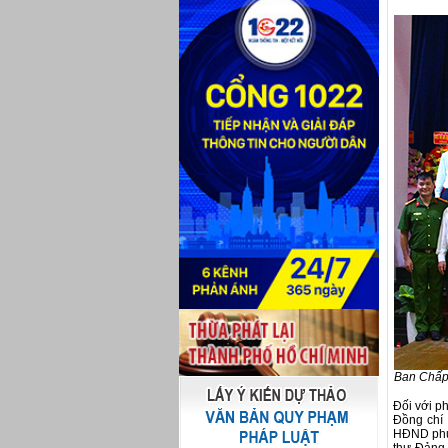
Ban Chấp 
Đối với p
Đồng chí 
HĐND phư