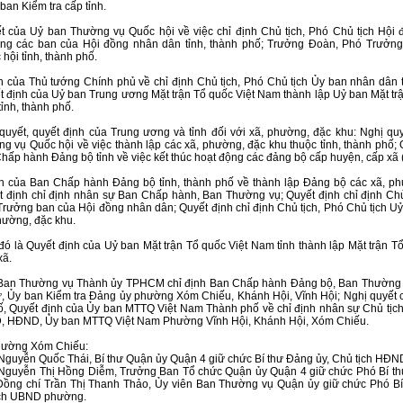
ban Kiểm tra cấp tỉnh.
t của Uỷ ban Thường vụ Quốc hội về việc chỉ định Chủ tịch, Phó Chủ tịch Hội
ng các ban của Hội đồng nhân dân tỉnh, thành phố; Trưởng Đoàn, Phó Trưởn
hội tỉnh, thành phố.
h của Thủ tướng Chính phủ về chỉ định Chủ tịch, Phó Chủ tịch Ủy ban nhân dân t
t định của Uỷ ban Trung ương Mặt trận Tổ quốc Việt Nam thành lập Uỷ ban Mặt tr
ỉnh, thành phố.
quyết, quyết định của Trung ương và tỉnh đối với xã, phường, đặc khu: Nghị qu
g vụ Quốc hội về việc thành lập các xã, phường, đặc khu thuộc tỉnh, thành phố; 
hấp hành Đảng bộ tỉnh về việc kết thúc hoạt động các đảng bộ cấp huyện, cấp xã (
h của Ban Chấp hành Đảng bộ tỉnh, thành phố về thành lập Đảng bộ các xã, p
t định chỉ định nhân sự Ban Chấp hành, Ban Thường vụ; Quyết định chỉ định Chủ
 Trưởng ban của Hội đồng nhân dân; Quyết định chỉ định Chủ tịch, Phó Chủ tịch U
hường, đặc khu.
đó là Quyết định của Uỷ ban Mặt trận Tổ quốc Việt Nam tỉnh thành lập Mặt trận Tổ
xã.
Ban Thường vụ Thành ủy TPHCM chỉ định Ban Chấp hành Đảng bộ, Ban Thường v
ư, Ủy ban Kiểm tra Đảng ủy phường Xóm Chiếu, Khánh Hội, Vĩnh Hội; Nghị quyế
, Quyết định của Ủy ban MTTQ Việt Nam Thành phố về chỉ định nhân sự Chủ tịc
, HĐND, Ủy ban MTTQ Việt Nam Phường Vĩnh Hội, Khánh Hội, Xóm Chiếu.
hường Xóm Chiếu:
Nguyễn Quốc Thái, Bí thư Quận ủy Quận 4 giữ chức Bí thư Đảng ủy, Chủ tịch HĐ
Nguyễn Thị Hồng Diễm, Trưởng Ban Tổ chức Quận ủy Quận 4 giữ chức Phó Bí t
ồng chí Trần Thị Thanh Thảo, Ủy viên Ban Thường vụ Quận ủy giữ chức Phó B
ịch UBND phường.