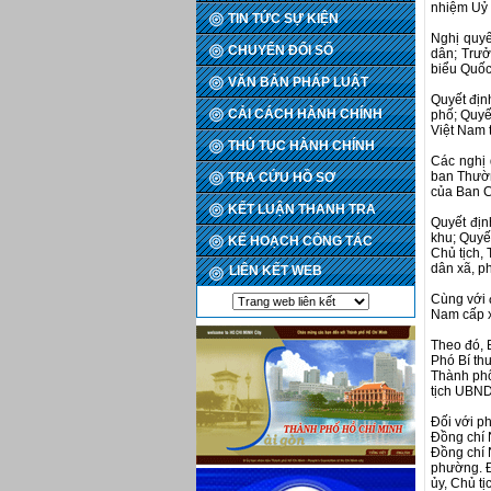
nhiệm Uỷ 
TIN TỨC SỰ KIỆN
Nghị quyế
CHUYỂN ĐỔI SỐ
dân; Trưở
biểu Quốc 
VĂN BẢN PHÁP LUẬT
Quyết địn
CẢI CÁCH HÀNH CHÍNH
phố; Quyế
Việt Nam t
THỦ TỤC HÀNH CHÍNH
Các nghị 
ban Thườn
TRA CỨU HỒ SƠ
của Ban C
KẾT LUẬN THANH TRA
Quyết địn
khu; Quyế
KẾ HOẠCH CÔNG TÁC
Chủ tịch,
dân xã, p
LIÊN KẾT WEB
Cùng với 
Nam cấp 
Theo đó, 
Phó Bí th
Thành phố
tịch UBND
Đối với p
Đồng chí 
Đồng chí 
phường. Đ
ủy, Chủ t