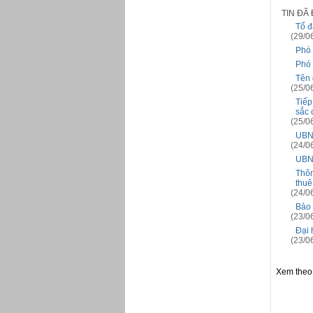
TIN ĐÃ
Tổ đ
(29/0
Phó 
Phó 
Tên 
(25/0
Tiếp
sắc 
(25/0
UBND
(24/0
UBND
Thôn
thuê
(24/0
Bảo 
(23/0
Đại 
(23/0
Xem theo