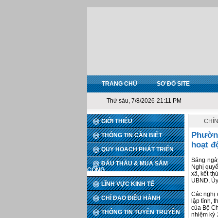
TRANG CHỦ
SƠ ĐỒ SITE
Thứ sáu, 7/8/2026-21:11 PM
GIỚI THIỆU
CHÍ
Phường
THÔNG TIN CẦN BIẾT
hoạt đ
QUY HOẠCH PHÁT TRIỂN
Sáng ngày
ĐẤU THẦU & MUA SẮM
Nghị quyế
CÔNG
xã, kết t
UBND, Ủy 
LĨNH VỰC KINH TẾ
Các nghị 
CHỈ ĐẠO ĐIỀU HÀNH
lập tỉnh, 
của Bộ Ch
THÔNG TIN TUYÊN TRUYỀN
nhiệm kỳ 