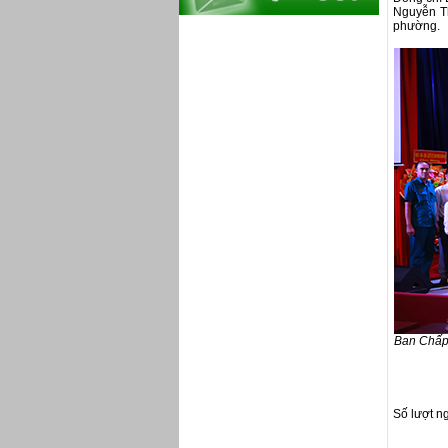
Nguyễn Th
phường.
Ban Chấp 
Số lượt n