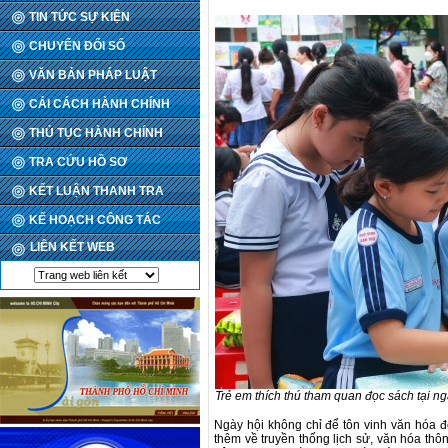
TIN TỨC SỰ KIỆN
CHUYỂN ĐỔI SỐ
VĂN BẢN PHÁP LUẬT
CẢI CÁCH HÀNH CHÍNH
THỦ TỤC HÀNH CHÍNH
TRA CỨU HỒ SƠ
KẾT LUẬN THANH TRA
KẾ HOẠCH CÔNG TÁC
LIÊN KẾT WEB
Trẻ em thích thú tham quan đọc sách tại ng
Ngày hội không chỉ để tôn vinh văn hóa đ
thêm về truyền thống lịch sử, văn hóa thô