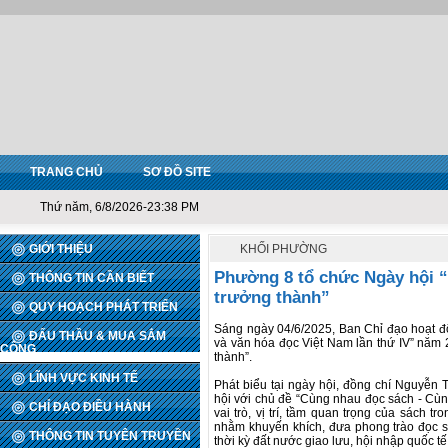
TRANG CHỦ
SƠ ĐỒ SITE
Thứ năm, 6/8/2026-23:38 PM
GIỚI THIỆU
KHỐI PHƯỜNG
Phường 8 tổ chức Ngày hội 
THÔNG TIN CẦN BIẾT
trưởng thành”
QUY HOẠCH PHÁT TRIỂN
Sáng ngày 04/6/2025, Ban Chỉ đạo hoạt 
ĐẤU THẦU & MUA SẮM
và văn hóa đọc Việt Nam lần thứ IV” năm
CÔNG
thành”.
LĨNH VỰC KINH TẾ
Phát biểu tại ngày hội, đồng chí Nguyễn
hội với chủ đề “Cùng nhau đọc sách - Cù
CHỈ ĐẠO ĐIỀU HÀNH
vai trò, vị trí, tầm quan trọng của sách tr
nhằm khuyến khích, đưa phong trào đọc s
THÔNG TIN TUYÊN TRUYỀN
thời kỳ đất nước giao lưu, hội nhập quốc tế