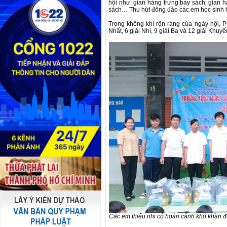
hội như: gian hàng trưng bày sách; gian h
sách… Thu hút đông đảo các em học sinh 
Trong không khí rộn ràng của ngày hội, Ph
Nhất, 6 giải Nhì, 9 giải Ba và 12 giải Khuy
Các em thiếu nhi có hoàn cảnh khó khăn đư