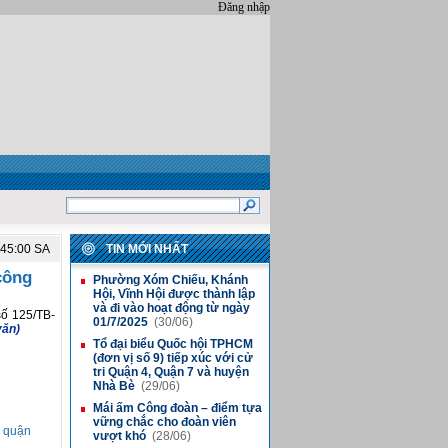
Đăng nhập
:45:00 SA
TIN MỚI NHẤT
công
Phường Xóm Chiếu, Khánh
■
Hội, Vĩnh Hội được thành lập
và đi vào hoạt động từ ngày
ố 125/TB-
01/7/2025
(30/06)
văn)
Tổ đại biểu Quốc hội TPHCM
■
(đơn vị số 9) tiếp xúc với cử
tri Quận 4, Quận 7 và huyện
Nhà Bè
(29/06)
Mái ấm Công đoàn – điểm tựa
■
vững chắc cho đoàn viên
c quận
vượt khó
(28/06)