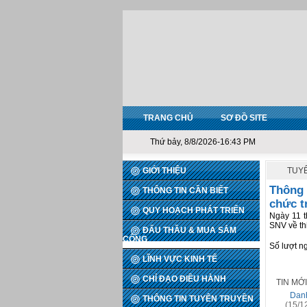
TRANG CHỦ
SƠ ĐỒ SITE
Thứ bảy, 8/8/2026-16:43 PM
GIỚI THIỆU
TUY
Thông 
THÔNG TIN CẦN BIẾT
chức t
QUY HOẠCH PHÁT TRIỂN
Ngày 11 
SNV về th
ĐẤU THẦU & MUA SẮM
CÔNG
Số lượt n
LĨNH VỰC KINH TẾ
CHỈ ĐẠO ĐIỀU HÀNH
TIN MỚ
Danh
THÔNG TIN TUYÊN TRUYỀN
(15/1