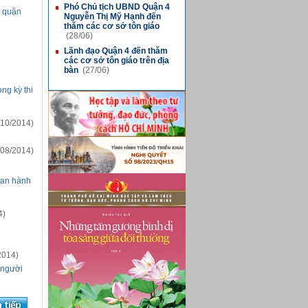
Phó Chủ tịch UBND Quận 4
■
c quận
Nguyễn Thị Mỹ Hạnh đến
thăm các cơ sở tôn giáo
(28/06)
Lãnh đạo Quận 4 đến thăm
■
các cơ sở tôn giáo trên địa
bàn
(27/06)
ng kỳ thi
10/2014)
08/2014)
uan hành
4)
2014)
 người