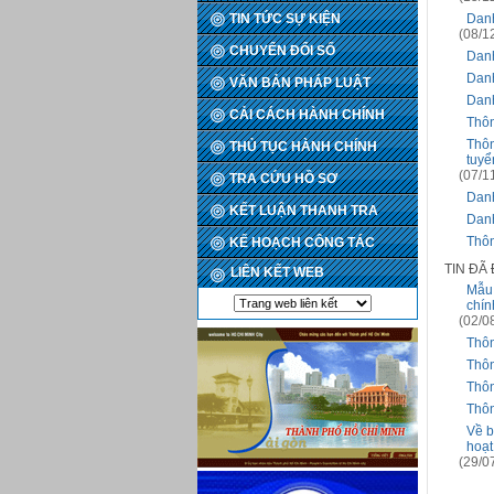
TIN TỨC SỰ KIỆN
Danh
(08/1
CHUYỂN ĐỔI SỐ
Danh
Danh
VĂN BẢN PHÁP LUẬT
Danh
CẢI CÁCH HÀNH CHÍNH
Thôn
Thôn
THỦ TỤC HÀNH CHÍNH
tuyể
(07/1
TRA CỨU HỒ SƠ
Danh
KẾT LUẬN THANH TRA
Danh
Thôn
KẾ HOẠCH CÔNG TÁC
TIN ĐÃ
LIÊN KẾT WEB
Mẫu 
chín
(02/0
Thôn
Thôn
Thôn
Thôn
Về b
hoạt
(29/0