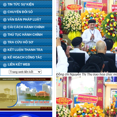
TIN TỨC SỰ KIỆN
CHUYỂN ĐỔI SỐ
VĂN BẢN PHÁP LUẬT
CẢI CÁCH HÀNH CHÍNH
THỦ TỤC HÀNH CHÍNH
TRA CỨU HỒ SƠ
KẾT LUẬN THANH TRA
KẾ HOẠCH CÔNG TÁC
LIÊN KẾT WEB
Đồng chí Nguyễn Thị Thu trao hoa chúc m