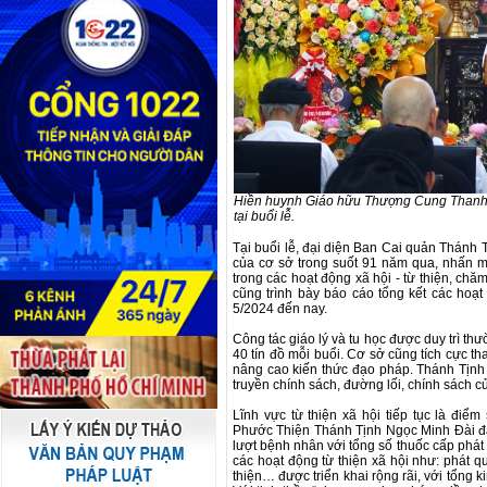
Hiền huynh Giáo hữu Thượng Cung Thanh,
tại buổi lễ.
Tại buổi lễ, đại diện Ban Cai quản Thánh T
của cơ sở trong suốt 91 năm qua, nhấn m
trong các hoạt động xã hội - từ thiện, ch
cũng trình bày báo cáo tổng kết các hoạ
5/2024 đến nay.
Công tác giáo lý và tu học được duy trì thư
40 tín đồ mỗi buổi. Cơ sở cũng tích cực th
nâng cao kiến thức đạo pháp. Thánh Tịnh 
truyền chính sách, đường lối, chính sách
Lĩnh vực từ thiện xã hội tiếp tục là đi
Phước Thiện Thánh Tịnh Ngọc Minh Đài đã
lượt bệnh nhân với tổng số thuốc cấp phát 
các hoạt động từ thiện xã hội như: phát q
thiện… được triển khai rộng rãi, với tổng 