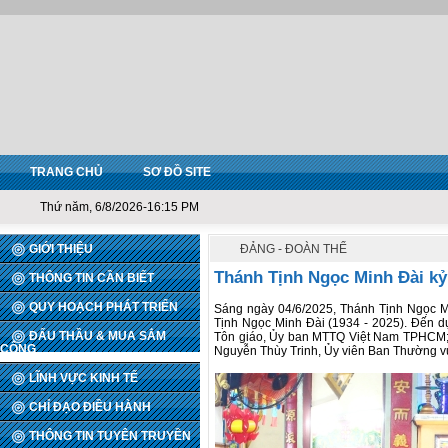
TRANG CHỦ
SƠ ĐỒ SITE
Thứ năm, 6/8/2026-16:15 PM
GIỚI THIỆU
ĐẢNG - ĐOÀN THỂ
Thánh Tịnh Ngọc Minh Đài kỷ
THÔNG TIN CẦN BIẾT
QUY HOẠCH PHÁT TRIỂN
Sáng ngày 04/6/2025, Thánh Tịnh Ngọc M
Tịnh Ngọc Minh Đài (1934 - 2025). Đến d
ĐẤU THẦU & MUA SẮM
Tôn giáo, Ủy ban MTTQ Việt Nam TPHCM; 
CÔNG
Nguyễn Thùy Trinh, Ủy viên Ban Thường v
LĨNH VỰC KINH TẾ
CHỈ ĐẠO ĐIỀU HÀNH
THÔNG TIN TUYÊN TRUYỀN