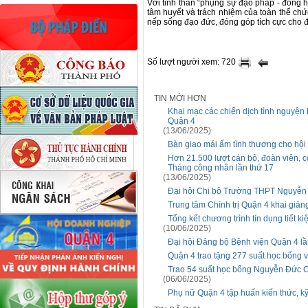
Với tinh thần “phụng sự đạo pháp - đồng h
tâm huyết và trách nhiệm của toàn thể chứ
nếp sống đạo đức, đóng góp tích cực cho đ
Số lượt người xem: 720
TIN MỚI HƠN
Khai mạc các chiến dịch tình nguyện 
Quận 4
(13/06/2025)
Bàn giao mái ấm tình thương cho hội
Hơn 21.500 lượt cán bộ, đoàn viên, 
Tháng công nhân lần thứ 17
(13/06/2025)
Đại hội Chi bộ Trường THPT Nguyễn 
Trung tâm Chính trị Quận 4 khai giản
Tổng kết chương trình tín dụng tiết 
(10/06/2025)
Đại hội Đảng bộ Bệnh viện Quận 4 lầ
Quận 4 trao tặng 277 suất học bổng vớ
Trao 54 suất học bổng Nguyễn Đức 
(06/06/2025)
Phụ nữ Quận 4 tập huấn kiến thức, k