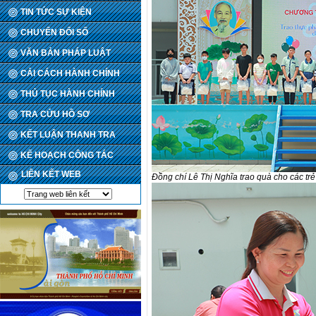
TIN TỨC SỰ KIỆN
CHUYỂN ĐỔI SỐ
VĂN BẢN PHÁP LUẬT
CẢI CÁCH HÀNH CHÍNH
THỦ TỤC HÀNH CHÍNH
TRA CỨU HỒ SƠ
KẾT LUẬN THANH TRA
KẾ HOẠCH CÔNG TÁC
LIÊN KẾT WEB
Đồng chí Lê Thị Nghĩa trao quà cho các tr