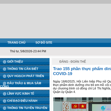
TRANG CHỦ
SƠ ĐỒ SITE
Thứ tư, 5/8/2026-23:44 PM
GIỚI THIỆU
ĐẢNG - ĐOÀN THỂ
Trao 155 phần thực phẩm din
THÔNG TIN CẦN BIẾT
COVID-19
QUY HOẠCH PHÁT TRIỂN
Ngày 18/6/2025, Hội Liên hiệp Phụ nữ Qu
ĐẤU THẦU & MUA SẮM
thực phẩm dinh dưỡng cho trẻ em mồ côi do
CÔNG
dự chương trình có đồng chí Lê Thị Nghĩ
Quận ủy Quận 4.
LĨNH VỰC KINH TẾ
CHỈ ĐẠO ĐIỀU HÀNH
THÔNG TIN TUYÊN TRUYỀN