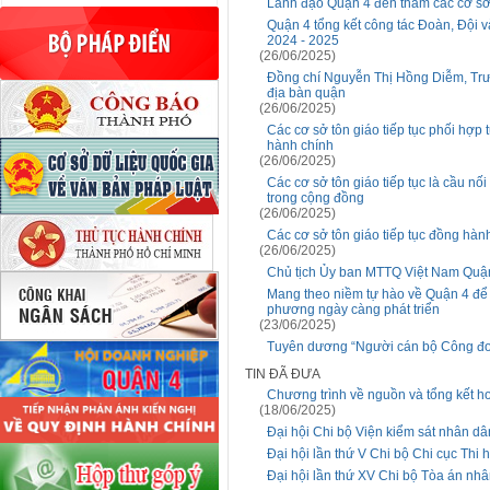
Lãnh đạo Quận 4 đến thăm các cơ sở 
Quận 4 tổng kết công tác Đoàn, Đội v
2024 - 2025
(26/06/2025)
Đồng chí Nguyễn Thị Hồng Diễm, Trư
địa bàn quận
(26/06/2025)
Các cơ sở tôn giáo tiếp tục phối hợp 
hành chính
(26/06/2025)
Các cơ sở tôn giáo tiếp tục là cầu nối
trong cộng đồng
(26/06/2025)
Các cơ sở tôn giáo tiếp tục đồng hành
(26/06/2025)
Chủ tịch Ủy ban MTTQ Việt Nam Quận
Mang theo niềm tự hào về Quận 4 để p
phương ngày càng phát triển
(23/06/2025)
Tuyên dương “Người cán bộ Công đoà
TIN ĐÃ ĐƯA
Chương trình về nguồn và tổng kết h
(18/06/2025)
Đại hội Chi bộ Viện kiểm sát nhân dâ
Đại hội lần thứ V Chi bộ Chi cục Thi
Đại hội lần thứ XV Chi bộ Tòa án nh