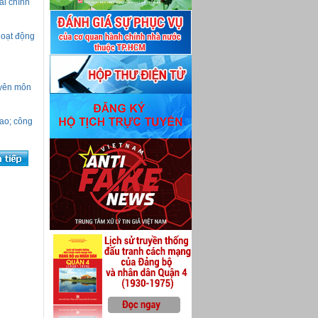
ài chính
hoạt động
uyên môn
iao; công