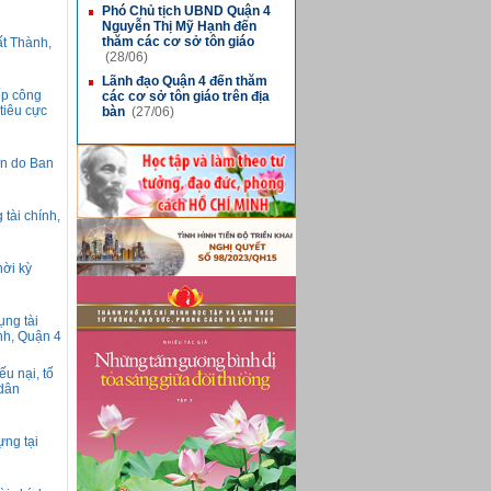
Phó Chủ tịch UBND Quận 4
■
Nguyễn Thị Mỹ Hạnh đến
thăm các cơ sở tôn giáo
t Thành,
(28/06)
Lãnh đạo Quận 4 đến thăm
■
ếp công
các cơ sở tôn giáo trên địa
tiêu cực
bàn
(27/06)
án do Ban
 tài chính,
hời kỳ
ụng tài
nh, Quận 4
ếu nại, tố
 dân
ựng tại