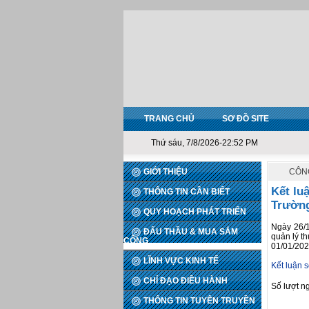
TRANG CHỦ
SƠ ĐỒ SITE
Thứ sáu, 7/8/2026-22:52 PM
GIỚI THIỆU
CÔNG
Kết luậ
THÔNG TIN CẦN BIẾT
Trường
QUY HOẠCH PHÁT TRIỂN
Ngày 26/1
ĐẤU THẦU & MUA SẮM
quản lý th
CÔNG
01/01/202
LĨNH VỰC KINH TẾ
Kết luận s
CHỈ ĐẠO ĐIỀU HÀNH
Số lượt n
THÔNG TIN TUYÊN TRUYỀN