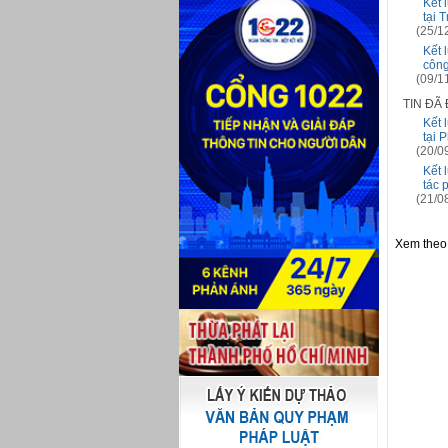
Kết 
tại 
(25/1
Kết 
công
(09/1
TIN ĐÃ
Kết 
tại 
(20/0
Kết 
tác 
(21/0
Xem theo