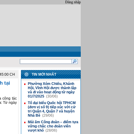
Đăng nhập
:45:00 CH
TIN MỚI NHẤT
h tại
Phường Xóm Chiếu, Khánh
■
Hội, Vĩnh Hội được thành lập
và đi vào hoạt động từ ngày
01/7/2025
(30/06)
a công tác
ra: Từ ngày
Tổ đại biểu Quốc hội TPHCM
■
(đơn vị số 9) tiếp xúc với cử
tri Quận 4, Quận 7 và huyện
Nhà Bè
(29/06)
Mái ấm Công đoàn – điểm tựa
■
vững chắc cho đoàn viên
vượt khó
(28/06)