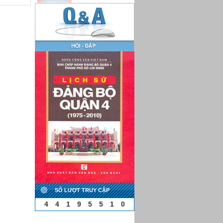
SỐ LƯỢT TRUY CẬP
4
4
1
9
5
5
1
0