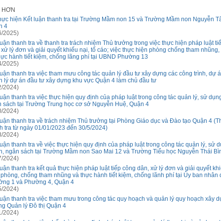
I HƠN
hực hiện Kết luận thanh tra tại Trường Mầm non 15 và Trường Mầm non Nguyễn Tấ
n 4
6/2025)
luận thanh tra về thanh tra trách nhiệm Thủ trưởng trong việc thực hiện pháp luật ti
 xử lý đơn và giải quyết khiếu nại, tố cáo; việc thực hiện phòng chống tham nhũng, 
hực hành tiết kiệm, chống lãng phí tại UBND Phường 13
4/2025)
luận thanh tra việc tham mưu công tác quản lý đầu tư xây dựng các công trình, dự 
 lý dự án đầu tư xây dựng khu vực Quận 4 làm chủ đầu tư
2/2024)
luận thanh tra việc thực hiện quy định của pháp luật trong công tác quản lý, sử dụng
 sách tại Trường Trung học cơ sở Nguyễn Huệ, Quận 4
0/2024)
luận thanh tra về trách nhiệm Thủ trưởng tại Phòng Giáo dục và Đào tạo Quận 4 (T
h tra từ ngày 01/01/2023 đến 30/5/2024)
8/2024)
luận thanh tra về việc thực hiện quy định của pháp luật trong công tác quản lý, sử d
h, ngân sách tại Trường Mầm non Sao Mai 12 và Trường Tiểu học Nguyễn Thái Bì
7/2024)
luận thanh tra kết quả thực hiện pháp luật tiếp công dân, xử lý đơn và giải quyết khi
 phòng, chống tham nhũng và thực hành tiết kiệm, chống lãnh phí tại Ủy ban nhân
ng 1 và Phường 4, Quận 4
5/2024)
luận thanh tra việc tham mưu trong công tác quy hoạch và quản lý quy hoạch xây d
g Quản lý Đô thị Quận 4
1/2024)