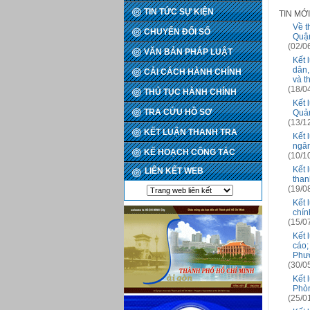
TIN TỨC SỰ KIỆN
TIN MỚ
Về t
CHUYỂN ĐỔI SỐ
Quậ
(02/0
VĂN BẢN PHÁP LUẬT
Kết 
dân,
CẢI CÁCH HÀNH CHÍNH
và t
(18/0
THỦ TỤC HÀNH CHÍNH
Kết 
TRA CỨU HỒ SƠ
Quản
(13/1
KẾT LUẬN THANH TRA
Kết 
ngân
KẾ HOẠCH CÔNG TÁC
(10/1
Kết 
LIÊN KẾT WEB
than
(19/0
Kết 
chín
(15/0
Kết 
cáo;
Phườ
(30/0
Kết 
Phòn
(25/0