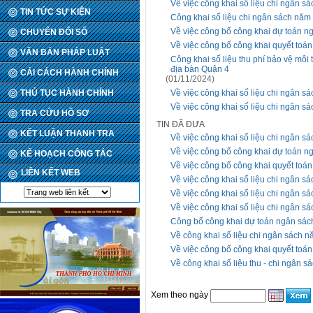
Về việc công khai số liệu chi ngân 
TIN TỨC SỰ KIỆN
Công khai số liệu chi ngân sách nă
Về việc công bố công khai dự toán 
CHUYỂN ĐỔI SỐ
Về việc công bố công khai quyết to
VĂN BẢN PHÁP LUẬT
Công khai số liệu thu phí bảo vệ môi
địa bàn Quận 4
CẢI CÁCH HÀNH CHÍNH
(01/11/2024)
THỦ TỤC HÀNH CHÍNH
Về việc công khai số liệu chi ngân 
Về việc công khai số liệu chi ngân 
TRA CỨU HỒ SƠ
TIN ĐÃ ĐƯA
KẾT LUẬN THANH TRA
Về việc công khai số liệu chi ngân 
Về việc công bố công khai dự toán 
KẾ HOẠCH CÔNG TÁC
Về việc công bố công khai quyết to
LIÊN KẾT WEB
Về việc công khai số liệu chi ngân 
Về việc công khai số liệu chi ngân 
Về việc công khai số liệu chi ngân 
Công bố công khai dự toán ngân sá
Về công khai số liệu chi ngân sách 
Về việc công bố công khai quyết to
Về công khai số liệu thu - chi ngân 
Xem theo ngày