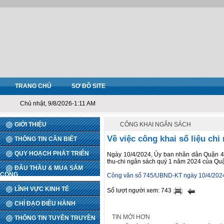
TRANG CHỦ
SƠ ĐỒ SITE
Chủ nhật, 9/8/2026-1:11 AM
GIỚI THIỆU
CÔNG KHAI NGÂN SÁCH
Về việc công khai số liệu ch
THÔNG TIN CẦN BIẾT
QUY HOẠCH PHÁT TRIỂN
Ngày 10/4/2024, Ủy ban nhân dân Quận 4
thu-chi ngân sách quý 1 năm 2024 của Qu
ĐẤU THẦU & MUA SẮM
CÔNG
Công văn số 745/UBND-KT ngày 10/4/202
LĨNH VỰC KINH TẾ
Số lượt người xem: 743
CHỈ ĐẠO ĐIỀU HÀNH
TIN MỚI HƠN
THÔNG TIN TUYÊN TRUYỀN