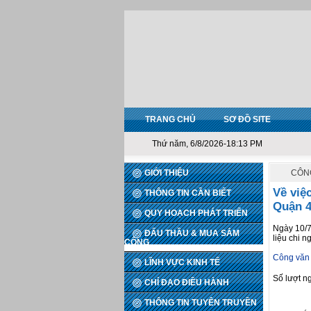
TRANG CHỦ
SƠ ĐỒ SITE
Thứ năm, 6/8/2026-18:13 PM
GIỚI THIỆU
CÔN
Về việ
THÔNG TIN CẦN BIẾT
Quận 
QUY HOẠCH PHÁT TRIỂN
Ngày 10/7
ĐẤU THẦU & MUA SẮM
liệu chi 
CÔNG
Công văn
LĨNH VỰC KINH TẾ
Số lượt n
CHỈ ĐẠO ĐIỀU HÀNH
THÔNG TIN TUYÊN TRUYỀN