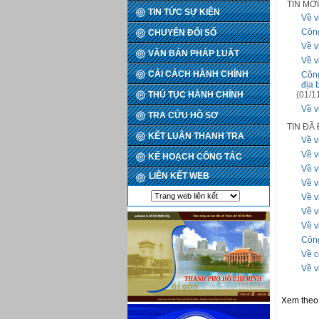
TIN MỚ
TIN TỨC SỰ KIỆN
Về v
Công
CHUYỂN ĐỔI SỐ
Về v
VĂN BẢN PHÁP LUẬT
Về v
CẢI CÁCH HÀNH CHÍNH
Công
địa 
THỦ TỤC HÀNH CHÍNH
(01/1
Về v
TRA CỨU HỒ SƠ
TIN ĐÃ
KẾT LUẬN THANH TRA
Về v
Về v
KẾ HOẠCH CÔNG TÁC
Về v
LIÊN KẾT WEB
Về v
Về v
Về v
Về v
Công
Về c
Về v
Xem theo