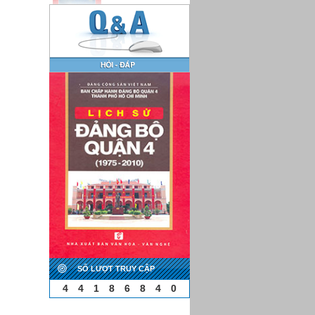
SỐ LƯỢT TRUY CẬP
4
4
1
8
6
8
4
0