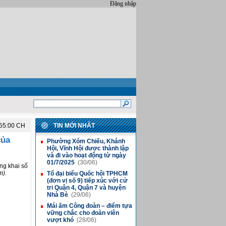
Đăng nhập
:55:00 CH
TIN MỚI NHẤT
của
Phường Xóm Chiếu, Khánh
■
Hội, Vĩnh Hội được thành lập
và đi vào hoạt động từ ngày
01/7/2025
(30/06)
ng khai số
m).
Tổ đại biểu Quốc hội TPHCM
■
(đơn vị số 9) tiếp xúc với cử
tri Quận 4, Quận 7 và huyện
Nhà Bè
(29/06)
Mái ấm Công đoàn – điểm tựa
■
vững chắc cho đoàn viên
vượt khó
(28/06)