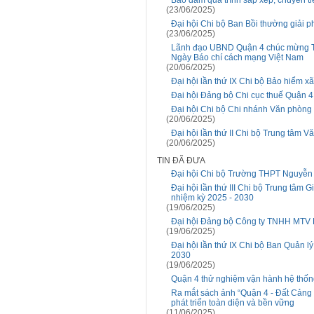
Bảo đảm quá trình sắp xếp, chuyển 
(23/06/2025)
Đại hội Chi bộ Ban Bồi thường giải 
(23/06/2025)
Lãnh đạo UBND Quận 4 chúc mừng Tr
Ngày Báo chí cách mạng Việt Nam
(20/06/2025)
Đại hội lần thứ IX Chi bộ Bảo hiểm x
Đại hội Đảng bộ Chi cục thuế Quận 4 
Đại hội Chi bộ Chi nhánh Văn phòng đ
(20/06/2025)
Đại hội lần thứ II Chi bộ Trung tâm 
(20/06/2025)
TIN ĐÃ ĐƯA
Đại hội Chi bộ Trường THPT Nguyễn T
Đại hội lần thứ III Chi bộ Trung tâm
nhiệm kỳ 2025 - 2030
(19/06/2025)
Đại hội Đảng bộ Công ty TNHH MTV Dị
(19/06/2025)
Đại hội lần thứ IX Chi bộ Ban Quản l
2030
(19/06/2025)
Quận 4 thử nghiệm vận hành hệ thống
Ra mắt sách ảnh “Quận 4 - Đất Cảng t
phát triển toàn diện và bền vững
(11/06/2025)