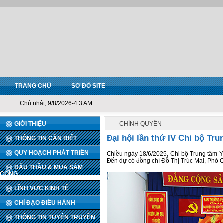
TRANG CHỦ
SƠ ĐỒ SITE
Chủ nhật, 9/8/2026-4:3 AM
GIỚI THIỆU
CHÍNH QUYỀN
Đại hội lần thứ IV Chi bộ Tru
THÔNG TIN CẦN BIẾT
QUY HOẠCH PHÁT TRIỂN
Chiều ngày 18/6/2025, Chi bộ Trung tâm Y 
Đến dự có đồng chí Đỗ Thị Trúc Mai, Phó 
ĐẤU THẦU & MUA SẮM
CÔNG
LĨNH VỰC KINH TẾ
CHỈ ĐẠO ĐIỀU HÀNH
THÔNG TIN TUYÊN TRUYỀN