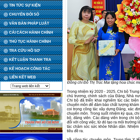
TIN TỨC SỰ KIỆN
CHUYỂN ĐỔI SỐ
VĂN BẢN PHÁP LUẬT
CẢI CÁCH HÀNH CHÍNH
THỦ TỤC HÀNH CHÍNH
TRA CỨU HỒ SƠ
KẾT LUẬN THANH TRA
KẾ HOẠCH CÔNG TÁC
LIÊN KẾT WEB
Đồng chí Đỗ Thị Trúc Mai tặng hoa chúc mừ
Trong nhiệm kỳ 2020 - 2025, Chi bộ Trung 
chủ trương, chính sách của Đảng, Nhà nướ
Chi bộ đã triển khai nghiêm túc các biệ
chuyên môn để đảm bảo chất lượng khám c
coi trọng công tác xây dựng Đảng, xác đị
chuyên môn. Trong suốt nhiệm kỳ qua, chi 
bộ, đảng viên. Các đảng viên trong chi b
đối với công việc, từ đó tạo ra môi trường
tác chăm sóc sức khỏe Nhân dân. Nhiệm k
tiêu đề ra.
Về công tác chuyên môn, Trung tâm Y tế 