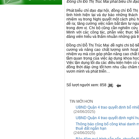
Đồng chí Đỗ Thị Trúc Mai phát biểu chỉ đạo 
Phát biểu chỉ đạo đại hội, đồng chí Đỗ Th
tình hình hiện tại và dự báo những thách t
nhiệm vụ trong Nghị quyết một cách phù h
đề ra; tăng cường việc nắm bắt tâm tư ngu
trong đơn vị. Chi bộ cũng cần nghiên cứu 
Minh với các công tác, phần việc thực ti
đảng viên hiểu và thấm nhuần những giá trị
Đồng chí Đỗ Thị Trúc Mai đề nghị chi bộ ti
cương và nâng cao chất lượng sinh hoạt
nhiệm vụ mà còn góp phần nâng cao chất l
tầm quan trọng của việc áp dụng khoa học
Việc tận dụng tối đa các điều kiện hiện c
đồng thời đáp ứng tốt hơn nhu cầu chăm 
vươn mình và phát triển…
Số lượt người xem: 858
TIN MỚI HƠN
UBND Quận 4 trao quyết định bổ nh
(24/06/2025)
UBND Quận 4 trao quyết định nghỉ hư
Thông báo công bố công khai danh mụ
thuê đất ngắn hạn
(24/06/2025)