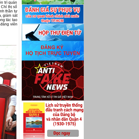
ên trì quán
 Chỉ thị số
nh thần tự
, giám sát
ng tác tạo
 đảng viên