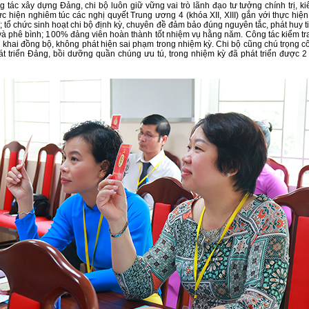
 tác xây dựng Đảng, chi bộ luôn giữ vững vai trò lãnh đạo tư tưởng chính trị, ki
hực hiện nghiêm túc các nghị quyết Trung ương 4 (khóa XII, XIII) gắn với thực hiện
 tổ chức sinh hoạt chi bộ định kỳ, chuyên đề đảm bảo đúng nguyên tắc, phát huy ti
và phê bình; 100% đảng viên hoàn thành tốt nhiệm vụ hằng năm. Công tác kiểm tra
n khai đồng bộ, không phát hiện sai phạm trong nhiệm kỳ. Chi bộ cũng chú trọng cô
t triển Đảng, bồi dưỡng quần chúng ưu tú, trong nhiệm kỳ đã phát triển được 2