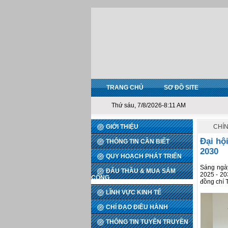
TRANG CHỦ
SƠ ĐỒ SITE
Thứ sáu, 7/8/2026-8:11 AM
GIỚI THIỆU
CHÍ
Đại hộ
THÔNG TIN CẦN BIẾT
2030
QUY HOẠCH PHÁT TRIỂN
Sáng ngày
ĐẤU THẦU & MUA SẮM
2025 - 20
CÔNG
đồng chí 
LĨNH VỰC KINH TẾ
CHỈ ĐẠO ĐIỀU HÀNH
THÔNG TIN TUYÊN TRUYỀN