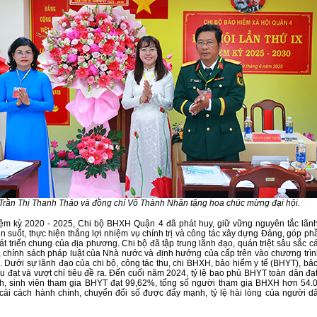
Trần Thị Thanh Thảo và đồng chí Võ Thành Nhân tặng hoa chúc mừng đại hội.
ệm kỳ 2020 - 2025, Chi bộ BHXH Quận 4 đã phát huy, giữ vững nguyên tắc lãn
n suốt, thực hiện thắng lợi nhiệm vụ chính trị và công tác xây dựng Đảng, góp ph
át triển chung của địa phương. Chi bộ đã tập trung lãnh đạo, quán triệt sâu sắc c
 chính sách pháp luật của Nhà nước và định hướng của cấp trên vào chương trìn
 Dưới sự lãnh đạo của chi bộ, công tác thu, chi BHXH, bảo hiểm y tế (BHYT), bảo
u đạt và vượt chỉ tiêu đề ra. Đến cuối năm 2024, tỷ lệ bao phủ BHYT toàn dân đạt
nh, sinh viên tham gia BHYT đạt 99,62%, tổng số người tham gia BHXH hơn 54.
cải cách hành chính, chuyển đổi số được đẩy mạnh, tỷ lệ hài lòng của người dâ