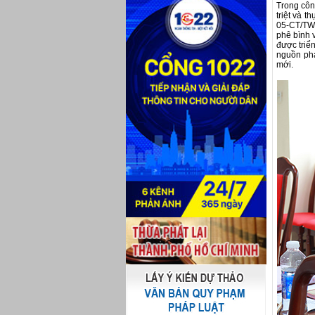
Trong công
triệt và t
05-CT/TW;
phê bình 
được triể
nguồn phá
mới.