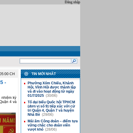
Đăng nhập
:05:00 CH
TIN MỚI NHẤT
5 -
Phường Xóm Chiếu, Khánh
■
Hội, Vĩnh Hội được thành lập
và đi vào hoạt động từ ngày
01/7/2025
(30/06)
, nhiệm kỳ
 Quận 4 và
Tổ đại biểu Quốc hội TPHCM
■
(đơn vị số 9) tiếp xúc với cử
tri Quận 4, Quận 7 và huyện
Nhà Bè
(29/06)
Mái ấm Công đoàn – điểm tựa
■
vững chắc cho đoàn viên
vượt khó
(28/06)