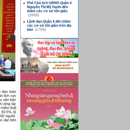
Phó Chủ tịch UBND Quận 4
■
Nguyễn Thị Mỹ Hạnh đến
thăm các cơ sở tôn giáo
(28/06)
Lãnh đạo Quận 4 đến thăm
■
các cơ sở tôn giáo trên địa
bàn
(27/06)
h đạo toàn
ần tích cực
ác văn bản
h công tác
 hiểm thất
 93,5%, tỷ
000 người.
n đạt trên