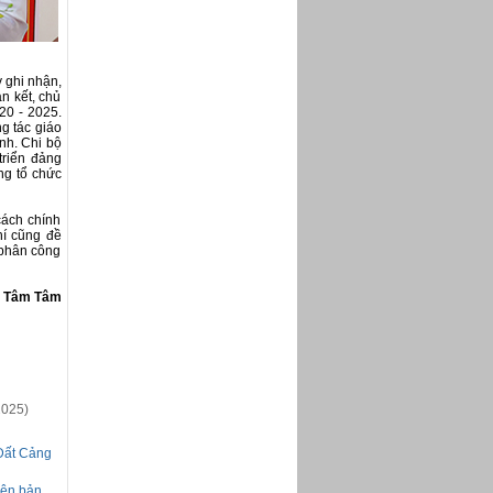
 ghi nhận,
n kết, chủ
20 - 2025.
ng tác giáo
nh. Chi bộ
triển đảng
ng tổ chức
cách chính
hí cũng đề
; phân công
Tâm Tâm
2025)
 Đất Cảng
 nên bản