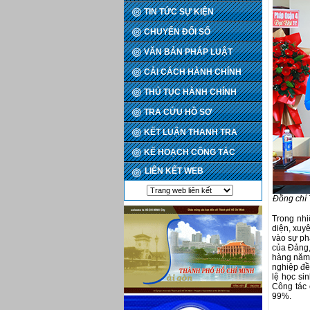
TIN TỨC SỰ KIỆN
CHUYỂN ĐỔI SỐ
VĂN BẢN PHÁP LUẬT
CẢI CÁCH HÀNH CHÍNH
THỦ TỤC HÀNH CHÍNH
TRA CỨU HỒ SƠ
KẾT LUẬN THANH TRA
KẾ HOẠCH CÔNG TÁC
LIÊN KẾT WEB
Đồng chí 
Trong nhi
diện, xuyê
vào sự ph
của Đảng,
hàng năm.
nghiệp đề
lệ học si
Công tác 
99%.