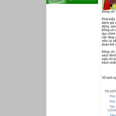
Đồng chí T
Phát biểu
đánh giá 
động, sán
Đồng chí đ
dục chính
cần tăng 
viên cả v
đoàn thể 
Đồng chí 
sách BHXH
nghị chi b
trách nhiệ
Số lượt n
TIN MỚ
Phó 
Phó 
Tên 
(25/0
Tiếp