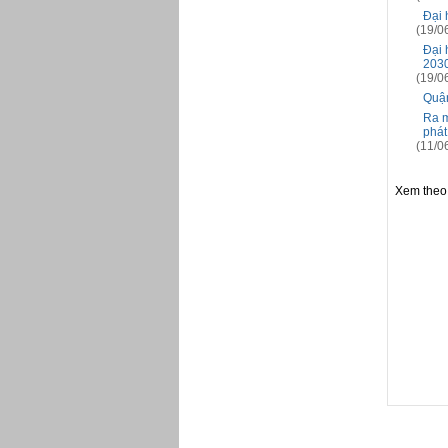
Đại 
(19/0
Đại 
203
(19/0
Quận
Ra m
phát
(11/0
Xem theo