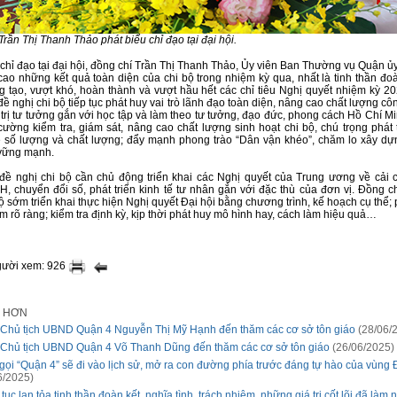
rần Thị Thanh Thảo phát biểu chỉ đạo tại đại hội.
 chỉ đạo tại đại hội, đồng chí Trần Thị Thanh Thảo, Ủy viên Ban Thường vụ Quận ủy
cao những kết quả toàn diện của chi bộ trong nhiệm kỳ qua, nhất là tinh thần đoà
g tạo, vượt khó, hoàn thành và vượt hầu hết các chỉ tiêu Nghị quyết nhiệm kỳ 20
ề nghị chi bộ tiếp tục phát huy vai trò lãnh đạo toàn diện, nâng cao chất lượng cô
 trị tư tưởng gắn với học tập và làm theo tư tưởng, đạo đức, phong cách Hồ Chí Mi
cường kiểm tra, giám sát, nâng cao chất lượng sinh hoạt chi bộ, chú trọng phát 
ề số lượng và chất lượng; đẩy mạnh phong trào “Dân vận khéo”, chăm lo xây dự
vững mạnh.
đề nghị chi bộ cần chủ động triển khai các Nghị quyết của Trung ương về cải 
, chuyển đổi số, phát triển kinh tế tư nhân gắn với đặc thù của đơn vị. Đồng c
ộ sớm triển khai thực hiện Nghị quyết Đại hội bằng chương trình, kế hoạch cụ thể
m rõ ràng; kiểm tra định kỳ, kịp thời phát huy mô hình hay, cách làm hiệu quả…
gười xem: 926
I HƠN
Chủ tịch UBND Quận 4 Nguyễn Thị Mỹ Hạnh đến thăm các cơ sở tôn giáo
(28/06/
Chủ tịch UBND Quận 4 Võ Thanh Dũng đến thăm các cơ sở tôn giáo
(26/06/2025)
gọi “Quận 4” sẽ đi vào lịch sử, mở ra con đường phía trước đáng tự hào của vùng
6/2025)
 tục lan tỏa tinh thần đoàn kết, nghĩa tình, trách nhiệm, những giá trị cốt lõi đã làm