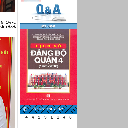
0,5 - 1% và
sách BHXH,
SỐ LƯỢT TRUY CẬP
4
4
1
9
1
1
4
0