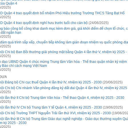
của Quận 4
6/2025)
 Quận 4 trao quyết định bổ nhiệm Phó Hiệu trưởng Trường THCS Tăng Bạt Hổ
6/2025)
 Quận 4 trao quyết định nghỉ hưu trước tuổi cho cán bộ
(24/06/2025)
g báo công bố công khai danh mục kèm đơn giá, giá khởi điểm để chọn tổ chức, 
 đất ngắn hạn
6/2025)
đảm quá trình sắp xếp, chuyển tiếp không làm gián đoạn nhiệm vụ quốc phòng đ
6/2025)
hội Chi bộ Ban Bồi thường giải phóng mặt bằng Quận 4 lần thứ V, nhiệm kỳ 2025 -
6/2025)
 đạo UBND Quận 4 chúc mừng Trung tâm Văn hóa - Thể thao quận nhân kỷ niệm
 Báo chí cách mạng Việt Nam
6/2025)
 ĐƯA
hội Đảng bộ Chi cục thuế Quận 4 lần thứ IV, nhiệm kỳ 2025 - 2030
(20/06/2025)
hội Chi bộ Chi nhánh Văn phòng đăng ký đất đai Quận 4 lần thứ IV, nhiệm kỳ 2025
6/2025)
hội lần thứ II Chi bộ Trung tâm Văn hóa - Thể thao Quận 4, nhiệm kỳ 2025 - 2030
6/2025)
hội lần thứ IV Chi bộ Trung tâm Y tế Quận 4, nhiệm kỳ 2025 - 2030
(19/06/2025)
hội Chi bộ Trường THPT Nguyễn Trãi lần thứ XVI, nhiệm kỳ 2025 - 2030
(19/06/20
hội lần thứ III Chi bộ Trung tâm Giáo dục nghề nghiệp - Giáo dục thường xuyên Qu
m kỳ 2025 - 2030
6/2025)