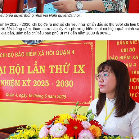
ểu biểu quyết thống nhất với Nghị quyết đại hội.
m kỳ 2025 - 2030, chi bộ đề ra một số chỉ tiêu như: phấn đấu số thu vượt chỉ tiêu 
dưới 3% hàng năm; tham mưu cấp ủy địa phương triển khai có hiệu quả chính 
 địa bàn, đảm bảo chỉ tiêu bao phủ BHYT đến năm 2030 là 96%…