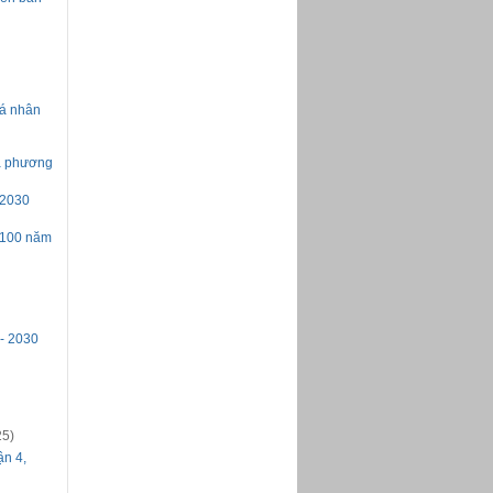
cá nhân
ịa phương
 2030
 100 năm
 - 2030
25)
ận 4,