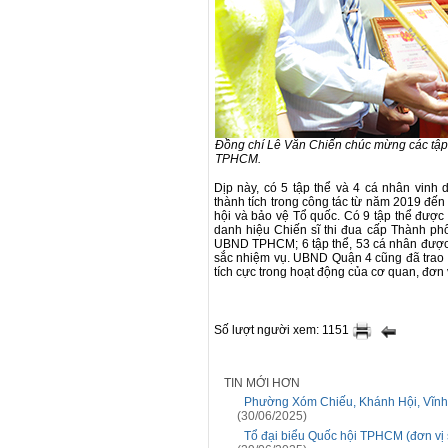
Đồng chí Lê Văn Chiến chúc mừng các tập
TPHCM.
Dịp này, có 5 tập thể và 4 cá nhân vin
thành tích trong công tác từ năm 2019 đế
hội và bảo vệ Tổ quốc. Có 9 tập thể đư
danh hiệu Chiến sĩ thi đua cấp Thành phố
UBND TPHCM; 6 tập thể, 53 cá nhân đượ
sắc nhiệm vụ. UBND Quận 4 cũng đã trao 
tích cực trong hoạt động của cơ quan, đơn v
Số lượt người xem: 1151
TIN MỚI HƠN
Phường Xóm Chiếu, Khánh Hội, Vĩnh H
(30/06/2025)
Tổ đại biểu Quốc hội TPHCM (đơn vị s