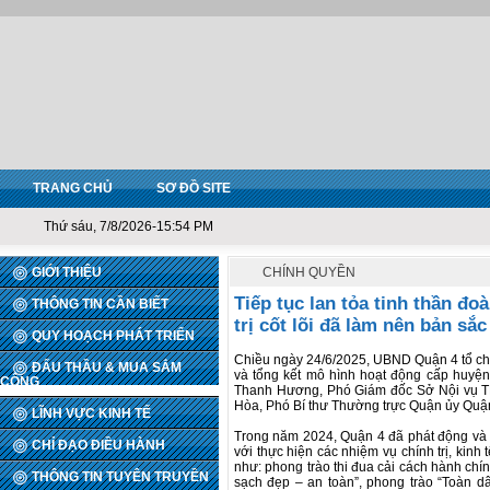
TRANG CHỦ
SƠ ĐỒ SITE
Thứ sáu, 7/8/2026-15:54 PM
GIỚI THIỆU
CHÍNH QUYỀN
Tiếp tục lan tỏa tinh thần đo
THÔNG TIN CẦN BIẾT
trị cốt lõi đã làm nên bản sắ
QUY HOẠCH PHÁT TRIỂN
Chiều ngày 24/6/2025, UBND Quận 4 tổ chứ
ĐẤU THẦU & MUA SẮM
và tổng kết mô hình hoạt động cấp huyện
CÔNG
Thanh Hương, Phó Giám đốc Sở Nội vụ T
Hòa, Phó Bí thư Thường trực Quận ủy Quậ
LĨNH VỰC KINH TẾ
Trong năm 2024, Quận 4 đã phát động và t
CHỈ ĐẠO ĐIỀU HÀNH
với thực hiện các nhiệm vụ chính trị, kin
như: phong trào thi đua cải cách hành chí
THÔNG TIN TUYÊN TRUYỀN
sạch đẹp – an toàn”, phong trào “Toàn d