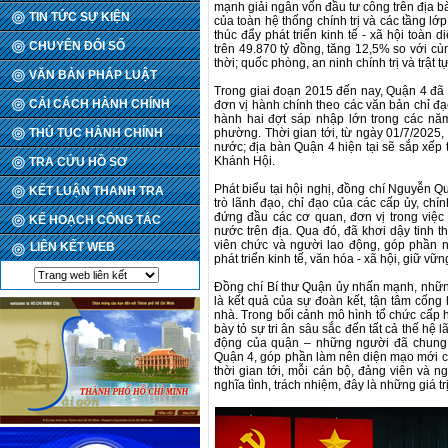
mạnh giải ngân vốn đầu tư công trên địa b
TIN TỨC SỰ KIỆN
của toàn hệ thống chính trị và các tầng l
thúc đẩy phát triển kinh tế - xã hội toàn d
CHUYỂN ĐỔI SỐ
trên 49.870 tỷ đồng, tăng 12,5% so với cù
thời; quốc phòng, an ninh chính trị và trật
VĂN BẢN PHÁP LUẬT
Trong giai đoạn 2015 đến nay, Quận 4 đã t
CẢI CÁCH HÀNH CHÍNH
đơn vị hành chính theo các văn bản chỉ đ
hành hai đợt sáp nhập lớn trong các nă
THỦ TỤC HÀNH CHÍNH
phường. Thời gian tới, từ ngày 01/7/2025,
nước; địa bàn Quận 4 hiện tại sẽ sắp xếp 
Khánh Hội.
TRA CỨU HỒ SƠ
Phát biểu tại hội nghị, đồng chí Nguyễn Q
KẾT LUẬN THANH TRA
trò lãnh đạo, chỉ đạo của các cấp ủy, ch
đứng đầu các cơ quan, đơn vị trong việc 
KẾ HOẠCH CÔNG TÁC
nước trên địa. Qua đó, đã khơi dậy tinh t
viên chức và người lao động, góp phần n
LIÊN KẾT WEB
phát triển kinh tế, văn hóa - xã hội, giữ v
Đồng chí Bí thư Quận ủy nhấn mạnh, những 
là kết quả của sự đoàn kết, tận tâm cống
nhà. Trong bối cảnh mô hình tổ chức cấp 
bày tỏ sự tri ân sâu sắc đến tất cả thế hệ 
động của quận – những người đã chung s
Quận 4, góp phần làm nên diện mạo mới cho
thời gian tới, mỗi cán bộ, đảng viên và n
nghĩa tình, trách nhiệm, đây là những giá 