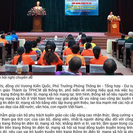
 hội nghị chuyên đề
ghị, đồng chí Vương Kiến Quốc, Phó Trưởng Phòng Thông tin - Tổng hợp - Dư lu
 giáo Thành ủy TPHCM đã thông tin, phổ biến về những hiệu quả mà việc tu
trang thông tin điện tử, mạng xã hội mang lại; tình hình, thống kê số liệu người 
ng mạng xã hội ở Việt Nam hiện nay; giải pháp tối ưu nâng cao công tác tuyên t
g tin điện tử, mạng xã hội bằng việc tập trung giới thiệu, lan tỏa mạnh mẽ các nội du
cao đẹp của đất nước, văn hóa, con người Việt Nam…
nhằm giúp cán bộ phụ trách tuyên giáo các cấp nâng cao nhận thức, tăng cường va
 tham gia tích cực của cán bộ, đảng viên, nhất là người đứng đầu đối với công
n trang thông tin điện tử, mạng xã hội; khẳng định vị trí, vai trò, tầm quan trọng c
ền trên trang thông tin điện tử, mạng xã hội và hoạt động tuyên truyền trong tìn
 đó, nêu cao vai trò tuyên truyền trên trang thông tin điện tử, mạng xã hội là p