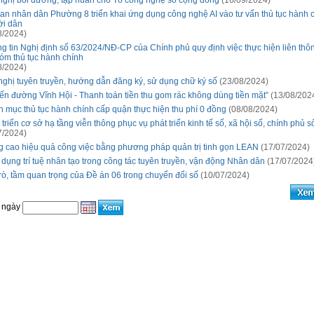
nghị bồi dưỡng, tập huấn cho Tổ công nghệ số cộng đồng
(16/09/2024)
an nhân dân Phường 8 triển khai ứng dụng công nghệ AI vào tư vấn thủ tục hành 
i dân
8/2024)
g tin Nghị định số 63/2024/NĐ-CP của Chính phủ quy định việc thực hiện liên thôn
óm thủ tục hành chính
8/2024)
nghị tuyên truyền, hướng dẫn đăng ký, sử dụng chữ ký số
(23/08/2024)
ến đường Vĩnh Hội - Thanh toán tiền thu gom rác không dùng tiền mặt”
(13/08/202
 mục thủ tục hành chính cấp quận thực hiện thu phí 0 đồng
(08/08/2024)
 triển cơ sở hạ tầng viễn thông phục vụ phát triển kinh tế số, xã hội số, chính phủ s
7/2024)
 cao hiệu quả công việc bằng phương pháp quản trị tinh gọn LEAN
(17/07/2024)
dụng trí tuệ nhân tạo trong công tác tuyên truyền, vận động Nhân dân
(17/07/2024
trò, tầm quan trọng của Đề án 06 trong chuyển đổi số
(10/07/2024)
 ngày