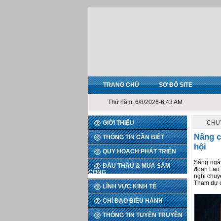
TRANG CHỦ
SƠ ĐỒ SITE
Thứ năm, 6/8/2026-6:43 AM
GIỚI THIỆU
CHU
Nâng c
THÔNG TIN CẦN BIẾT
hội
QUY HOẠCH PHÁT TRIỂN
Sáng ngày
ĐẤU THẦU & MUA SẮM
đoàn Lao 
CÔNG
nghị chuy
Tham dự c
LĨNH VỰC KINH TẾ
CHỈ ĐẠO ĐIỀU HÀNH
THÔNG TIN TUYÊN TRUYỀN