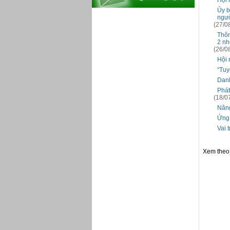
Hội 
Ủy b
ngườ
(27/0
Thôn
2 nh
(26/0
Hội 
“Tuy
Danh
Phát
(18/0
Nâng
Ứng 
Vai 
Xem theo