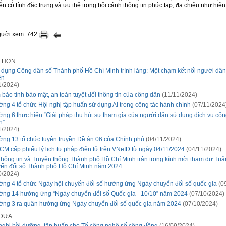
ền có tính đặc trưng và ưu thế trong bối cảnh thông tin phức tạp, đa chiều như hiện
gười xem: 742
I HƠN
dụng Công dân số Thành phố Hồ Chí Minh trình làng: Một chạm kết nối người dân 
ền
1/2024)
bảo tính bảo mật, an toàn tuyệt đối thông tin của công dân
(11/11/2024)
ng 4 tổ chức Hội nghị tập huấn sử dụng AI trong công tác hành chính
(07/11/2024
ng 6 thực hiện “Giải pháp thu hút sự tham gia của người dân sử dụng dịch vụ côn
n”
1/2024)
ng 13 tổ chức tuyên truyền Đề án 06 của Chính phủ
(04/11/2024)
M cấp phiếu lý lịch tư pháp điện tử trên VNeID từ ngày 04/11/2024
(04/11/2024)
hông tin và Truyền thông Thành phố Hồ Chí Minh trân trọng kính mời tham dự Tuầ
ển đổi số Thành phố Hồ Chí Minh năm 2024
0/2024)
ng 4 tổ chức Ngày hội chuyển đổi số hưởng ứng Ngày chuyển đổi số quốc gia
(09
ng 14 hưởng ứng “Ngày chuyển đổi số Quốc gia - 10/10” năm 2024
(07/10/2024)
ng 3 ra quân hưởng ứng Ngày chuyển đổi số quốc gia năm 2024
(07/10/2024)
 ĐƯA