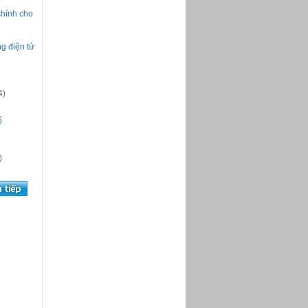
chính cho
g điện tử
4)
ố
)