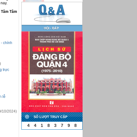
 nay.
Tâm Tâm
- chính
)
g trực
n lễ
/10/2024)
SỐ LƯỢT TRUY CẬP
4
4
1
8
3
7
9
8