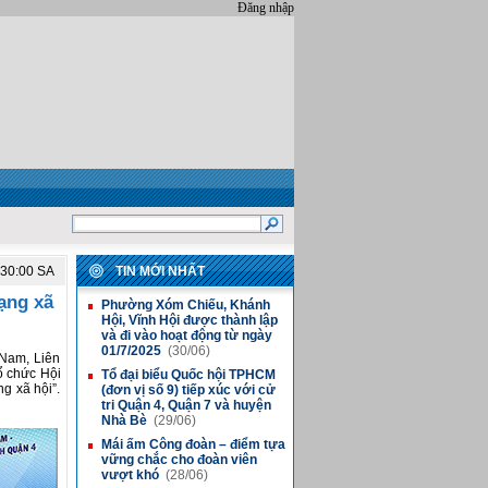
Đăng nhập
:30:00 SA
TIN MỚI NHẤT
ạng xã
Phường Xóm Chiếu, Khánh
■
Hội, Vĩnh Hội được thành lập
và đi vào hoạt động từ ngày
01/7/2025
(30/06)
 Nam, Liên
ổ chức Hội
Tổ đại biểu Quốc hội TPHCM
■
g xã hội”.
(đơn vị số 9) tiếp xúc với cử
tri Quận 4, Quận 7 và huyện
Nhà Bè
(29/06)
Mái ấm Công đoàn – điểm tựa
■
vững chắc cho đoàn viên
vượt khó
(28/06)