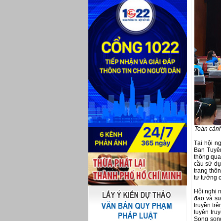
Toàn cảnh
Tại hội n
Ban Tuyên
thông qua 
cầu sử dụ
trang thôn
tư tưởng 
Hội nghị 
đạo và sự
truyền trê
tuyên truy
Song song