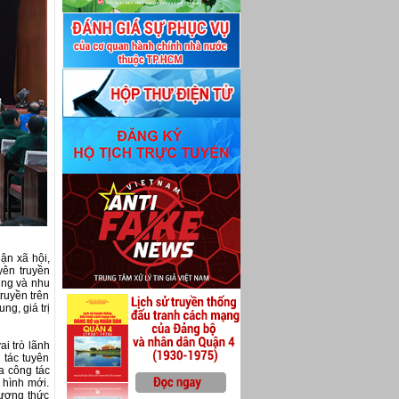
ận xã hội,
yên truyền
dùng và nhu
ruyền trên
ng, giá trị
i trò lãnh
 tác tuyên
ủa công tác
h hình mới.
hương thức