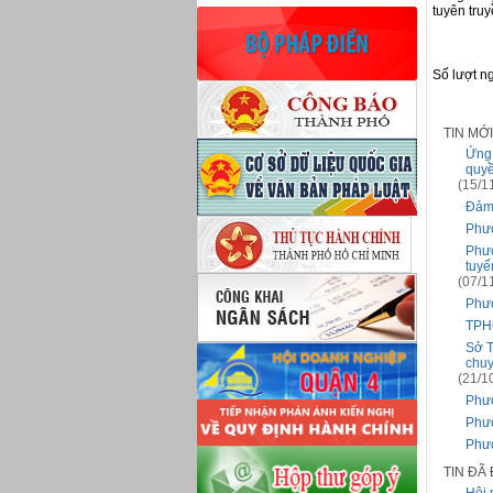
tuyên truy
Số lượt n
TIN MỚ
Ứng 
quy
(15/1
Đảm 
Phườ
Phườ
tuyế
(07/1
Phườ
TPHC
Sở T
chuy
(21/1
Phườ
Phườ
Phườ
TIN ĐÃ