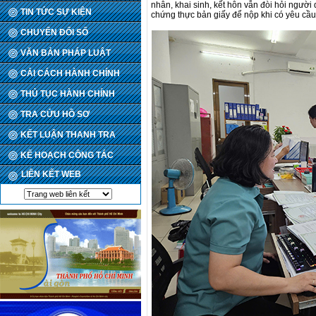
nhân, khai sinh, kết hôn vẫn đòi hỏi người
TIN TỨC SỰ KIỆN
chứng thực bản giấy để nộp khi có yêu cầu
CHUYỂN ĐỔI SỐ
VĂN BẢN PHÁP LUẬT
CẢI CÁCH HÀNH CHÍNH
THỦ TỤC HÀNH CHÍNH
TRA CỨU HỒ SƠ
KẾT LUẬN THANH TRA
KẾ HOẠCH CÔNG TÁC
LIÊN KẾT WEB