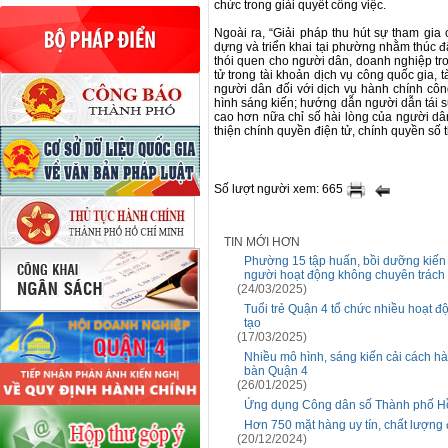
chức trong giải quyết công việc.
Ngoài ra, “Giải pháp thu hút sự tham gia
dựng và triển khai tại phường nhằm thúc đẩ
thói quen cho người dân, doanh nghiệp tr
tử trong tài khoản dịch vụ công quốc gia,
người dân đối với dịch vụ hành chính côn
hình sáng kiến; hướng dẫn người dẫn tái 
cao hơn nữa chỉ số hài lòng của người d
thiện chính quyền điện tử, chính quyền số
Số lượt người xem: 665
TIN MỚI HƠN
Phường 15 tập huấn, bồi dưỡng kiến 
người hoạt động không chuyên trách
(24/03/2025)
Tuổi trẻ Quận 4 tổ chức nhiều hoạt đ
tạo
(17/03/2025)
Nhiều mô hình, sáng kiến cải cách hàn
bàn Quận 4
(26/01/2025)
Ứng dụng Công dân số Thành phố Hồ 
Hơn 750 mặt hàng uy tín, chất lượng 
(20/12/2024)