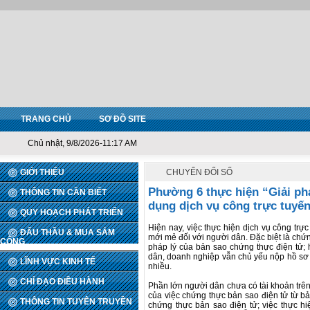
TRANG CHỦ
SƠ ĐỒ SITE
Chủ nhật, 9/8/2026-11:17 AM
GIỚI THIỆU
CHUYỂN ĐỔI SỐ
Phường 6 thực hiện “Giải ph
THÔNG TIN CẦN BIẾT
dụng dịch vụ công trực tuyế
QUY HOẠCH PHÁT TRIỂN
Hiện nay, việc thực hiện dịch vụ công trự
ĐẤU THẦU & MUA SẮM
mới mẻ đối với người dân. Đặc biệt là chứn
CÔNG
pháp lý của bản sao chứng thực điện tử; 
dân, doanh nghiệp vẫn chủ yếu nộp hồ sơ t
LĨNH VỰC KINH TẾ
nhiều.
CHỈ ĐẠO ĐIỀU HÀNH
Phần lớn người dân chưa có tài khoản trên
của việc chứng thực bản sao điện tử từ 
THÔNG TIN TUYÊN TRUYỀN
chứng thực bản sao điện tử; việc thực hi