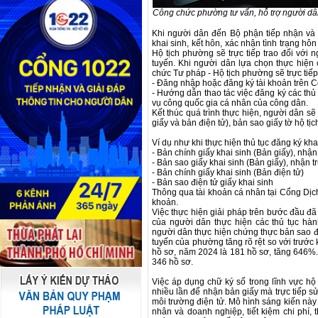
Công chức phường tư vấn, hỗ trợ người dâ
Khi người dân đến Bộ phận tiếp nhận và 
khai sinh, kết hôn, xác nhận tình trạng hô
Hộ tịch phường sẽ trực tiếp trao đổi với 
tuyến. Khi người dân lựa chọn thực hiện 
chức Tư pháp - Hộ tịch phường sẽ trực tiếp
- Đăng nhập hoặc đăng ký tài khoản trên C
- Hướng dẫn thao tác việc đăng ký các thủ t
vụ công quốc gia cá nhân của công dân.
Kết thúc quá trình thực hiện, người dân s
giấy và bản điện tử), bản sao giấy tờ hộ tịc
Ví dụ như khi thực hiện thủ tục đăng ký kh
- Bản chính giấy khai sinh (Bản giấy), nhận 
- Bản sao giấy khai sinh (Bản giấy), nhận tr
- Bản chính giấy khai sinh (Bản điện tử)
- Bản sao điện tử giấy khai sinh
Thông qua tài khoản cá nhân tại Cổng Dịch
khoản.
Việc thực hiện giải pháp trên bước đầu đã 
của người dân thực hiện các thủ tục hành
người dân thực hiện chứng thực bản sao đi
tuyến của phường tăng rõ rệt so với trước 
hồ sơ, năm 2024 là 181 hồ sơ, tăng 646%.
346 hồ sơ.
Việc áp dụng chữ ký số trong lĩnh vực hộ 
nhiều lần để nhận bản giấy mà trực tiếp s
môi trường điện tử. Mô hình sáng kiến này 
nhân và doanh nghiệp, tiết kiệm chi phí, 