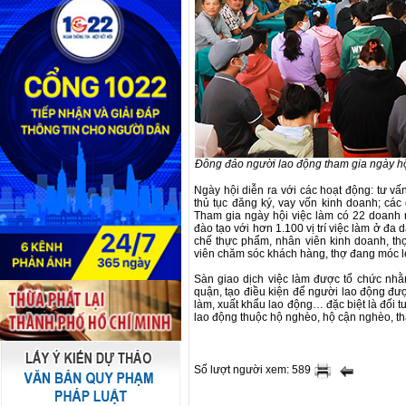
Đông đảo người lao động tham gia ngày hội 
Ngày hội diễn ra với các hoạt động: tư vấ
thủ tục đăng ký, vay vốn kinh doanh; cá
Tham gia ngày hội việc làm có 22 doanh 
đào tạo với hơn 1.100 vị trí việc làm ở đ
chế thực phẩm, nhân viên kinh doanh, thợ
viên chăm sóc khách hàng, thợ đang móc l
Sàn giao dịch việc làm được tổ chức nhằm
quận, tạo điều kiện để người lao động đượ
làm, xuất khẩu lao động… đặc biệt là đối 
lao động thuộc hộ nghèo, hộ cận nghèo, th
Số lượt người xem: 589