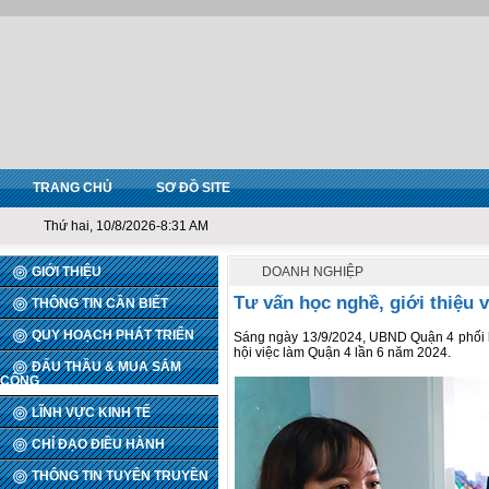
TRANG CHỦ
SƠ ĐỒ SITE
Thứ hai, 10/8/2026-8:31 AM
GIỚI THIỆU
DOANH NGHIỆP
Tư vấn học nghề, giới thiệu 
THÔNG TIN CẦN BIẾT
QUY HOẠCH PHÁT TRIỂN
Sáng ngày 13/9/2024, UBND Quận 4 phối 
hội việc làm Quận 4 lần 6 năm 2024.
ĐẤU THẦU & MUA SẮM
CÔNG
LĨNH VỰC KINH TẾ
CHỈ ĐẠO ĐIỀU HÀNH
THÔNG TIN TUYÊN TRUYỀN