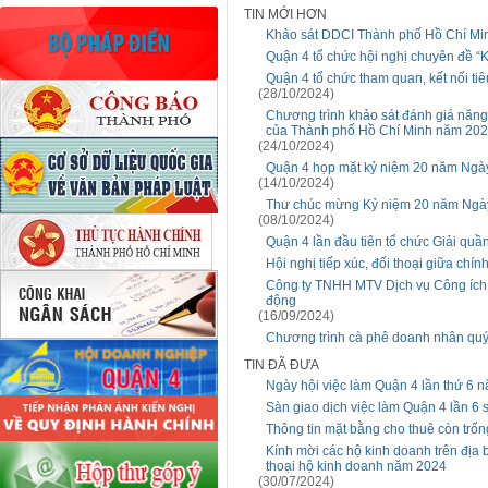
TIN MỚI HƠN
Khảo sát DDCI Thành phố Hồ Chí Mi
Quận 4 tổ chức hội nghị chuyên đề “K
Quận 4 tổ chức tham quan, kết nối t
(28/10/2024)
Chương trình khảo sát đánh giá năng
của Thành phố Hồ Chí Minh năm 20
(24/10/2024)
Quận 4 họp mặt kỷ niệm 20 năm Ngày
(14/10/2024)
Thư chúc mừng Kỷ niệm 20 năm Ngày
(08/10/2024)
Quận 4 lần đầu tiên tổ chức Giải qu
Hội nghị tiếp xúc, đối thoại giữa ch
Công ty TNHH MTV Dịch vụ Công ích 
động
(16/09/2024)
Chương trình cà phê doanh nhân quý 
TIN ĐÃ ĐƯA
Ngày hội việc làm Quận 4 lần thứ 6 
Sàn giao dịch việc làm Quận 4 lần 6
Thông tin mặt bằng cho thuê còn trốn
Kính mời các hộ kinh doanh trên địa 
thoại hộ kinh doanh năm 2024
(30/07/2024)