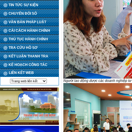
TIN TỨC SỰ KIỆN
CHUYỂN ĐỔI SỐ
VĂN BẢN PHÁP LUẬT
CẢI CÁCH HÀNH CHÍNH
THỦ TỤC HÀNH CHÍNH
TRA CỨU HỒ SƠ
KẾT LUẬN THANH TRA
KẾ HOẠCH CÔNG TÁC
LIÊN KẾT WEB
Người lao động được các doanh nghiệp tư 