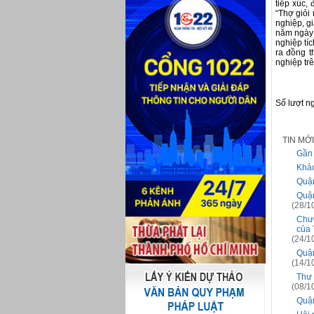
tiếp xúc,
“Thợ giỏi
nghiệp, g
năm ngày 
nghiệp tí
ra đồng t
nghiệp tr
Số lượt n
TIN MỚ
Gần 
Khảo
Quận
Quận
(28/1
Chươ
của 
(24/1
Quận
(14/1
Thư 
(08/1
Quận