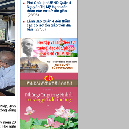
Phó Chủ tịch UBND Quận 4
■
Nguyễn Thị Mỹ Hạnh đến
thăm các cơ sở tôn giáo
(28/06)
Lãnh đạo Quận 4 đến thăm
■
các cơ sở tôn giáo trên địa
bàn
(27/06)
hiệp, định
 cộng đồng
kỷ niệm 20
: Hội nghị