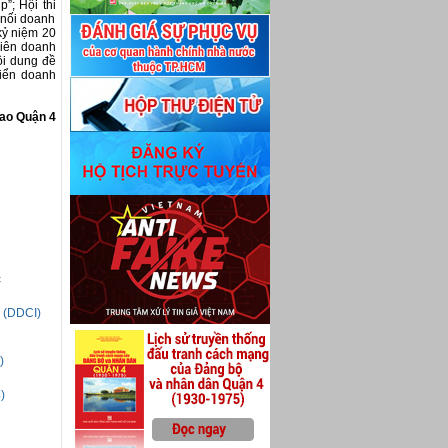
”; Hội thi
 nối doanh
kỷ niệm 20
viên doanh
ội dung đề
riển doanh
hao Quận 4
c
g (DDCI)
)
)