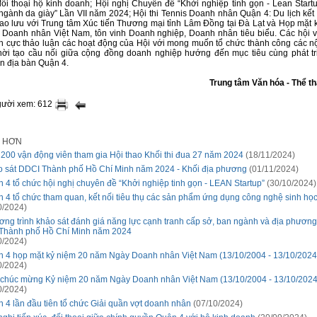
 đối thoại hộ kinh doanh; Hội nghị Chuyên đề “Khởi nghiệp tinh gọn - Lean Startup
 ngành da giày” Lần VII năm 2024; Hội thi Tennis Doanh nhân Quận 4: Du lịch kết
iao lưu với Trung tâm Xúc tiến Thương mại tỉnh Lâm Đồng tại Đà Lạt và Họp mặt 
Doanh nhân Việt Nam, tôn vinh Doanh nghiệp, Doanh nhân tiêu biểu. Các hội 
ch cực thảo luận các hoạt động của Hội với mong muốn tổ chức thành công các n
hời tạo cầu nối giữa cộng đồng doanh nghiệp hướng đến mục tiêu cùng phát t
ên địa bàn Quận 4.
Trung tâm Văn hóa - Thể t
gười xem: 612
I HƠN
200 vận động viên tham gia Hội thao Khối thi đua 27 năm 2024
(18/11/2024)
 sát DDCI Thành phố Hồ Chí Minh năm 2024 - Khối địa phương
(01/11/2024)
 4 tổ chức hội nghị chuyên đề “Khởi nghiệp tinh gọn - LEAN Startup”
(30/10/2024)
 4 tổ chức tham quan, kết nối tiêu thụ các sản phẩm ứng dụng công nghệ sinh họ
0/2024)
ng trình khảo sát đánh giá năng lực cạnh tranh cấp sở, ban ngành và địa phươn
Thành phố Hồ Chí Minh năm 2024
0/2024)
 4 họp mặt kỷ niệm 20 năm Ngày Doanh nhân Việt Nam (13/10/2004 - 13/10/2024
0/2024)
chúc mừng Kỷ niệm 20 năm Ngày Doanh nhân Việt Nam (13/10/2004 - 13/10/2024
0/2024)
 4 lần đầu tiên tổ chức Giải quần vợt doanh nhân
(07/10/2024)