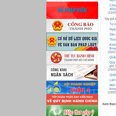
Hội 
Công
độn
(16/0
TIN ĐÃ
Tư v
Ngày
Sàn 
Thôn
Kính
thoạ
(30/0
Quận
Quy 
giữ 
(28/0
Quận
Liên
Mời 
tron
(29/0
Xem theo