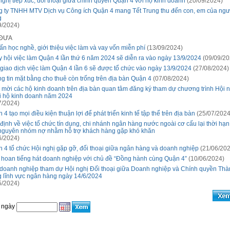
nghị tiếp xúc, đối thoại giữa chính quyền Quận 4 với hộ kinh doanh
(20/09/2024)
 ty TNHH MTV Dịch vụ Công ích Quận 4 mang Tết Trung thu đến con, em của ngư
g
9/2024)
 ĐƯA
ấn học nghề, giới thiệu việc làm và vay vốn miễn phí
(13/09/2024)
 hội việc làm Quận 4 lần thứ 6 năm 2024 sẽ diễn ra vào ngày 13/9/2024
(09/09/20
giao dịch việc làm Quận 4 lần 6 sẽ được tổ chức vào ngày 13/9/2024
(27/08/2024)
g tin mặt bằng cho thuê còn trống trên địa bàn Quận 4
(07/08/2024)
 mời các hộ kinh doanh trên địa bàn quan tâm đăng ký tham dự chương trình Hội n
i hộ kinh doanh năm 2024
7/2024)
 4 tạo mọi điều kiện thuận lợi để phát triển kinh tế tập thể trên địa bàn
(25/07/2024
định về việc tổ chức tín dụng, chi nhánh ngân hàng nước ngoài cơ cấu lại thời hạn 
nguyên nhóm nợ nhằm hỗ trợ khách hàng gặp khó khăn
6/2024)
 4 tổ chức Hội nghị gặp gỡ, đối thoại giữa ngân hàng và doanh nghiệp
(21/06/202
 hoan tiếng hát doanh nghiệp với chủ đề “Đồng hành cùng Quận 4”
(10/06/2024)
doanh nghiệp tham dự Hội nghị Đối thoại giữa Doanh nghiệp và Chính quyền Thà
g lĩnh vực ngân hàng ngày 14/6/2024
5/2024)
 ngày