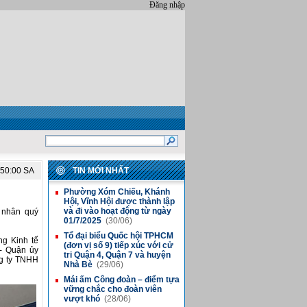
Đăng nhập
:50:00 SA
TIN MỚI NHẤT
Phường Xóm Chiếu, Khánh
■
Hội, Vĩnh Hội được thành lập
và đi vào hoạt động từ ngày
 nhân quý
01/7/2025
(30/06)
Tổ đại biểu Quốc hội TPHCM
■
ng Kinh tế
(đơn vị số 9) tiếp xúc với cử
- Quận ủy
tri Quận 4, Quận 7 và huyện
ng ty TNHH
Nhà Bè
(29/06)
Mái ấm Công đoàn – điểm tựa
■
vững chắc cho đoàn viên
vượt khó
(28/06)