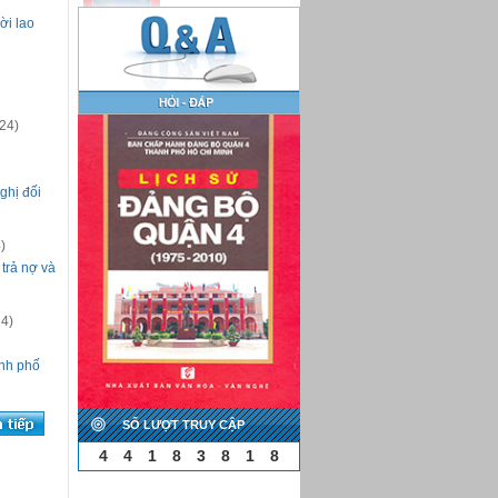
ời lao
24)
ghị đối
)
trả nợ và
4)
nh phố
SỐ LƯỢT TRUY CẬP
4
4
1
8
3
8
1
8