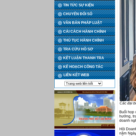
TIN TỨC SỰ KIỆN
CHUYỂN ĐỔI SỐ
VĂN BẢN PHÁP LUẬT
CẢI CÁCH HÀNH CHÍNH
THỦ TỤC HÀNH CHÍNH
TRA CỨU HỒ SƠ
KẾT LUẬN THANH TRA
KẾ HOẠCH CÔNG TÁC
LIÊN KẾT WEB
Các đại bi
Buổi họp 
hướng, tr
doanh ngh
Hội Doanh
năm Ngày 