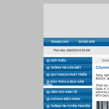
TRANG CHỦ
SƠ ĐỒ SITE
Thứ năm, 6/8/2026-6:50 AM
GIỚI THIỆU
DOA
Chương
THÔNG TIN CẦN BIẾT
QUY HOẠCH PHÁT TRIỂN
Sáng ngà
III/2024, 
ĐẤU THẦU & MUA SẮM
CÔNG
Tham dự C
Quận 4; 
LĨNH VỰC KINH TẾ
viên/Chủ 
MTV Dịch 
CHỈ ĐẠO ĐIỀU HÀNH
THÔNG TIN TUYÊN TRUYỀN