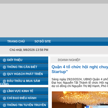
TRANG CHỦ
SƠ ĐỒ SITE
Chủ nhật, 9/8/2026-13:58 PM
GIỚI THIỆU
DOANH NGHIỆP
Quận 4 tổ chức hội nghị chu
THÔNG TIN CẦN BIẾT
Startup”
QUY HOẠCH PHÁT TRIỂN
Sáng ngày 29/10/2024, UBND Quận 4 phối
ĐẤU THẦU & MUA SẮM
Đại học Nguyễn Tất Thành tổ chức Hội ng
CÔNG
dự có đồng chí Nguyễn Thị Mỹ Hạnh, Phó 
LĨNH VỰC KINH TẾ
CHỈ ĐẠO ĐIỀU HÀNH
THÔNG TIN TUYÊN TRUYỀN