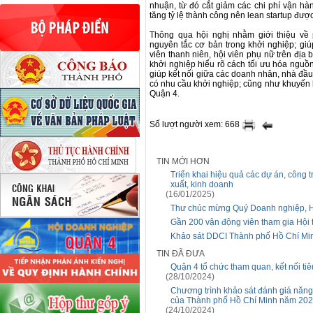
nhuận, từ đó cắt giảm các chi phí vận hàn
tăng tỷ lệ thành công nên lean startup đượ
Thông qua hội nghị nhằm giới thiệu về 
nguyên tắc cơ bản trong khởi nghiệp; gi
viên thanh niên, hội viên phụ nữ trên địa
khởi nghiệp hiểu rõ cách tối ưu hóa nguồn
giúp kết nối giữa các doanh nhân, nhà đầu 
có nhu cầu khởi nghiệp; cũng như khuyến k
Quận 4.
Số lượt người xem: 668
TIN MỚI HƠN
Triển khai hiệu quả các dự án, công t
xuất, kinh doanh
(16/01/2025)
Thư chúc mừng Quý Doanh nghiệp, Hợ
Gần 200 vận động viên tham gia Hội 
Khảo sát DDCI Thành phố Hồ Chí Mi
TIN ĐÃ ĐƯA
Quận 4 tổ chức tham quan, kết nối t
(28/10/2024)
Chương trình khảo sát đánh giá năng
của Thành phố Hồ Chí Minh năm 20
(24/10/2024)