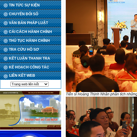
TIN TỨC SỰ KIỆN
CHUYỂN ĐỔI SỐ
VĂN BẢN PHÁP LUẬT
CẢI CÁCH HÀNH CHÍNH
THỦ TỤC HÀNH CHÍNH
TRA CỨU HỒ SƠ
KẾT LUẬN THANH TRA
KẾ HOẠCH CÔNG TÁC
LIÊN KẾT WEB
Tiến sĩ Hoàng Thịnh Nhân phân tích những