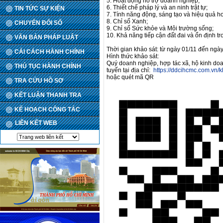
5. Hoạt động hỗ trợ doanh nghiệp;
6. Thiết chế pháp lý và an ninh trật tự;
TIN TỨC SỰ KIỆN
7. Tính năng động, sáng tạo và hiệu quả h
8. Chỉ số Xanh;
CHUYỂN ĐỔI SỐ
9. Chỉ số Sức khỏe và Môi trường sống;
10. Khả năng tiếp cận đất đai và ổn định tr
VĂN BẢN PHÁP LUẬT
Thời gian khảo sát: từ ngày 01/11 đến ngà
CẢI CÁCH HÀNH CHÍNH
Hình thức khảo sát:
Quý doanh nghiệp, hợp tác xã, hộ kinh doan
THỦ TỤC HÀNH CHÍNH
tuyến tại địa chỉ:
https://ddcihcmc.com.vn/
hoặc quét mã QR
TRA CỨU HỒ SƠ
KẾT LUẬN THANH TRA
KẾ HOẠCH CÔNG TÁC
LIÊN KẾT WEB