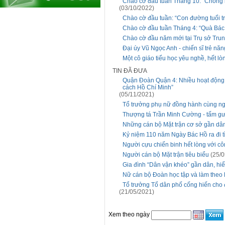
Chào cờ đầu tuần Tháng 10: “Chống lã
(03/10/2022)
Chào cờ đầu tuần: “Con đường tuổi tr
Chào cờ đầu tuần Tháng 4: “Quà Bác
Chào cờ đầu năm mới tại Trụ sở Tru
Đại úy Vũ Ngọc Anh - chiến sĩ trẻ nă
Một cô giáo tiểu học yêu nghề, hết lò
TIN ĐÃ ĐƯA
Quận Đoàn Quận 4: Nhiều hoạt động 
cách Hồ Chí Minh”
(05/11/2021)
Tổ trưởng phụ nữ đồng hành cùng ng
Thượng tá Trần Minh Cường - tấm gươ
Những cán bộ Mặt trận cơ sở gần dâ
Kỷ niệm 110 năm Ngày Bác Hồ ra đi t
Người cựu chiến binh hết lòng với côn
Người cán bộ Mặt trận tiêu biểu
(25/0
Gia đình “Dân vận khéo” gần dân, hiể
Nữ cán bộ Đoàn học tập và làm theo 
Tổ trưởng Tổ dân phố cống hiến cho 
(21/05/2021)
Xem theo ngày