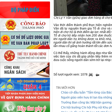
Chị Lý Y Vân (giữa) giao đơn hàng đi chợ 
Vào thời điểm thành phố thực hiện nghiêm
Vân đã tự nguyện tham gia Tổ đi chợ và
hiện đi chợ hộ là thời điểm áp lực nhất đối
Tổ đi chợ hộ tiếp nhận hơn 200 đơn thuốc
khi người dân họ không được ra khỏi nhà
người dân thì sẽ ảnh hưởng rất lớn đến sức 
lẫn nhau cố gắng hoàn thành tốt các đơn hà
Có thể thấy, những hành động đẹp như tấm
việc làm của chị đã góp phần tiếp thêm n
đưa cuộc sống người dân sớm trở lại nhịp
Số lượt người xem: 1078
TIN MỚI HƠN
Chào cờ đầu tuần “Tấm lòng của Bác 
Người giáo viên hưu trí lan tỏa những
Trưởng Ban công tác Mặt trận gương
Chi hội trưởng Chi hội Phụ nữ Khu ph