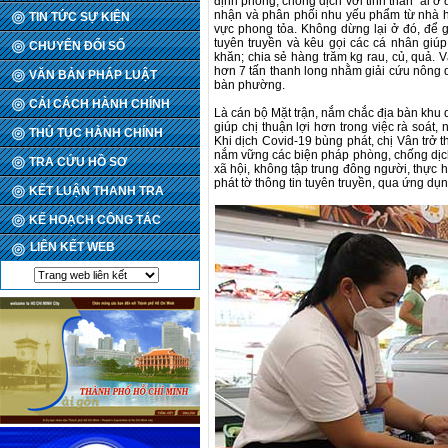
định phòng, chống dịch với tinh thần “ai ở 
nhận và phân phối nhu yếu phẩm từ nhà hả
TIN TỨC SỰ KIỆN
vực phong tỏa. Không dừng lại ở đó, để g
tuyên truyền và kêu gọi các cá nhân giú
CHUYỂN ĐỔI SỐ
khăn; chia sẻ hàng trăm kg rau, củ, quả. 
hơn 7 tấn thanh long nhằm giải cứu nông dâ
VĂN BẢN PHÁP LUẬT
bàn phường.
CẢI CÁCH HÀNH CHÍNH
Là cán bộ Mặt trận, nắm chắc địa bàn khu 
giúp chị thuận lợi hơn trong việc rà soát
THỦ TỤC HÀNH CHÍNH
Khi dịch Covid-19 bùng phát, chị Vân trở 
nắm vững các biện pháp phòng, chống dịc
TRA CỨU HỒ SƠ
xã hội, không tập trung đông người, thực 
phát tờ thông tin tuyên truyền, qua ứng dụ
KẾT LUẬN THANH TRA
KẾ HOẠCH CÔNG TÁC
LIÊN KẾT WEB