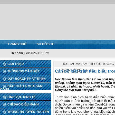
TRANG CHỦ
SƠ ĐỒ SITE
Thứ năm, 6/8/2026-19:1 PM
GIỚI THIỆU
HỌC TẬP VÀ LÀM THEO TƯ TƯỞNG
Cán bộ Mặt trận tiêu biểu tro
CÁCH HỒ CHÍ MINH
THÔNG TIN CẦN BIẾT
QUY HOẠCH PHÁT TRIỂN
Học tập và làm theo Bác Hồ về phát huy t
phòng, chống dịch bệnh Covid-19, trên 
ĐẤU THẦU & MUA SẮM
tập thể, cá nhân tích cực, nhiệt huyết. T
CÔNG
Công tác Mặt trận Khu phố 2.
LĨNH VỰC KINH TẾ
Trước tình hình dịch bệnh diễn biến phức 
người dân bị ảnh hưởng bởi dịch là một 
CHỈ ĐẠO ĐIỀU HÀNH
dịch. Do có nhiều ca nhiễm Covid-19 tron
nhiều điểm với nhiều hộ dân. Với vai trò 
động trong khu vực phong tỏa. Một mặt c
THÔNG TIN TUYÊN TRUYỀN