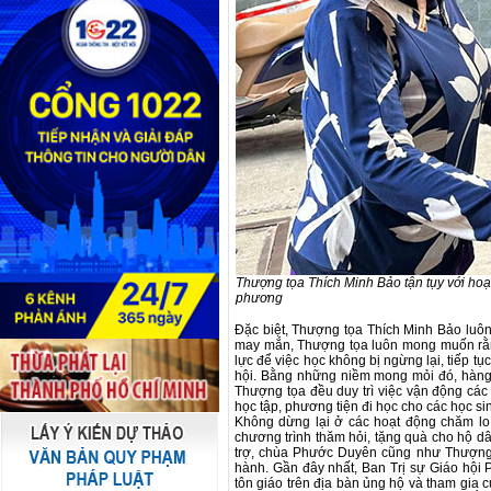
Thượng tọa Thích Minh Bảo tận tụy với hoạt
phương
Đặc biệt, Thượng tọa Thích Minh Bảo luôn
may mắn, Thượng tọa luôn mong muốn rằng
lực để việc học không bị ngừng lại, tiếp tụ
hội. Bằng những niềm mong mỏi đó, hàng 
Thượng tọa đều duy trì việc vận động các 
học tập, phương tiện đi học cho các học si
Không dừng lại ở các hoạt động chăm lo
chương trình thăm hỏi, tặng quà cho hộ d
trợ, chùa Phước Duyên cũng như Thượng 
hành. Gần đây nhất, Ban Trị sự Giáo hội 
tôn giáo trên địa bàn ủng hộ và tham gia 