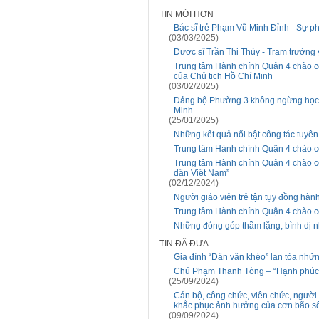
TIN MỚI HƠN
Bác sĩ trẻ Phạm Vũ Minh Đỉnh - Sự p
(03/03/2025)
Dược sĩ Trần Thị Thủy - Trạm trưởng y
Trung tâm Hành chính Quận 4 chào cờ
của Chủ tịch Hồ Chí Minh
(03/02/2025)
Đảng bộ Phường 3 không ngừng học t
Minh
(25/01/2025)
Những kết quả nổi bật công tác tuyê
Trung tâm Hành chính Quận 4 chào c
Trung tâm Hành chính Quận 4 chào c
dân Việt Nam”
(02/12/2024)
Người giáo viên trẻ tận tụy đồng hành
Trung tâm Hành chính Quận 4 chào c
Những đóng góp thầm lặng, bình dị 
TIN ĐÃ ĐƯA
Gia đình “Dân vận khéo” lan tỏa nhữn
Chú Phạm Thanh Tòng – “Hạnh phúc 
(25/09/2024)
Cán bộ, công chức, viên chức, ngườ
khắc phục ảnh hưởng của cơn bão s
(09/09/2024)