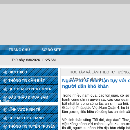
TRANG CHỦ
SƠ ĐỒ SITE
Thứ bảy, 8/8/2026-11:25 AM
GIỚI THIỆU
HỌC TẬP VÀ LÀM THEO TƯ TƯỞNG
Người tu sĩ luôn tận tụy với 
CÁCH HỒ CHÍ MINH
THÔNG TIN CẦN BIẾT
người dân khó khăn
QUY HOẠCH PHÁT TRIỂN
Trong nhiều năm qua, các tôn giáo, cơ sở 
ĐẤU THẦU & MUA SẮM
hành cùng chính quyền các cấp của quận t
CÔNG
bật nhất là trong công tác an sinh xã hộ
Giáo hội Phật giáo Việt Nam Quận 4, trụ t
LĨNH VỰC KINH TẾ
tấm gương tiêu biểu về công tác an sinh xã
CHỈ ĐẠO ĐIỀU HÀNH
Với tinh thần sống “Tốt đời, đẹp đạo”, Thư
việc đồng hành với chính quyền địa phươn
THÔNG TIN TUYÊN TRUYỀN
tín đồ, người tu hành trên địa bàn chấp h