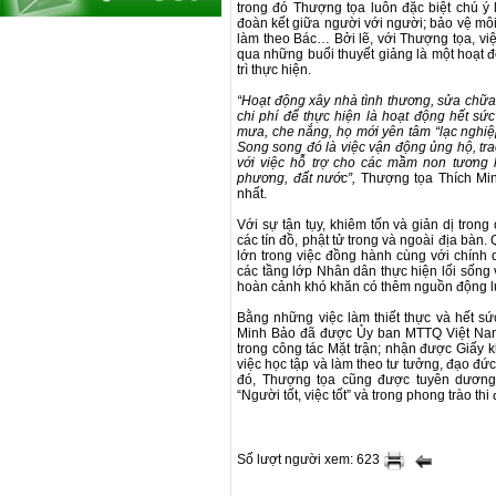
trong đó Thượng tọa luôn đặc biệt chú ý 
đoàn kết giữa người với người; bảo vệ môi 
làm theo Bác… Bởi lẽ, với Thượng tọa, việc 
qua những buổi thuyết giảng là một hoạt đ
trì thực hiện.
“Hoạt động xây nhà tình thương, sửa chữ
chi phí để thực hiện là hoạt động hết sứ
mưa, che nắng, họ mới yên tâm “lạc nghiệ
Song song đó là việc vận động ủng hộ, tr
với việc hỗ trợ cho các mầm non tương l
phương, đất nước”,
Thượng tọa Thích Mi
nhất.
Với sự tận tụy, khiêm tốn và giản dị tron
các tín đồ, phật tử trong và ngoài địa bà
lớn trong việc đồng hành cùng với chính 
các tầng lớp Nhân dân thực hiện lối sống 
hoàn cảnh khó khăn có thêm nguồn động lự
Bằng những việc làm thiết thực và hết s
Minh Bảo đã được Ủy ban MTTQ Việt Nam 
trong công tác Mặt trận; nhận được Giấy 
việc học tập và làm theo tư tưởng, đạo đứ
đó, Thượng tọa cũng được tuyên dương
“Người tốt, việc tốt” và trong phong trào th
Số lượt người xem: 623