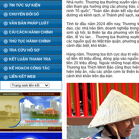
Nhà nước. Thượng tọa thường xuyên vận độ
TIN TỨC SỰ KIỆN
dân tham gia hưởng ứng các phong trào, c
ninh Tổ quốc”, “Toàn dân đoàn kết xây d
CHUYỂN ĐỔI SỐ
đường và kênh rạch, vì Thành phố sạch, x
VĂN BẢN PHÁP LUẬT
Tính từ đầu năm 2024 đến nay, Thượng t
đạo, các nhà hảo tâm, doanh nghiệp trong
CẢI CÁCH HÀNH CHÍNH
sinh xã hội, từ thiện tại địa phương với t
đản, lễ Vu lan… Thượng tọa thường xuyên
THỦ TỤC HÀNH CHÍNH
các nguồn quỹ do Mặt trận quận, phường p
cảnh đặc biệt, khó khăn…
TRA CỨU HỒ SƠ
Hàng năm, Thượng tọa tích cực duy trì việ
số tiền 40 triệu đồng, đóng góp vào nguồn
KẾT LUẬN THANH TRA
tiền 20 triệu đồng. Ngoài những hoạt độn
Thượng tọa Thích Minh Bảo cũng thực hiện
KẾ HOẠCH CÔNG TÁC
hiện bếp ăn, nấu các phần cơm từ thiện t
cảnh khó khăn trên địa bàn.
LIÊN KẾT WEB