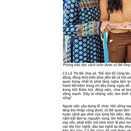
Phong trào đọc sách luôn được cô Bê lồng
Cô Lê Thị Bê chia sẻ: “Để làm tốt công tá
động, đồng thời triển khai đến tất cả hội v
quan trọng nhất là phải lắng nghe tâm t
hành tiết kiệm trong chi tiêu hàng ngày đ
trong Hội thăm hỏi, động viên, chia sẻ ki
vững mạnh. Đây là những việc làm thiết 
sống”.
Ngoài việc xây dựng tổ chức Hội vững mạnh,
tăng thu nhập cũng được cô Bê quan tâm t
hoàn cảnh gia đình của từng hội viên, đặc
nắm bắt tâm tư, nguyện vọng, tìm hiểu nhu
vay vốn, phát triển mô hình kinh tế phù h
các lớp học nghề, đào tạo nghề tại địa ph
trên địa bàn. Cô Bê cũng đã giới thiệu ch