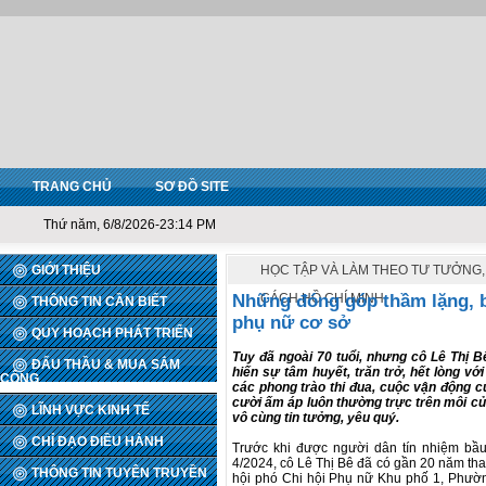
TRANG CHỦ
SƠ ĐỒ SITE
Thứ năm, 6/8/2026-23:14 PM
GIỚI THIỆU
HỌC TẬP VÀ LÀM THEO TƯ TƯỞNG
Những đóng góp thầm lặng, b
CÁCH HỒ CHÍ MINH
THÔNG TIN CẦN BIẾT
phụ nữ cơ sở
QUY HOẠCH PHÁT TRIỂN
Tuy đã ngoài 70 tuổi, nhưng cô Lê Thị
ĐẤU THẦU & MUA SẮM
hiến sự tâm huyết, trăn trở, hết lòng vớ
CÔNG
các phong trào thi đua, cuộc vận động 
cười ấm áp luôn thường trực trên môi củ
LĨNH VỰC KINH TẾ
vô cùng tin tưởng, yêu quý.
CHỈ ĐẠO ĐIỀU HÀNH
Trước khi được người dân tín nhiệm bầ
4/2024, cô Lê Thị Bê đã có gần 20 năm tha
THÔNG TIN TUYÊN TRUYỀN
hội phó Chi hội Phụ nữ Khu phố 1, Phườn