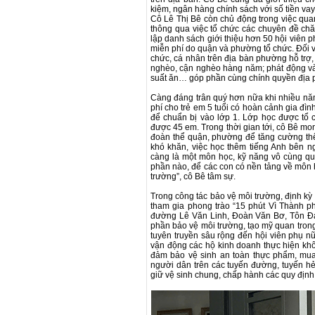
kiệm, ngân hàng chính sách với số tiền vay
Cô Lê Thị Bê còn chủ động trong việc quan
thông qua việc tổ chức các chuyên đề chă
lập danh sách giới thiệu hơn 50 hội viên 
miễn phí do quận và phường tổ chức. Đối vớ
chức, cá nhân trên địa bàn phường hỗ trợ,
nghèo, cận nghèo hàng năm; phát động và 
suất ăn… góp phần cùng chính quyền địa p
Càng đáng trân quý hơn nữa khi nhiều nă
phí cho trẻ em 5 tuổi có hoàn cảnh gia đì
để chuẩn bị vào lớp 1. Lớp học được tổ 
được 45 em. Trong thời gian tới, cô Bê mon
đoàn thể quận, phường để tăng cường th
khó khăn, việc học thêm tiếng Anh bên ng
càng là một môn học, kỹ năng vô cùng qu
phần nào, để các con có nền tảng về môn họ
trường”, cô Bê tâm sự.
Trong công tác bảo vệ môi trường, định kỳ
tham gia phong trào “15 phút Vì Thành p
đường Lê Văn Linh, Đoàn Văn Bơ, Tôn Đ
phần bảo vệ môi trường, tạo mỹ quan trong
tuyên truyền sâu rộng đến hội viên phụ nữ
vận động các hộ kinh doanh thực hiện khô
đảm bảo vệ sinh an toàn thực phẩm, mua
người dân trên các tuyến đường, tuyến hẻm
giữ vệ sinh chung, chấp hành các quy địn