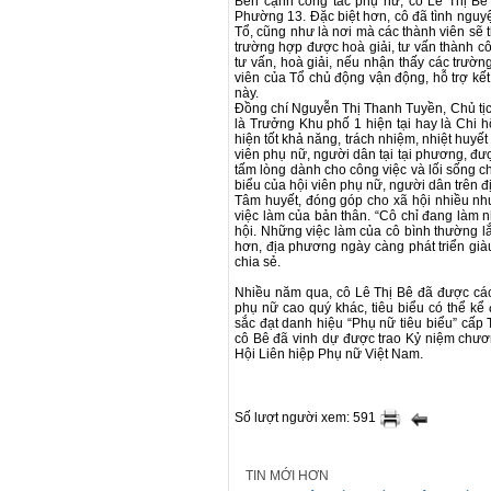
Bên cạnh công tác phụ nữ, cô Lê Thị Bê
Phường 13. Đặc biệt hơn, cô đã tình nguyệ
Tổ, cũng như là nơi mà các thành viên sẽ t
trường hợp được hoà giải, tư vấn thành côn
tư vấn, hoà giải, nếu nhận thấy các trườ
viên của Tổ chủ động vận động, hỗ trợ kết
này.
Đồng chí Nguyễn Thị Thanh Tuyền, Chủ tịch
là Trưởng Khu phố 1 hiện tại hay là Chi h
hiện tốt khả năng, trách nhiệm, nhiệt huyết
viên phụ nữ, người dân tại tại phương, đượ
tấm lòng dành cho công việc và lối sống 
biểu của hội viên phụ nữ, người dân trên 
Tâm huyết, đóng góp cho xã hội nhiều nh
việc làm của bản thân. “Cô chỉ đang làm 
hội. Những việc làm của cô bình thường lắ
hơn, địa phương ngày càng phát triển giàu
chia sẻ.
Nhiều năm qua, cô Lê Thị Bê đã được các
phụ nữ cao quý khác, tiêu biểu có thể k
sắc đạt danh hiệu “Phụ nữ tiêu biểu” cấ
cô Bê đã vinh dự được trao Kỷ niệm chươ
Hội Liên hiệp Phụ nữ Việt Nam.
Số lượt người xem: 591
TIN MỚI HƠN