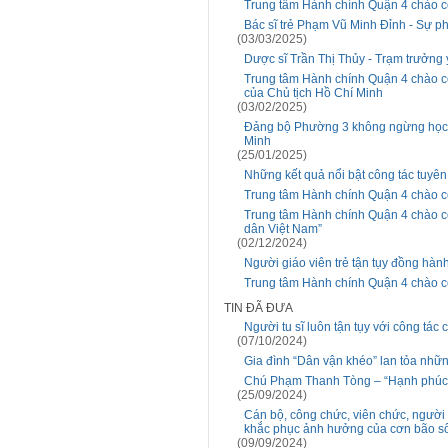
Trung tâm Hành chính Quận 4 chào c
Bác sĩ trẻ Phạm Vũ Minh Đỉnh - Sự p
(03/03/2025)
Dược sĩ Trần Thị Thủy - Trạm trưởng y
Trung tâm Hành chính Quận 4 chào cờ
của Chủ tịch Hồ Chí Minh
(03/02/2025)
Đảng bộ Phường 3 không ngừng học t
Minh
(25/01/2025)
Những kết quả nổi bật công tác tuyê
Trung tâm Hành chính Quận 4 chào c
Trung tâm Hành chính Quận 4 chào c
dân Việt Nam”
(02/12/2024)
Người giáo viên trẻ tận tụy đồng hành
Trung tâm Hành chính Quận 4 chào c
TIN ĐÃ ĐƯA
Người tu sĩ luôn tận tụy với công tác
(07/10/2024)
Gia đình “Dân vận khéo” lan tỏa nhữn
Chú Phạm Thanh Tòng – “Hạnh phúc 
(25/09/2024)
Cán bộ, công chức, viên chức, ngườ
khắc phục ảnh hưởng của cơn bão s
(09/09/2024)