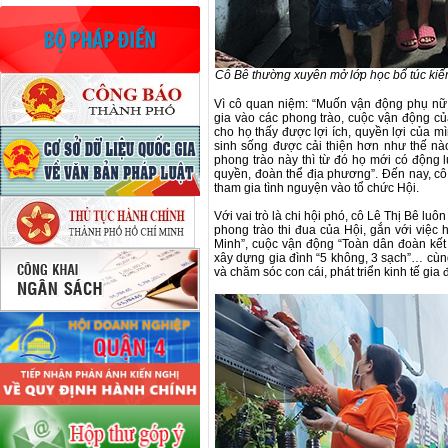
Cô Bê thường xuyên mở lớp học bổ túc kiế
Vì cô quan niệm: “Muốn vận động phụ nữ 
gia vào các phong trào, cuộc vận động của
cho họ thấy được lợi ích, quyền lợi của m
sinh sống được cải thiện hơn như thế nào
phong trào này thì từ đó họ mới có động 
quyền, đoàn thể địa phương”. Đến nay, cô
tham gia tình nguyện vào tổ chức Hội.
Với vai trò là chi hội phó, cô Lê Thị Bê l
phong trào thi đua của Hội, gắn với việc
Minh”, cuộc vận động “Toàn dân đoàn kết
xây dựng gia đình “5 không, 3 sạch”… cùn
và chăm sóc con cái, phát triển kinh tế gia