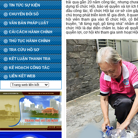
trải qua gần 20 năm công tác, nhưng chư
TIN TỨC SỰ KIỆN
dựng tổ chức Hội, bảo vệ quyền và lợi ích
đầu công tác, tổ chức Hội tại cơ sở còn g
CHUYỂN ĐỔI SỐ
chú trọng phát triển kinh tế gia đình, ít q
hội viên tham gia vào tổ chức Hội, cô B
VĂN BẢN PHÁP LUẬT
truyền, “đi từng ngõ, gõ từng nhà” nhằm độ
chức Hội là đại diện chăm lo, bảo vệ quy
CẢI CÁCH HÀNH CHÍNH
quyền lợi, cơ hội khi tham gia sinh hoạt Hội
THỦ TỤC HÀNH CHÍNH
TRA CỨU HỒ SƠ
KẾT LUẬN THANH TRA
KẾ HOẠCH CÔNG TÁC
LIÊN KẾT WEB