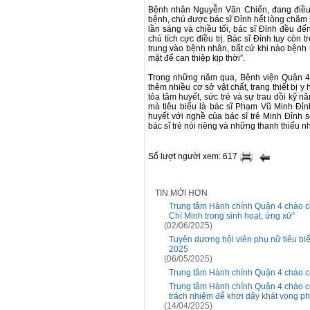
Bệnh nhân Nguyễn Văn Chiến, đang điều trị
bệnh, chú được bác sĩ Đỉnh hết lòng chăm s
lần sáng và chiều tối, bác sĩ Đỉnh đều đ
chú tích cực điều trị. Bác sĩ Đỉnh tuy còn 
trung vào bệnh nhân, bất cứ khi nào bệnh
mặt để can thiệp kịp thời”.
Trong những năm qua, Bệnh viện Quận 4 
thêm nhiều cơ sở vật chất, trang thiết bị 
tỏa tâm huyết, sức trẻ và sự trau dồi kỹ 
mà tiêu biểu là bác sĩ Phạm Vũ Minh Đỉn
huyết với nghề của bác sĩ trẻ Minh Đỉnh 
bác sĩ trẻ nói riêng và những thanh thiếu nh
Số lượt người xem: 617
TIN MỚI HƠN
Trung tâm Hành chính Quận 4 chào c
Chí Minh trong sinh hoạt, ứng xử”
(02/06/2025)
Tuyên dương hội viên phụ nữ tiêu biể
2025
(06/05/2025)
Trung tâm Hành chính Quận 4 chào c
Trung tâm Hành chính Quận 4 chào cờ
trách nhiệm để khơi dậy khát vọng phá
(14/04/2025)