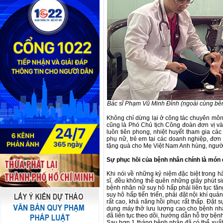
Bác sĩ Phạm Vũ Minh Đỉnh (ngoài cùng bên
Không chỉ dừng lại ở công tác chuyên môn
cũng là Phó Chủ tịch Công đoàn đơn vị và 
luôn tiên phong, nhiệt huyết tham gia cá
phụ nữ, trẻ em tại các doanh nghiệp, đơn 
tặng quà cho Mẹ Việt Nam Anh hùng, ngườ
Sự phục hồi của bệnh nhân chính là món 
Khi nói về những kỷ niệm đặc biệt trong h
sĩ, đều không thể quên những giây phút s
bệnh nhân nữ suy hô hấp phải liên tục tăng
suy hô hấp tiến triển, phải đặt nội khí q
rất cao, khả năng hồi phục rất thấp. Đặt 
dụng máy thở lưu lượng cao cho bệnh nhâ
đã liên tục theo dõi, hướng dẫn hỗ trợ bệ
Sau hơn 1 tháng bệnh nhân đã có thể xuất v