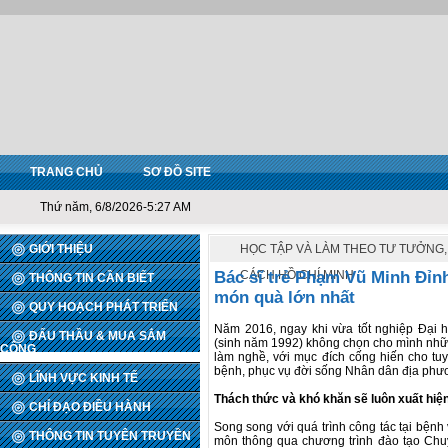
TRANG CHỦ
SƠ ĐỒ SITE
Thứ năm, 6/8/2026-5:27 AM
GIỚI THIỆU
HỌC TẬP VÀ LÀM THEO TƯ TƯỞNG
Bác sĩ trẻ Phạm Vũ Minh Đỉnh
CÁCH HỒ CHÍ MINH
THÔNG TIN CẦN BIẾT
món quà lớn nhất
QUY HOẠCH PHÁT TRIỂN
Năm 2016, ngay khi vừa tốt nghiệp Đại
ĐẤU THẦU & MUA SẮM
(sinh năm 1992) không chọn cho mình nhữn
CÔNG
làm nghề, với mục đích cống hiến cho tu
bệnh, phục vụ đời sống Nhân dân địa phươ
LĨNH VỰC KINH TẾ
Thách thức và khó khăn sẽ luôn xuất hiệ
CHỈ ĐẠO ĐIỀU HÀNH
Song song với quá trình công tác tại bệnh 
THÔNG TIN TUYÊN TRUYỀN
môn thông qua chương trình đào tạo Chuy