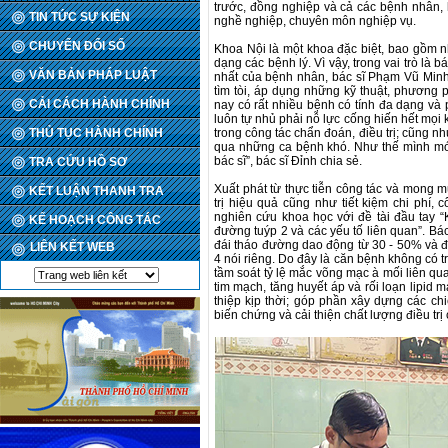
trước, đồng nghiệp và cả các bệnh nhân, 
TIN TỨC SỰ KIỆN
nghề nghiệp, chuyên môn nghiệp vụ.
CHUYỂN ĐỔI SỐ
Khoa Nội là một khoa đặc biệt, bao gồm n
dạng các bệnh lý. Vì vậy, trong vai trò là b
VĂN BẢN PHÁP LUẬT
nhất của bệnh nhân, bác sĩ Phạm Vũ Minh
tìm tòi, áp dụng những kỹ thuật, phương 
CẢI CÁCH HÀNH CHÍNH
nay có rất nhiều bệnh có tính đa dạng và 
luôn tự nhủ phải nỗ lực cống hiến hết mọi
THỦ TỤC HÀNH CHÍNH
trong công tác chẩn đoán, điều trị; cũng n
qua những ca bệnh khó. Như thế mình mớ
bác sĩ”, bác sĩ Đỉnh chia sẻ.
TRA CỨU HỒ SƠ
Xuất phát từ thực tiễn công tác và mong 
KẾT LUẬN THANH TRA
trị hiệu quả cũng như tiết kiệm chi phí,
nghiên cứu khoa học với đề tài đầu tay 
KẾ HOẠCH CÔNG TÁC
đường tuýp 2 và các yếu tố liên quan”. Bá
đái tháo đường dao động từ 30 - 50% và 
LIÊN KẾT WEB
4 nói riêng. Do đây là căn bệnh không có tr
tầm soát tỷ lệ mắc võng mạc à mối liên qu
tim mạch, tăng huyết áp và rối loạn lipid 
thiệp kịp thời; góp phần xây dựng các c
biến chứng và cải thiện chất lượng điều tr