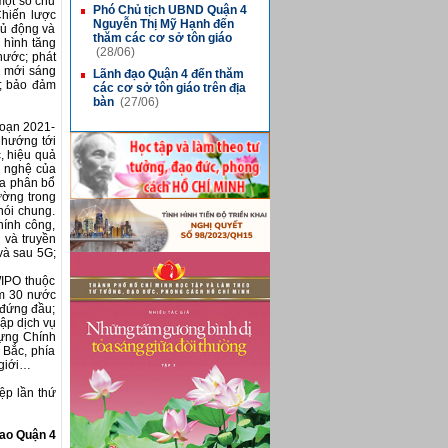
một số chủ
Phó Chủ tịch UBND Quận 4
■
Chiến lược
Nguyễn Thị Mỹ Hạnh đến
hủ động và
thăm các cơ sở tôn giáo
 hình tăng
(28/06)
 nước; phát
i mới sáng
Lãnh đạo Quận 4 đến thăm
■
n; bảo đảm
các cơ sở tôn giáo trên địa
bàn
(27/06)
đoạn 2021-
 hướng tới
, hiệu quả
g nghệ của
óa phân bổ
rường trong
nói chung.
hính công,
n và truyền
 và sau 5G;
WIPO thuộc
óm 30 nước
 đứng đầu;
ập dịch vụ
dựng Chính
 Bắc, phía
 giới…
ệp lần thứ
hao Quận 4