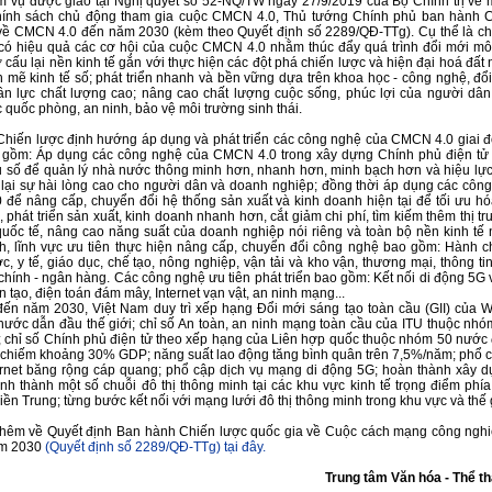
m vụ được giao tại Nghị quyết số 52-NQ/TW ngày 27/9/2019 của Bộ Chính trị về 
hính sách chủ động tham gia cuộc CMCN 4.0, Thủ tướng Chính phủ ban hành 
về CMCN 4.0 đến năm 2030 (kèm theo Quyết định số 2289/QĐ-TTg). Cụ thể là c
có hiệu quả các cơ hội của cuộc CMCN 4.0 nhằm thúc đẩy quá trình đổi mới mô
 cấu lại nền kinh tế gắn với thực hiện các đột phá chiến lược và hiện đại hoá đất
h mẽ kinh tế số; phát triển nhanh và bền vững dựa trên khoa học - công nghệ, đổ
ân lực chất lượng cao; nâng cao chất lượng cuộc sống, phúc lợi của người dâ
 quốc phòng, an ninh, bảo vệ môi trường sinh thái.
Chiến lược định hướng áp dụng và phát triển các công nghệ của CMCN 4.0 giai 
gồm: Áp dụng các công nghệ của CMCN 4.0 trong xây dựng Chính phủ điện tử
 số để quản lý nhà nước thông minh hơn, nhanh hơn, minh bạch hơn và hiệu lực
lại sự hài lòng cao cho người dân và doanh nghiệp; đồng thời áp dụng các côn
để nâng cấp, chuyển đổi hệ thống sản xuất và kinh doanh hiện tại để tối ưu h
 phát triển sản xuất, kinh doanh nhanh hơn, cắt giảm chi phí, tìm kiếm thêm thị t
uốc tế, nâng cao năng suất của doanh nghiệp nói riêng và toàn bộ nền kinh tế 
, lĩnh vực ưu tiên thực hiện nâng cấp, chuyển đổi công nghệ bao gồm: Hành c
c, y tế, giáo dục, chế tạo, nông nghiệp, vận tải và kho vận, thương mại, thông ti
 chính - ngân hàng. Các công nghệ ưu tiên phát triển bao gồm: Kết nối di động 5G
ân tạo, điện toán đám mây, Internet vạn vật, an ninh mạng...
đến năm 2030, Việt Nam duy trì xếp hạng Đổi mới sáng tạo toàn cầu (GII) của 
ước dẫn đầu thế giới; chỉ số An toàn, an ninh mạng toàn cầu của ITU thuộc nh
 chỉ số Chính phủ điện tử theo xếp hạng của Liên hợp quốc thuộc nhóm 50 nước
ố chiếm khoảng 30% GDP; năng suất lao động tăng bình quân trên 7,5%/năm; phổ c
rnet băng rộng cáp quang; phổ cập dịch vụ mạng di động 5G; hoàn thành xây 
ình thành một số chuỗi đô thị thông minh tại các khu vực kinh tế trọng điểm phía
ền Trung; từng bước kết nối với mạng lưới đô thị thông minh trong khu vực và thế
thêm về Quyết định Ban hành Chiến lược quốc gia về Cuộc cách mạng công nghi
ăm 2030
(Quyết định số 2289/QĐ-TTg) tại đây.
Trung tâm Văn hóa - Thể t