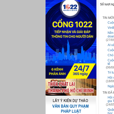
Số lượt n
TIN MỚ
Cuộc
VinB
Nền 
doan
(27/0
AI v
Cuộc
Chó 
Cuộc
tế
(06/0
Trí 
Hội 
(18/0
Ngày
TIN ĐÃ
Hội 
gia 
(24/0
Quận
học