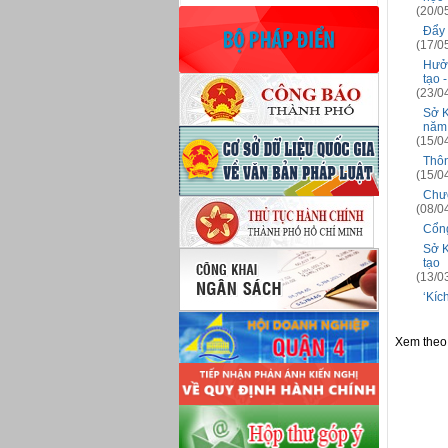
(20/0
Đẩy 
(17/0
Hưởn
tạo 
(23/0
Sở K
năm
(15/0
Thôn
(15/0
Chươ
(08/0
Cổng
Sở K
tạo
(13/0
‘Kíc
Xem theo