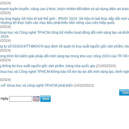
5/2024)
mạnh tuyên truyền, nâng cao ý thức, trách nhiệm tiết kiệm và sử dụng điện an toàn,
5/2024)
g ứng Ngày Sở hữu trí tuệ thế giới - IPDAY 2024: Sở hữu trí tuệ thúc đẩy đổi mới 
- Hướng tới thực hiện các mục tiêu phát triển bền vững của Liên hiệp quốc
4/2024)
hoa học và Công nghệ TP.HCM công bố nhiều hoạt động đổi mới sáng tạo và khở
 2024
4/2024)
g tư số 02/2024/TT-BKHCN quy định về quản lý truy xuất nguồn gốc sản phẩm, h
4/2024)
ng trình tìm kiếm giải pháp đổi mới sáng tạo trong khu vực công 2024 của TP. Hồ
4/2024)
 thông tin truy xuất nguồn gốc sản phẩm, hàng hóa quốc gia
(21/03/2024)
hoa học và Công nghệ TP.HCM thông báo hỗ trợ dự án đổi mới sáng tạo, khởi ng
3/2024)
h nổ’ khoa học và công nghệ TP.HCM phát triển
(19/10/2023)
 ngày