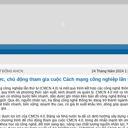
T ĐỘNG KHCN
24 Tháng Năm 2024 1
ực, chủ động tham gia cuộc Cách mạng công nghiệp lần 
 công nghiệp lần thứ tư (CMCN 4.0) là một quá trình kết hợp các công nghệ thô
a quy trình và phương thức sản xuất, kinh doanh và quản lý. CMCN 4.0 mở ra nh
Nam có những bước tiến nhanh, dần được ghi nhận trên bản đồ công nghệ thông ti
 giới. Qua đó, nguồn nhân lực, hạ tầng công nghệ thông tin đang trở thành ngành 
át triển nhanh, bền vững; doanh thu cao, có giá trị xuất khẩu lớn, đóng góp quan
 gia…
 được lợi ích của CMCN 4.0, Đảng và Nhà nước ta đã có định hướng xây dựng 
 chương trình để chủ động tham gia cuộc CMCN 4.0, trong đó nhấn mạnh tới ứ
n khoa học và công nghệ, đổi mới sáng tạo, nâng cao chất lượng nguồn nhân lực.