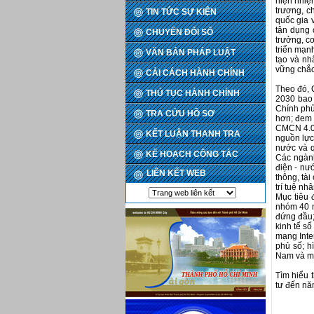
hiện nhiệ
trương, c
TIN TỨC SỰ KIỆN
quốc gia 
tận dụng 
CHUYỂN ĐỔI SỐ
trưởng, cơ
triển mạn
VĂN BẢN PHÁP LUẬT
tạo và nh
vững chắc
CẢI CÁCH HÀNH CHÍNH
Theo đó, 
THỦ TỤC HÀNH CHÍNH
2030 bao 
Chính phủ
TRA CỨU HỒ SƠ
hơn; đem 
CMCN 4.0 
KẾT LUẬN THANH TRA
nguồn lực,
nước và q
KẾ HOẠCH CÔNG TÁC
Các ngành
điện - nướ
LIÊN KẾT WEB
thông, tài
trí tuệ nh
Mục tiêu 
nhóm 40 n
đứng đầu;
kinh tế s
mạng Inte
phủ số; h
Nam và mi
Tìm hiểu 
tư đến n