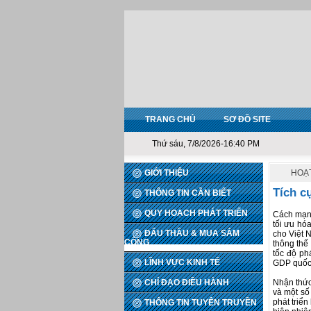
TRANG CHỦ
SƠ ĐỒ SITE
Thứ sáu, 7/8/2026-16:40 PM
GIỚI THIỆU
HOẠ
Tích c
THÔNG TIN CẦN BIẾT
QUY HOẠCH PHÁT TRIỂN
Cách mạng
tối ưu hó
ĐẤU THẦU & MUA SẮM
cho Việt 
CÔNG
thông thế
tốc độ ph
LĨNH VỰC KINH TẾ
GDP quốc
CHỈ ĐẠO ĐIỀU HÀNH
Nhận thức
và một số
phát triể
THÔNG TIN TUYÊN TRUYỀN