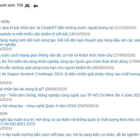
gười xem: 709
I HƠN
 đua trí tuệ nhân tạo: từ ChatGPT đến những bước ngoặt tương lai
(21/10/2024)
igdata ra mắt nhiều sản phẩm AI nổi bật
(18/10/2024)
tảng mạng lưới đổi mới sáng tạo: Kết nối đội ngũ chuyên gia hàng đầu với các sta
h nghiệp
9/2024)
à cuộc cách mạng giao thông vận tải: cơ hội và thách thức toàn cầu
(27/09/2024)
 thi Tìm kiếm tài năng Khởi nghiệp sáng tạo Quốc gia chính thức khởi động
(27/09
AI dẫn đường: giải pháp hứa hẹn cho người khiếm thị
(06/08/2024)
 thi Saigon Govtech Challenge 2024: lộ diện nhiều giải pháp nâng cao chất lượng 
8/2024)
tuệ nhân tạo đa dụng là gì?
(06/08/2024)
chợ - Triển lãm Giống, Nông nghiệp công nghệ cao TP Hồ Chí Minh lần X năm 202
6/2024)
 hội sáng tạo - công nghệ Quận 4 năm 2024
(29/05/2024)
 ĐƯA
nghị tập huấn duy trì, mở rộng và cải thiện hệ thống quản lý chất lượng theo tiêu 
TCVN ISO 9001:2015
5/2024)
 4 tập huấn hướng dẫn cách viết báo cáo, mô tả sáng kiến cá nhân, đề tài nghiên