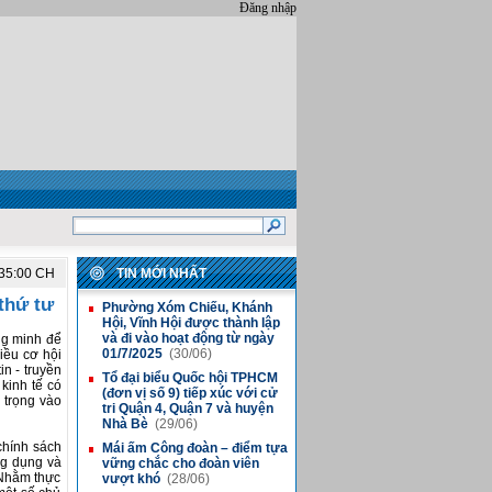
Đăng nhập
:35:00 CH
TIN MỚI NHẤT
thứ tư
Phường Xóm Chiếu, Khánh
■
Hội, Vĩnh Hội được thành lập
và đi vào hoạt động từ ngày
ng minh để
01/7/2025
(30/06)
iều cơ hội
n - truyền
Tổ đại biểu Quốc hội TPHCM
■
kinh tế có
(đơn vị số 9) tiếp xúc với cử
 trọng vào
tri Quận 4, Quận 7 và huyện
Nhà Bè
(29/06)
chính sách
Mái ấm Công đoàn – điểm tựa
■
ng dụng và
vững chắc cho đoàn viên
 Nhằm thực
vượt khó
(28/06)