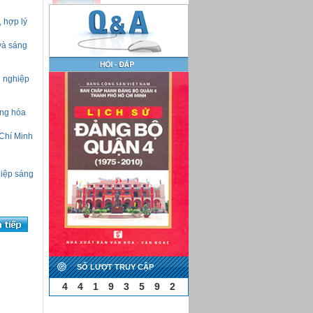
 hợp lý
và sáng
i nghiệp
àng hóa
 Chí Minh
hiệp sáng
SỐ LƯỢT TRUY CẬP
4
4
1
9
3
5
9
2