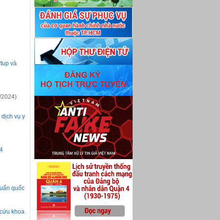
rtup và
/2024)
dịch vụ y
4
chuẩn quốc
 cứu khoa