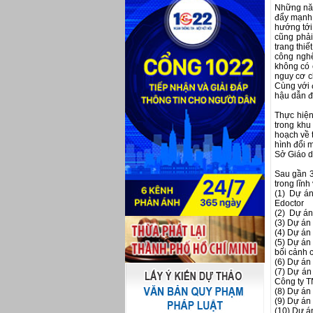
Những năm
đẩy mạnh 
hướng tới
cũng phải
trang thiế
công nghệ
không có 
nguy cơ ch
Cùng với đ
hậu dẫn đế
Thực hiệ
trong khu
hoạch về 
hình đổi m
Sở Giáo d
Sau gần 3
trong lĩnh
(1) Dự án
Edoctor
(2) Dự á
(3) Dự án
(4) Dự án
(5) Dự án
bối cảnh 
(6) Dự án
(7) Dự án
Công ty 
(8) Dự án
(9) Dự án 
(10) Dự án