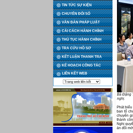
TIN TỨC SỰ KIỆN
CHUYỂN ĐỔI SỐ
VĂN BẢN PHÁP LUẬT
CẢI CÁCH HÀNH CHÍNH
THỦ TỤC HÀNH CHÍNH
TRA CỨU HỒ SƠ
KẾT LUẬN THANH TRA
KẾ HOẠCH CÔNG TÁC
LIÊN KẾT WEB
Bà Đặng T
nghị.
Phát biểu
ban tổ ch
chuyển gi
thành côn
Nghị quyế
án đổi mớ