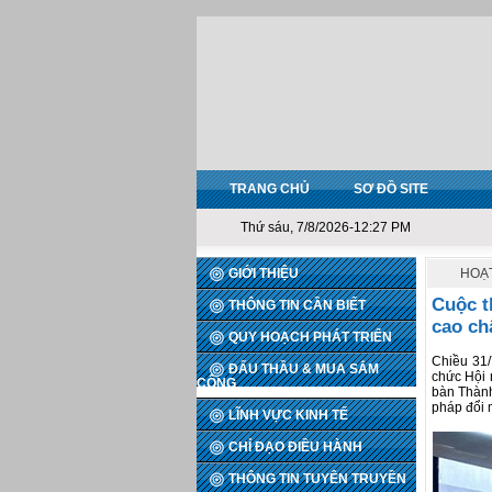
TRANG CHỦ
SƠ ĐỒ SITE
Thứ sáu, 7/8/2026-12:27 PM
GIỚI THIỆU
HOẠ
Cuộc t
THÔNG TIN CẦN BIẾT
cao ch
QUY HOẠCH PHÁT TRIỂN
Chiều 31
ĐẤU THẦU & MUA SẮM
chức Hội 
CÔNG
bàn Thành
pháp đổi 
LĨNH VỰC KINH TẾ
CHỈ ĐẠO ĐIỀU HÀNH
THÔNG TIN TUYÊN TRUYỀN