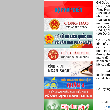
ĐH Quốc t
(11) Dự á
Phúc Hưn
(12) Dự á
nhóm tác
(13) Dự á
mặt, biển
(14) Dự á
(15) Dự 
(16) Dự á
Về phía S
trình bày
các cá nhâ
pháp trong
đơn vị th
mang đến 
khám chữa
hội của đ
Được biết,
tử tích hợ
cận dịch v
Số lượt n
TIN MỚ
36 m