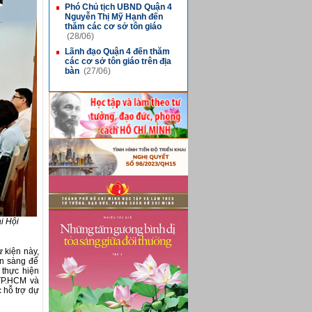
Phó Chủ tịch UBND Quận 4
■
Nguyễn Thị Mỹ Hạnh đến
thăm các cơ sở tôn giáo
(28/06)
Lãnh đạo Quận 4 đến thăm
■
các cơ sở tôn giáo trên địa
bàn
(27/06)
i Hội
 kiện này,
ẵn sàng để
 thực hiện
 TP.HCM và
 hỗ trợ dự