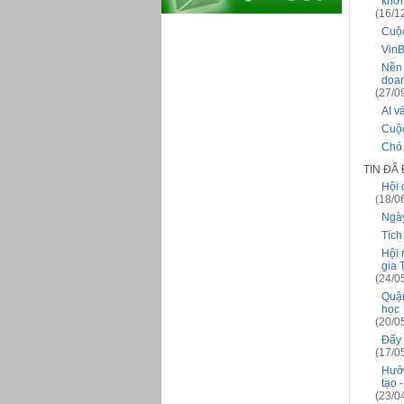
khởi
(16/1
Cuộc
VinB
Nền 
doan
(27/0
AI v
Cuộc
Chó 
TIN ĐÃ
Hội 
(18/0
Ngày
Tích
Hội 
gia 
(24/0
Quận
học
(20/0
Đẩy 
(17/0
Hưởn
tạo 
(23/0