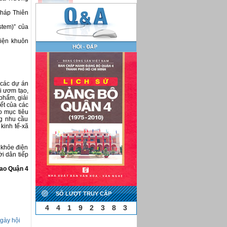
pháp Thiên
stem)” của
diện khuôn
 các dự án
i ươm tạo,
 phẩm, giải
yết của các
o mục tiêu
ng nhu cầu
kinh tế-xã
c khỏe điện
ời dân tiếp
hao Quận 4
SỐ LƯỢT TRUY CẬP
4
4
1
9
2
3
8
3
Ngày hội