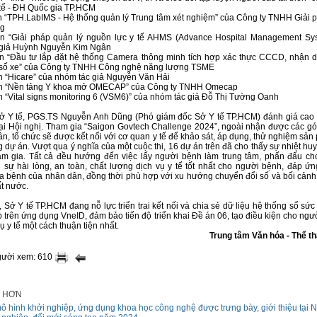
ế - ĐH Quốc gia TP.HCM
n “TPH.LabIMS - Hệ thống quản lý Trung tâm xét nghiệm” của Công ty TNHH Giải 
g
n “Giải pháp quản lý nguồn lực y tế AHMS (Advance Hospital Management Sy
 giả Huỳnh Nguyễn Kim Ngân
n “Đầu tư lắp đặt hệ thống Camera thông minh tích hợp xác thực CCCD, nhận 
 số xe” của Công ty TNHH Công nghệ năng lượng TSME
n “Hicare” của nhóm tác giả Nguyễn Văn Hải
án “Nền tảng Y khoa mở OMECAP” của Công ty TNHH Omecap
n “Vital signs monitoring 6 (VSM6)” của nhóm tác giả Đỗ Thị Tường Oanh
ở Y tế, PGS.TS Nguyễn Anh Dũng (Phó giám đốc Sở Y tế TP.HCM) đánh giá cao
 tại Hội nghị. Tham gia “Saigon Govtech Challenge 2024”, ngoài nhận được các gó
n, tổ chức sẽ được kết nối với cơ quan y tế để khảo sát, áp dụng, thử nghiệm sản
 dự án. Vượt qua ý nghĩa của một cuộc thi, 16 dự án trên đã cho thấy sự nhiệt hu
am gia. Tất cả đều hướng đến việc lấy người bệnh làm trung tâm, phấn đấu ch
sự hài lòng, an toàn, chất lượng dịch vụ y tế tốt nhất cho người bệnh, đáp ứ
 bệnh của nhân dân, đồng thời phù hợp với xu hướng chuyển đổi số và bối cảnh 
ất nước.
 Sở Y tế TP.HCM đang nỗ lực triển trai kết nối và chia sẻ dữ liệu hệ thống sổ sứ
p trên ứng dụng VneID, đảm bảo tiến độ triển khai Đề án 06, tạo điều kiện cho ngư
ụ y tế một cách thuận tiện nhất.
Trung tâm Văn hóa - Thể t
gười xem: 610
I HƠN
ô hình khởi nghiệp, ứng dụng khoa học công nghệ được trưng bày, giới thiệu tại 