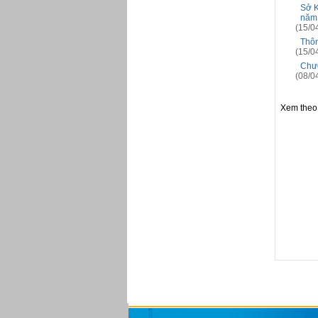
Sở K
năm
(15/0
Thôn
(15/0
Chươ
(08/0
Xem theo