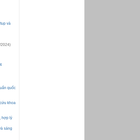
rtup và
/2024)
4
chuẩn quốc
 cứu khoa
 hợp lý
và sáng