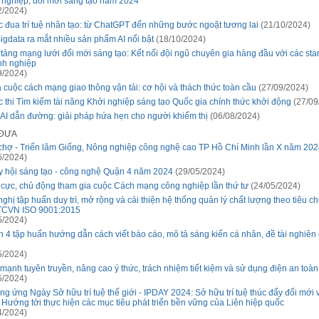
 nghiệp, đổi mới sáng tạo năm 2024
2/2024)
 đua trí tuệ nhân tạo: từ ChatGPT đến những bước ngoặt tương lai
(21/10/2024)
igdata ra mắt nhiều sản phẩm AI nổi bật
(18/10/2024)
tảng mạng lưới đổi mới sáng tạo: Kết nối đội ngũ chuyên gia hàng đầu với các sta
h nghiệp
9/2024)
à cuộc cách mạng giao thông vận tải: cơ hội và thách thức toàn cầu
(27/09/2024)
 thi Tìm kiếm tài năng Khởi nghiệp sáng tạo Quốc gia chính thức khởi động
(27/09
AI dẫn đường: giải pháp hứa hẹn cho người khiếm thị
(06/08/2024)
 ĐƯA
chợ - Triển lãm Giống, Nông nghiệp công nghệ cao TP Hồ Chí Minh lần X năm 202
6/2024)
 hội sáng tạo - công nghệ Quận 4 năm 2024
(29/05/2024)
 cực, chủ động tham gia cuộc Cách mạng công nghiệp lần thứ tư
(24/05/2024)
nghị tập huấn duy trì, mở rộng và cải thiện hệ thống quản lý chất lượng theo tiêu 
TCVN ISO 9001:2015
5/2024)
 4 tập huấn hướng dẫn cách viết báo cáo, mô tả sáng kiến cá nhân, đề tài nghiên
5/2024)
mạnh tuyên truyền, nâng cao ý thức, trách nhiệm tiết kiệm và sử dụng điện an toàn,
5/2024)
g ứng Ngày Sở hữu trí tuệ thế giới - IPDAY 2024: Sở hữu trí tuệ thúc đẩy đổi mới 
- Hướng tới thực hiện các mục tiêu phát triển bền vững của Liên hiệp quốc
4/2024)