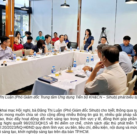
hị Luận (Phó Giám đốc Trung tâm Ứng dụng Tiến bộ KH&CN – Sihub) phát biểu tạ
 khai mạc Hội nghị, bà Đặng Thị Luận (Phó Giám đốc Sihub) cho biết, thông qua sự
ức mong muốn chia sẻ cho cộng đồng nhiều thông tin giá trị, nhiều giải pháp s
ao, thúc đẩy hoạt động đổi mới sáng tạo trong lĩnh vực y tế, đồng thời góp phần
g Nghị quyết 98/2023/QH15 về thí điểm cơ chế, chính sách đặc thù phát triển
t 20/2023/NQ-HĐND quy định lĩnh vực ưu tiên, tiêu chí, điều kiện, nội dung và mức
i sáng tạo, khởi nghiệp sáng tạo trên địa bàn TP.HCM.