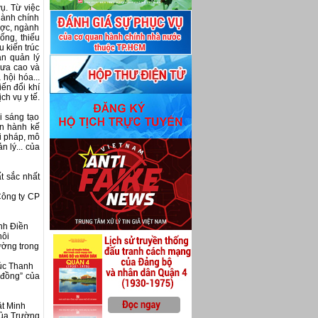
ụ. Từ việc
hành chính
ược, ngành
ống, thiếu
u kiến trúc
an quản lý
hưa cao và
 hội hóa...
iến đổi khí
ch vụ y tế.
 sáng tạo
an hành kế
i pháp, mô
n lý... của
t sắc nhất
Công ty CP
nh Điền
hôi
ường trong
úc Thanh
 đồng” của
ật Minh
 của Trường