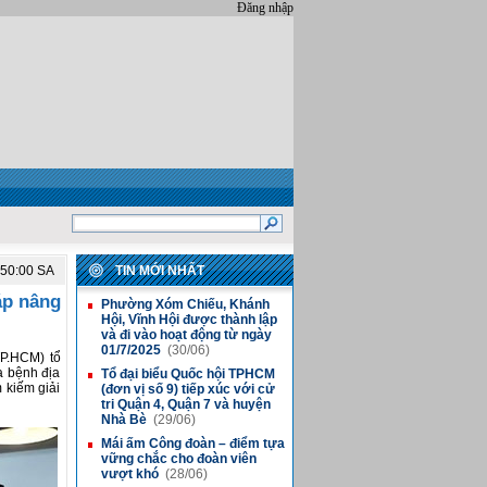
Đăng nhập
:50:00 SA
TIN MỚI NHẤT
áp nâng
Phường Xóm Chiếu, Khánh
■
Hội, Vĩnh Hội được thành lập
và đi vào hoạt động từ ngày
01/7/2025
(30/06)
P.HCM) tổ
a bệnh địa
Tổ đại biểu Quốc hội TPHCM
■
 kiếm giải
(đơn vị số 9) tiếp xúc với cử
tri Quận 4, Quận 7 và huyện
Nhà Bè
(29/06)
Mái ấm Công đoàn – điểm tựa
■
vững chắc cho đoàn viên
vượt khó
(28/06)