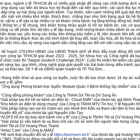
 qua, ngành y tế TP.HCM đã có nhiều giải pháp để nâng cao chất lượng dịch v
ứng dụng các tiến bộ khoa học kỹ thuật đến cải tiến quy trình, cải cách thủ tục 
 đáp ứng sự hài lòng của người bệnh. Tuy nhiên, bên cạnh những kết quả đạt đ
 đối mặt với nhiều khó khăn, thách thức, chẳng hạn như tình trạng quá tải hệ th
t bị, vật tư y tế xảy ra tại nhiều cơ sở khám chữa bệnh; hạ tầng không đồng bộ, thiế
 thông tin y tế chung, khó khăn trong khâu quản lý hồ sơ bệnh án, các cơ qu
công cụ để phân tích dữ liệu y tế tập trung; chất lượng khám chữa bệnh từ xa c
ẩn đoán sai; yếu trong các khâu liên thông bảo hiểm y tế, liên doanh liên kết, xã
ó là những thách thức do mô hình bệnh tật thay đổi, toàn cầu hóa, đô thị hóa và b
n việc nhu cầu, kỳ vọng của người dân cũng tăng cao đối với việc cung cấp các dị
n kế hoạch 2701/KH-UBND của UBND Thành phố về thúc đẩy hoạt động đổi mới
 vực công tại TP.HCM giai đoạn 2022 - 2025, Sở Khoa học và Công nghệ đã b
tổ chức cuộc thi “Saigon Govtech Challenge 2024”. Cuộc thi nhằm tìm kiếm các giả
ới sáng tạo, quy trình, công nghệ giúp giải quyết các bài toán trong điều hành, quả
ục và Đào tạo, Sở Y tế và UBND quận huyện và TP. Thủ Đức…
 tháng triển khai và qua vòng sơ tuyển, cuộc thi đã lựa chọn được 16 dự án xuấ
 vực y tế, gồm:
 “Ứng dụng Phòng khám trực tuyến: Module Quản lí Bệnh không lây nhiễm” của 
n “Cộng đồng phòng khám” của Công ty TNHH SX TM và DV Song Ân
 “Giải pháp lưu trữ hồ sơ bệnh án điện tử - Cloud EMR” của nhóm tác giả Đinh Tha
 “Kho bệnh án điện tử dùng chung” của Công ty TNHH MTV Tin học Y tế Nguyên K
 “Giải pháp nâng cao vai trò chăm sóc sức khoẻ tinh thần và tham vấn tâm lý học đ
chuyển đổi số” của nhóm tác giả Nguyễn Văn Tạo
 “AI.DFS hỗ trợ dự báo dịch bệnh cho y tế” của Công ty TNHH TM và DV Hoàng Ph
 “Giải pháp tư vấn bệnh từ xa theo dõi các chỉ số sinh tồn người dân trong cộng
TNHH TM và DV Hoàng Phúc Thanh
 “Amaz Care” của Công ty AMAZ
“Hệ sinh thái chuyển đổi số y tế
https://benhvien.tech
” của nhóm tác giả Hoàng Nh
 “"IM3- Thiết bị tự động chuyển đổi vị trí và theo dõi tập luyện người sau tai biến”