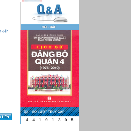
4 đến
SỐ LƯỢT TRUY CẬP
4
4
1
9
1
3
0
5