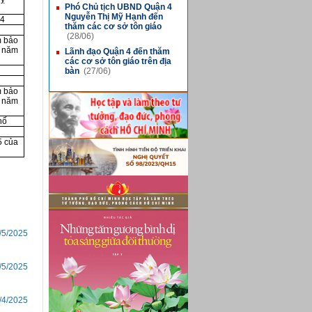
Phó Chủ tịch UBND Quận 4
■
Nguyễn Thị Mỹ Hạnh đến
 4
thăm các cơ sở tôn giáo
(28/06)
m bảo
ỵ năm
Lãnh đạo Quận 4 đến thăm
■
các cơ sở tôn giáo trên địa
bàn
(27/06)
m bảo
ỵ năm
hố
5 của
/5/2025
/5/2025
/4/2025