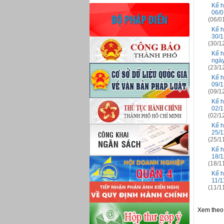
Kế h
06/0
(06/0
Kế h
30/1
(30/1
Kế h
ngày
(23/1
Kế h
09/1
(09/1
Kế h
02/1
(02/1
Kế h
25/1
(25/1
Kế h
18/1
(18/1
Kế h
11/1
(11/1
Xem theo