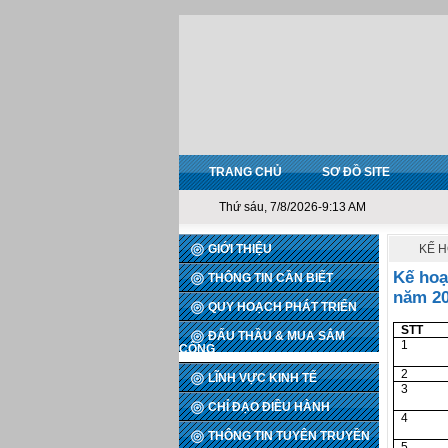
TRANG CHỦ
SƠ ĐỒ SITE
Thứ sáu, 7/8/2026-9:13 AM
GIỚI THIỆU
KẾ H
Kế hoạ
THÔNG TIN CẦN BIẾT
năm 20
QUY HOẠCH PHÁT TRIỂN
STT
ĐẤU THẦU & MUA SẮM
1
CÔNG
2
LĨNH VỰC KINH TẾ
3
CHỈ ĐẠO ĐIỀU HÀNH
4
THÔNG TIN TUYÊN TRUYỀN
5