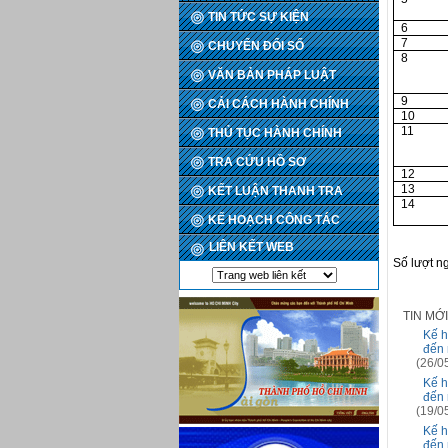
TIN TỨC SỰ KIỆN
6
7
CHUYỂN ĐỔI SỐ
8
VĂN BẢN PHÁP LUẬT
9
CẢI CÁCH HÀNH CHÍNH
10
11
THỦ TỤC HÀNH CHÍNH
TRA CỨU HỒ SƠ
12
13
KẾT LUẬN THANH TRA
14
KẾ HOẠCH CÔNG TÁC
LIÊN KẾT WEB
Số lượt n
TIN MỚ
Kế h
đến 
(26/0
Kế h
đến 
(19/0
Kế h
đến 