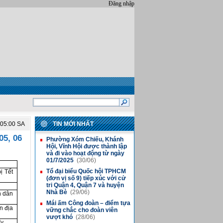
Đăng nhập
:05:00 SA
TIN MỚI NHẤT
05, 06
Phường Xóm Chiếu, Khánh
■
Hội, Vĩnh Hội được thành lập
và đi vào hoạt động từ ngày
01/7/2025
(30/06)
Tổ đại biểu Quốc hội TPHCM
ị Tết
■
(đơn vị số 9) tiếp xúc với cử
tri Quận 4, Quận 7 và huyện
Nhà Bè
(29/06)
n dân
Mái ấm Công đoàn – điểm tựa
■
n địa
vững chắc cho đoàn viên
vượt khó
(28/06)
Tỵ