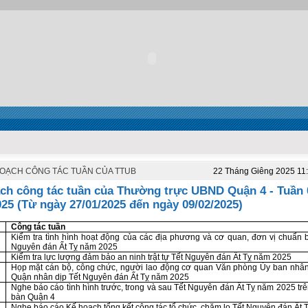
OẠCH CÔNG TÁC TUẦN CỦA TTUB
22 Tháng Giêng 2025 11
ch công tác tuần của Thường trực UBND Quận 4 - Tuần 
25 (Từ ngày 27/01/2025 đến ngày 09/02/2025)
Công tác tuần
Kiểm tra tình hình hoạt động của các địa phương và cơ quan, đơn vị chuẩn b
Nguyên đán Ất Tỵ năm 2025
Kiểm tra lực lượng đảm bảo an ninh trật tự Tết Nguyên đán Ất Tỵ năm 2025
Họp mặt cán bộ, công chức, người lao động cơ quan Văn phòng Ủy ban nhâ
Quận nhân dịp Tết Nguyên đán Ất Tỵ năm 2025
Nghe báo cáo tình hình trước, trong và sau Tết Nguyên đán Ất Tỵ năm 2025 trê
bàn Quận 4
Nghe báo cáo Kế hoạch tổng kết công tác tổ chức, chăm lo Tết Nguyên đán Ất 