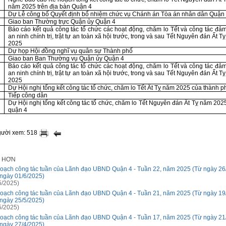
năm 2025 trên địa bàn Quận 4
Dự Lễ công bố Quyết định bổ nhiệm chức vụ Chánh án Tòa án nhân dân Quận
Giao ban Thường trực Quận ủy Quận 4
Báo cáo kết quả công tác tổ chức các hoạt động, chăm lo Tết và công tác đả
an ninh chính trị, trật tự an toàn xã hội trước, trong và sau Tết Nguyên đán Ất T
2025
Dự họp Hội đồng nghĩ vụ quân sự Thành phố
Giao ban Ban Thường vụ Quận ủy Quận 4
Báo cáo kết quả công tác tổ chức các hoạt động, chăm lo Tết và công tác đả
an ninh chính trị, trật tự an toàn xã hội trước, trong và sau Tết Nguyên đán Ất T
2025
Dự Hội nghị tổng kết công tác tổ chức, chăm lo Tết Ất Tỵ năm 2025 của thành p
Tiếp công dân
Dự Hội nghị tổng kết công tác tổ chức, chăm lo Tết Nguyên đán Ất Tỵ năm 202
quận 4
gười xem: 518
I HƠN
oạch công tác tuần của Lãnh đạo UBND Quận 4 - Tuần 22, năm 2025 (Từ ngày 26
ngày 01/6/2025)
5/2025)
oạch công tác tuần của Lãnh đạo UBND Quận 4 - Tuần 21, năm 2025 (Từ ngày 19
ngày 25/5/2025)
5/2025)
oạch công tác tuần của Lãnh đạo UBND Quận 4 - Tuần 17, năm 2025 (Từ ngày 21
ngày 27/4/2025)