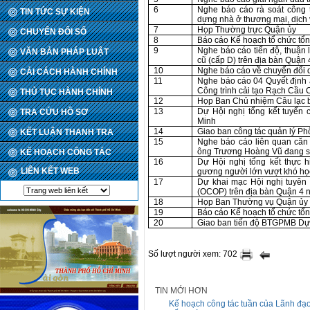
6
Nghe báo cáo rà soát công 
TIN TỨC SỰ KIỆN
dựng nhà ở thương mại, dịch 
7
Họp Thường trực Quận ủy
CHUYỂN ĐỔI SỐ
8
Báo cáo Kế hoạch tổ chức tổn
9
Nghe báo cáo tiến độ, thuận 
VĂN BẢN PHÁP LUẬT
cũ (cấp D) trên địa bàn Quận 
10
Nghe báo cáo về chuyển đổi d
CẢI CÁCH HÀNH CHÍNH
11
Nghe báo cáo 04 Quyết định 
Công trình cải tạo Rạch Cầu
THỦ TỤC HÀNH CHÍNH
12
Họp Ban Chủ nhiệm Câu lạc b
13
Dự Hội nghị tổng kết tuyển
TRA CỨU HỒ SƠ
Minh
14
Giao ban công tác quản lý P
KẾT LUẬN THANH TRA
15
Nghe báo cáo liên quan căn
ông Trương Hoàng Vũ đang s
KẾ HOẠCH CÔNG TÁC
16
Dự Hội nghị tổng kết thực h
LIÊN KẾT WEB
gương người lớn vượt khó học 
17
Dự khai mạc Hội nghị tuyên
(OCOP) trên địa bàn Quận 4
18
Họp Ban Thường vụ Quận ủy
19
Báo cáo Kế hoạch tổ chức tổn
20
Giao ban tiến độ BTGPMB Dự
Số lượt người xem: 702
TIN MỚI HƠN
Kế hoạch công tác tuần của Lãnh đạ