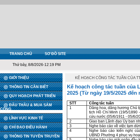
TRANG CHỦ
SƠ ĐỒ SITE
Thứ bảy, 8/8/2026-12:19 PM
GIỚI THIỆU
KẾ HOẠCH CÔNG TÁC TUẦN CỦA T
Kế hoạch công tác tuần của 
THÔNG TIN CẦN BIẾT
2025 (Từ ngày 19/5/2025 đến 
QUY HOẠCH PHÁT TRIỂN
STT
Công tác tuần
ĐẤU THẦU & MUA SẮM
1
Dâng hoa, dâng hương Chủ t
CÔNG
tịch Hồ Chí Minh (19/5/1890 
cứu nước (05/6/1911 - 05/6/2
LĨNH VỰC KINH TẾ
2
Giao ban Lãnh đạo Ủy ban n
3
Nghe báo cáo về việc tạm dừ
CHỈ ĐẠO ĐIỀU HÀNH
4
Nghe báo cáo kiến nghị c
UBND Phường 4 phục vụ hoạt
THÔNG TIN TUYÊN TRUYỀN
5
Nghe báo cáo giải ngân đầu 