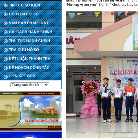
nhau trải nghiệm” với Hội thi vẽ tranh “Vì 
“Hương vị em yêu”; hội thi “Khéo tay hay l
TIN TỨC SỰ KIỆN
CHUYỂN ĐỔI SỐ
VĂN BẢN PHÁP LUẬT
CẢI CÁCH HÀNH CHÍNH
THỦ TỤC HÀNH CHÍNH
TRA CỨU HỒ SƠ
KẾT LUẬN THANH TRA
KẾ HOẠCH CÔNG TÁC
LIÊN KẾT WEB