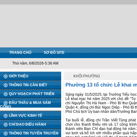
TRANG CHỦ
SƠ ĐỒ SITE
Thứ năm, 6/8/2026-5:36 AM
GIỚI THIỆU
KHỐI PHƯỜNG
Phường 13 tổ chức Lễ khai 
THÔNG TIN CẦN BIẾT
QUY HOẠCH PHÁT TRIỂN
Sáng ngày 31/5/2025, tại Trường Tiểu họ
Lễ khai mạc hè năm 2025 với chủ đề “Tự 
ĐẤU THẦU & MUA SẮM
chí Nguyễn Thị Hà Nam - Phó Bí thư Quậ
CÔNG
Quận 4; đồng chí Bùi Ngọc Diệp - Phó Bí 
Phó Chủ tịch Ủy ban nhân dân/Trưởng Ban
LĨNH VỰC KINH TẾ
Tại buổi lễ, đồng chí Trần Viết Tùng phát
CHỈ ĐẠO ĐIỀU HÀNH
chơi cho thanh thiếu nhi và 17 công trình
thành viên Ban Chỉ đạo hạt động hè năm 
vui tươi và bổ ích với nhiều phần quà hấp
THÔNG TIN TUYÊN TRUYỀN