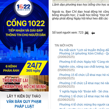
Lãnh đạo phường trao học bổng cho học s
Ngoài ra, Ban Chỉ đạo hoạt động hè cũn
bổng khuyến học; 2 suất học bổng “Học kh
ghép phát động Ngày hội khui heo đất các 
Số lượt người xem: 723
TIN MỚI HƠN
Ra mắt sách “Lịch sử truyền thống 
Phường 14 (phường Xóm Chiếu) - Quậ
(20/06/2025)
Phường 8 tổ chức Ngày hội “Cùng nh
Nghiên cứu, nâng cao chất lượng, tạ
(05/06/2025)
Phường 15 tổ chức Lễ khai mạc hè nă
(02/06/2025)
Phường 2 tổ chức Lễ khai mạc hè năm
(02/06/2025)
Ý nghĩa Ngày hội “Đoàn kết - Sẻ chi
Phường 1 tổ chức Lễ khai mạc hè năm
(02/06/2025)
Phường 4 tổ chức mừng thọ người ca