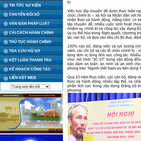
trị.
TIN TỨC SỰ KIỆN
Việc học tập chuyên đề được thực hiện ng
CHUYỂN ĐỔI SỐ
chức chính trị – xã hội và Nhân dân với hì
nhận thức và hành động. Hằng năm, có t
VĂN BẢN PHÁP LUẬT
tập chuyên đề; nhiều cuộc sinh hoạt chu
nhiệm vụ chính trị và công tác xây dựng Đ
CẢI CÁCH HÀNH CHÍNH
ủy cụ thể hóa trong Nghị quyết, chương trì
tác cán bộ, và đưa vào tiêu chí thi đua, đán
THỦ TỤC HÀNH CHÍNH
100% cán bộ, đảng viên và lực lượng nò
năm, các chi bộ và các tổ chức chính trị 
TRA CỨU HỒ SƠ
từng đơn vị, từng lĩnh vực công tác. Nhiề
như: mô hình “3C-5T” trong vận động đồng
KẾT LUẬN THANH TRA
bảo đảm an toàn, an ninh và an sinh cho
phong trào “Người Việt Nam ưu tiên dùng h
KẾ HOẠCH CÔNG TÁC
Qua 10 năm thực hiện, các cán bộ, đảng v
LIÊN KẾT WEB
thức và hành động; nhiều tập thể, cá nh
phần tích cực trong xây dựng Đảng bộ tro
phương.