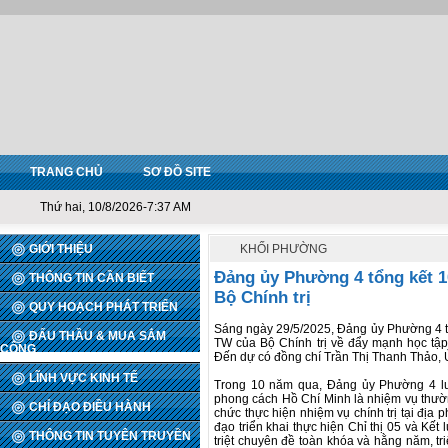
TRANG CHỦ
SƠ ĐỒ SITE
Thứ hai, 10/8/2026-7:37 AM
GIỚI THIỆU
KHỐI PHƯỜNG
Đảng ủy Phường 4 tổng kết 1
THÔNG TIN CẦN BIẾT
Bộ Chính trị
QUY HOẠCH PHÁT TRIỂN
Sáng ngày 29/5/2025, Đảng ủy Phường 4 tổ 
ĐẤU THẦU & MUA SẮM
TW của Bộ Chính trị về đẩy mạnh học tập
CÔNG
Đến dự có đồng chí Trần Thị Thanh Thảo,
LĨNH VỰC KINH TẾ
Trong 10 năm qua, Đảng ủy Phường 4 luô
phong cách Hồ Chí Minh là nhiệm vụ thường
CHỈ ĐẠO ĐIỀU HÀNH
chức thực hiện nhiệm vụ chính trị tại địa
đạo triển khai thực hiện Chỉ thị 05 và Kết 
THÔNG TIN TUYÊN TRUYỀN
triệt chuyên đề toàn khóa và hằng năm, tr