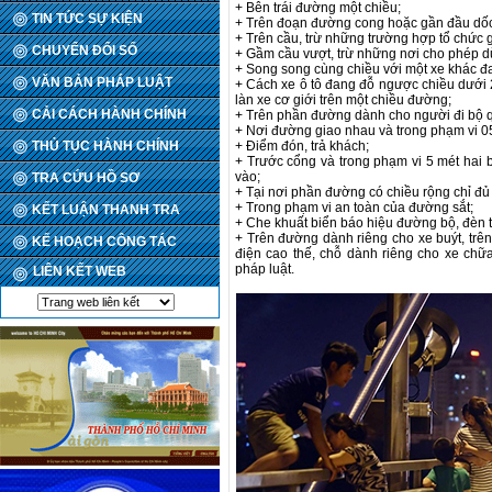
+ Bên trái đường một chiều;
TIN TỨC SỰ KIỆN
+ Trên đoạn đường cong hoặc gần đầu dốc 
+ Trên cầu, trừ những trường hợp tổ chức 
CHUYỂN ĐỔI SỐ
+ Gầm cầu vượt, trừ những nơi cho phép d
+ Song song cùng chiều với một xe khác đ
VĂN BẢN PHÁP LUẬT
+ Cách xe ô tô đang đỗ ngược chiều dưới 
làn xe cơ giới trên một chiều đường;
CẢI CÁCH HÀNH CHÍNH
+ Trên phần đường dành cho người đi bộ 
+ Nơi đường giao nhau và trong phạm vi 0
THỦ TỤC HÀNH CHÍNH
+ Điểm đón, trả khách;
+ Trước cổng và trong phạm vi 5 mét hai b
vào;
TRA CỨU HỒ SƠ
+ Tại nơi phần đường có chiều rộng chỉ đủ 
+ Trong phạm vi an toàn của đường sắt;
KẾT LUẬN THANH TRA
+ Che khuất biển báo hiệu đường bộ, đèn t
+ Trên đường dành riêng cho xe buýt, trê
KẾ HOẠCH CÔNG TÁC
điện cao thế, chỗ dành riêng cho xe chữa
pháp luật.
LIÊN KẾT WEB