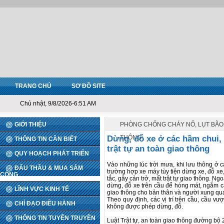
TRANG CHỦ
SƠ ĐỒ SITE
Chủ nhật, 9/8/2026-6:51 AM
GIỚI THIỆU
PHÒNG CHỐNG CHÁY NỔ, LỤT BÃO,
Dừng, đỗ xe ở các hầm chui, 
THÔNG
THÔNG TIN CẦN BIẾT
trật tự an toàn giao thông
QUY HOẠCH PHÁT TRIỂN
Vào những lúc trời mưa, khi lưu thông ở c
ĐẤU THẦU & MUA SẮM
trường hợp xe máy tùy tiện dừng xe, đỗ xe
CÔNG
tắc, gây cản trở, mất trật tự giao thông. N
dừng, đỗ xe trên cầu để hóng mát, ngắm c
LĨNH VỰC KINH TẾ
giao thông cho bản thân và người xung qu
Theo quy định, các vị trí trên cầu, cầu vư
CHỈ ĐẠO ĐIỀU HÀNH
không được phép dừng, đỗ.
THÔNG TIN TUYÊN TRUYỀN
Luật Trật tự, an toàn giao thông đường bộ 