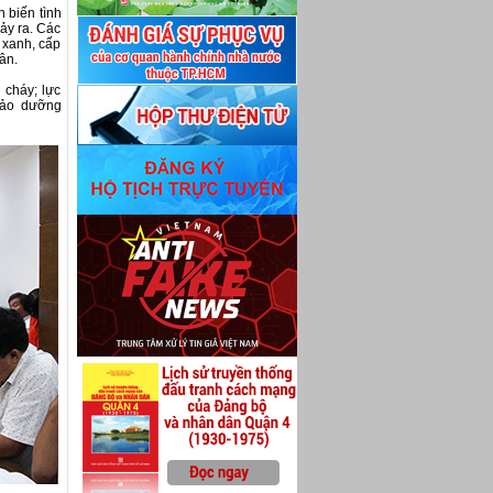
 biến tình
xảy ra. Các
y xanh, cấp
ân.
 cháy; lực
bảo dưỡng