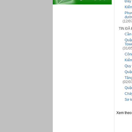
Đẩy 
Kiểm
Phườ
đườ
(12/0
TIN ĐÃ
Cần 
Quận
Tow
(31/0
Công
Kiểm
Quy 
Quận
Tăng
(02/0
Quận
Cháy
Sơ k
Xem theo