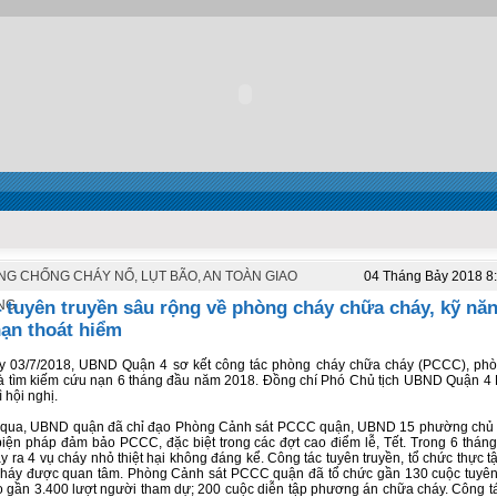
G CHỐNG CHÁY NỔ, LỤT BÃO, AN TOÀN GIAO
04 Tháng Bảy 2018 8
 tuyên truyền sâu rộng về phòng cháy chữa cháy, kỹ nă
NG
nạn thoát hiểm
y 03/7/2018, UBND Quận 4 sơ kết công tác phòng cháy chữa cháy (PCCC), phò
 và tìm kiếm cứu nạn 6 tháng đầu năm 2018. Đồng chí Phó Chủ tịch UBND Quận 
ì hội nghị.
n qua, UBND quận đã chỉ đạo Phòng Cảnh sát PCCC quận, UBND 15 phường chủ 
biện pháp đảm bảo PCCC, đặc biệt trong các đợt cao điểm lễ, Tết. Trong 6 thán
y ra 4 vụ cháy nhỏ thiệt hại không đáng kể. Công tác tuyên truyền, tổ chức thực 
háy được quan tâm. Phòng Cảnh sát PCCC quận đã tổ chức gần 130 cuộc tuyên
gần 3.400 lượt người tham dự; 200 cuộc diễn tập phương án chữa cháy. Công tá