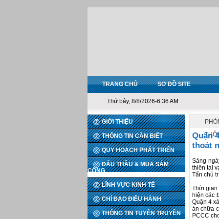
TRANG CHỦ
SƠ ĐỒ SITE
Thứ bảy, 8/8/2026-6:36 AM
GIỚI THIỆU
PHÒN
Quận 4
THÔ
THÔNG TIN CẦN BIẾT
thoát 
QUY HOẠCH PHÁT TRIỂN
Sáng ngà
ĐẤU THẦU & MUA SẮM
thiên tai
CÔNG
Tấn chủ tr
LĨNH VỰC KINH TẾ
Thời gia
hiện các 
CHỈ ĐẠO ĐIỀU HÀNH
Quận 4 xả
án chữa c
THÔNG TIN TUYÊN TRUYỀN
PCCC cho 