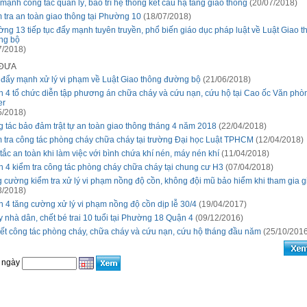
mạnh công tác quản lý, bảo trì hệ thống kết cấu hạ tầng giao thông
(20/07/2018)
 tra an toàn giao thông tại Phường 10
(18/07/2018)
ng 13 tiếp tục đẩy mạnh tuyên truyền, phổ biến giáo dục pháp luật về Luật Giao t
ng bộ
7/2018)
 ĐƯA
đẩy mạnh xử lý vi phạm về Luật Giao thông đường bộ
(21/06/2018)
 4 tổ chức diễn tập phương án chữa cháy và cứu nạn, cứu hộ tại Cao ốc Văn ph
er
5/2018)
 tác bảo đảm trật tự an toàn giao thông tháng 4 năm 2018
(22/04/2018)
 tra công tác phòng cháy chữa cháy tại trường Đại học Luật TPHCM
(12/04/2018)
tắc an toàn khi làm việc với bình chứa khí nén, máy nén khí
(11/04/2018)
 4 kiểm tra công tác phòng cháy chữa cháy tại chung cư H3
(07/04/2018)
 cường kiểm tra xử lý vi phạm nồng độ cồn, không đội mũ bảo hiểm khi tham gia g
3/2018)
 4 tăng cường xử lý vi phạm nồng độ cồn dịp lễ 30/4
(19/04/2017)
 nhà dân, chết bé trai 10 tuổi tại Phường 18 Quận 4
(09/12/2016)
ết công tác phòng cháy, chữa cháy và cứu nạn, cứu hộ tháng đầu năm
(25/10/2016
 ngày