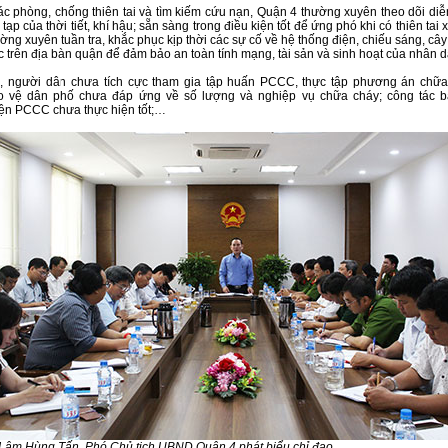
ác phòng, chống thiên tai và tìm kiếm cứu nạn, Quận 4 thường xuyên theo dõi diễn
tạp của thời tiết, khí hậu; sẵn sàng trong điều kiện tốt để ứng phó khi có thiên tai 
ờng xuyên tuần tra, khắc phục kịp thời các sự cố về hệ thống điện, chiếu sáng, câ
c trên địa bàn quận để đảm bảo an toàn tính mạng, tài sản và sinh hoạt của nhân d
, người dân chưa tích cực tham gia tập huấn PCCC, thực tập phương án chữa
o vệ dân phố chưa đáp ứng về số lượng và nghiệp vụ chữa cháy; công tác 
ện PCCC chưa thực hiện tốt;…
Lâm Hùng Tấn, Phó Chủ tịch UBND Quận 4 phát biểu chỉ đạo.