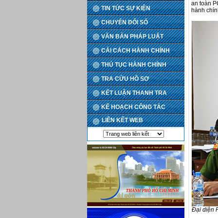
an toàn P
TIN TỨC SỰ KIỆN
hành chính
CHUYỂN ĐỔI SỐ
VĂN BẢN PHÁP LUẬT
CẢI CÁCH HÀNH CHÍNH
THỦ TỤC HÀNH CHÍNH
TRA CỨU HỒ SƠ
KẾT LUẬN THANH TRA
KẾ HOẠCH CÔNG TÁC
LIÊN KẾT WEB
Đại diện