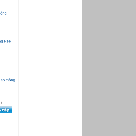
hông
òng Ree
iao thông
)