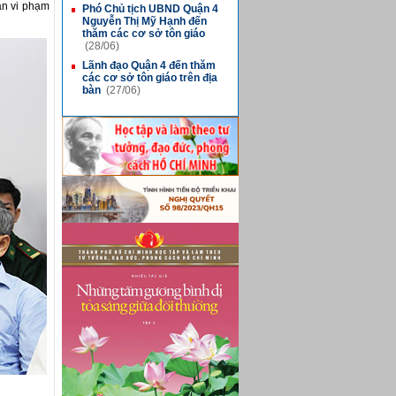
ản vi phạm
Phó Chủ tịch UBND Quận 4
■
Nguyễn Thị Mỹ Hạnh đến
thăm các cơ sở tôn giáo
(28/06)
Lãnh đạo Quận 4 đến thăm
■
các cơ sở tôn giáo trên địa
bàn
(27/06)