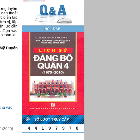
ường tuyên
 nạn thoát
c diễn tập
ơn vị; tập
ện lực cần
p điện vào
n toàn khi
Mỹ Duyên
g
khu vực
SỐ LƯỢT TRUY CẬP
4
4
1
9
7
9
7
8
1/2020)