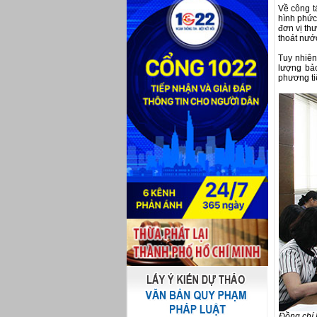
Về công t
hình phức 
đơn vị thư
thoát nướ
Tuy nhiên
lượng bả
phương ti
Đồng chí 