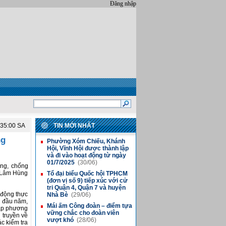
Đăng nhập
:35:00 SA
TIN MỚI NHẤT
ng
Phường Xóm Chiếu, Khánh
■
Hội, Vĩnh Hội được thành lập
và đi vào hoạt động từ ngày
01/7/2025
(30/06)
ng, chống
4 Lâm Hùng
Tổ đại biểu Quốc hội TPHCM
■
(đơn vị số 9) tiếp xúc với cử
tri Quận 4, Quận 7 và huyện
động thực
Nhà Bè
(29/06)
g đầu năm,
Mái ấm Công đoàn – điểm tựa
■
tập phương
vững chắc cho đoàn viên
 truyền về
vượt khó
(28/06)
c kiểm tra