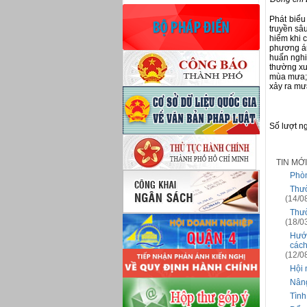
Phát biểu
truyền sâ
hiểm khi 
phương án
huấn nghi
thường xu
mùa mưa; 
xảy ra mưa
Số lượt n
TIN MỚ
Phòn
Thườ
(14/0
Thườ
(18/0
Hướn
cách
(12/0
Hội 
Nâng
Tình