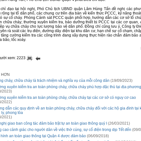
 chỉ đạo tại hội nghị, Phó Chủ tịch UBND quận Lâm Hùng Tấn đề nghị các ph
u rộng tại tổ dân phố, các chung cư trên địa bàn về kiến thức PCCC, kỹ năng thoát
có sự cố cháy. Phòng Cảnh sát PCCC quận phối hợp, hướng dẫn các cơ sở tổ chứ
 chữa cháy; thường xuyên kiểm tra, bảo dưỡng thiết bị PCCC tại các cơ quan, đ
ệp vụ chữa cháy cho lực lượng bảo vệ dân phố. Đồng chí cũng lưu ý, Công ty Đi
yên rà soát các trụ điện, đường dây điện tại khu dân cư, hạn chế sự cố chạm, chậ
tăng cường kiểm tra các công trình đang xây dựng thực hiện rào chắn đảm bảo a
 bão, lốc xoáy.
gười xem: 2223
I HƠN
g cháy, chữa cháy là trách nhiệm và nghĩa vụ của mỗi công dân
(19/09/2023)
ng xuyên kiểm tra an toàn phòng cháy, chữa cháy phù hợp đặc thù tại địa phươn
8/2023)
ng xuyên kiểm tra an toàn phòng cháy, chữa cháy tại các cơ sở có nguy cơ cao
3/2022)
g dẫn các quy định về an toàn phòng cháy, chữa cháy đối với các hộ gia đình tại 
 ly, phong tỏa
8/2021)
nghị giao ban công tác đảm bảo trật tự an toàn giao thông quý I
(26/03/2021)
 cao cảnh giác cho người dân về việc thờ cúng, sự cố điện trong dịp Tết đến
(09/0
 hình an toàn giao thông tại Quận 4 được đảm bảo
(06/09/2018)