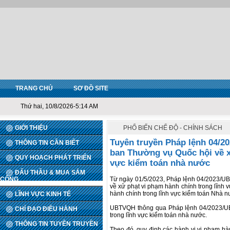
TRANG CHỦ
SƠ ĐỒ SITE
Thứ hai, 10/8/2026-5:14 AM
GIỚI THIỆU
PHỔ BIẾN CHẾ ĐỘ - CHÍNH SÁCH
Tuyên truyền Pháp lệnh 04/2
THÔNG TIN CẦN BIẾT
ban Thường vụ Quốc hội về x
QUY HOẠCH PHÁT TRIỂN
vực kiểm toán nhà nước
ĐẤU THẦU & MUA SẮM
CÔNG
Từ ngày 01/5/2023, Pháp lệnh 04/2023/U
về xử phạt vi phạm hành chính trong lĩnh 
hành chính trong lĩnh vực kiểm toán Nhà 
LĨNH VỰC KINH TẾ
UBTVQH thông qua Pháp lệnh 04/2023/UB
CHỈ ĐẠO ĐIỀU HÀNH
trong lĩnh vực kiểm toán nhà nước.
THÔNG TIN TUYÊN TRUYỀN
Theo đó, quy định các hành vi vi phạm hàn