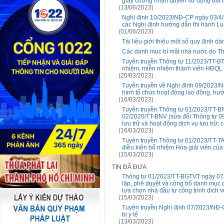
giấy chứng nhận quyền sử dụng đất 
(13/06/2023)
Nghị định 10/2023/NĐ-CP ngày 03/4/
các Nghị định hướng dẫn thi hành Lu
(01/06/2023)
Tài liệu giới thiệu một số quy định d
Các danh mục bí mật nhà nước do T
Tuyên truyền Thông tư 11/2023/TT-BT
nhiệm, miễn nhiệm thành viên HĐQL tr
(20/03/2023)
Tuyên truyền về Nghị định 09/2023/
hình tổ chức hoạt động lao động, hư
(16/03/2023)
Tuyên truyền Thông tư 01/2023/TT-B
02/2020/TT-BNV (sửa đổi Thông tư 0
lưu trữ và hoạt động dịch vụ lưu trữ; 
(16/03/2023)
Tuyên truyền Thông tư 01/2023/TT-T
điều kiện bổ nhiệm Hòa giải viên của 
(15/03/2023)
TIN ĐÃ ĐƯA
Thông tư 01/2023/TT-BGTVT ngày 07/
lập, phê duyệt và công bố danh mục 
lựa chọn nhà đầu tư công trình dịch
(15/03/2023)
Tuyên truyền Nghị định 07/2023/NĐ-C
bị y tế
(13/03/2023)