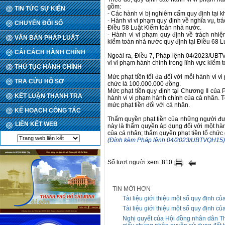
gồm:
TIN TỨC SỰ KIỆN
- Các hành vi bị nghiêm cấm quy định tại 
- Hành vi vi phạm quy định về nghĩa vụ, tr
CHUYỂN ĐỔI SỐ
Điều 58 Luật Kiểm toán nhà nước.
- Hành vi vi phạm quy định về trách nhi
VĂN BẢN PHÁP LUẬT
kiểm toán nhà nước quy định tại Điều 68 L
CẢI CÁCH HÀNH CHÍNH
Ngoài ra, Điều 7, Pháp lệnh 04/2023/UBTV
vi vi phạm hành chính trong lĩnh vực kiểm
THỦ TỤC HÀNH CHÍNH
Mức phạt tiền tối đa đối với mỗi hành vi 
TRA CỨU HỒ SƠ
chức là 100.000.000 đồng.
Mức phạt tiền quy định tại Chương II củ
KẾT LUẬN THANH TRA
hành vi vi phạm hành chính của cá nhân. T
mức phạt tiền đối với cá nhân.
KẾ HOẠCH CÔNG TÁC
Thẩm quyền phạt tiền của những người đ
LIÊN KẾT WEB
này là thẩm quyền áp dụng đối với một hàn
của cá nhân; thẩm quyền phạt tiền tổ chức 
(Đính kèm Pháp lệnh 04/2023/UBTVQH15)
Số lượt người xem: 810
TIN MỚI HƠN
Tài liệu giới thiệu một số quy định c
Tài liệu giới thiệu một số quy định c
Nghị quyết của Hội đồng nhân dân T