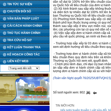
dân số đạt từ 100% trở lên tiêu chuẩn 
TIN TỨC SỰ KIỆN
vụ Quốc hội về tiêu chuẩn của đơn vị hành 
(2) Xã hình thành sau sắp xếp không thuộ
CHUYỂN ĐỔI SỐ
và diện tích tự nhiên đạt từ 100% trở 
ban Thường vụ Quốc hội về tiêu chuẩn của 
VĂN BẢN PHÁP LUẬT
(3) Phường hình thành sau sắp xếp có diện 
thành phố trực thuộc trung ương có quy mô
CẢI CÁCH HÀNH CHÍNH
thành sau sắp xếp ở khu vực miền núi, vùn
lên; các phường còn lại có quy mô dân số đ
THỦ TỤC HÀNH CHÍNH
(4) Việc sắp xếp đơn vị hành chính cấp xã
yêu cầu về quốc phòng, an ninh và theo đ
TRA CỨU HỒ SƠ
- Trường hợp sắp xếp từ 03 đơn vị hành chi
xem xét định hướng về tiêu chuẩn theo quy
KẾT LUẬN THANH TRA
- Trường hợp đơn vị hành chính cấp xã hìn
KẾ HOẠCH CÔNG TÁC
tiêu chuẩn theo quy định nêu trên và khôn
Thường vụ Quốc hội xem xét, quyết định.
LIÊN KẾT WEB
- Chính phủ lãnh đạo, chỉ đạo Ủy ban nhân
án sắp xếp đơn vị hành chính cấp xã tr
lượng đơn vị hành chính cấp xã so với hiện
(Toàn văn Nghị quyết 76/2025/UBTVQH15
Số lượt người xem: 802
TIN MỚI HƠN
Hội nghị tuyên truyền Luật sửa đổi,