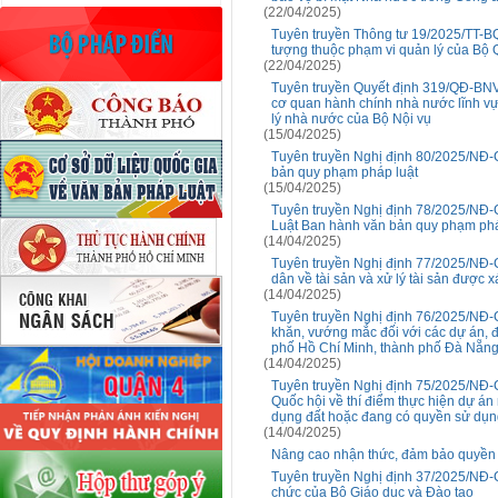
(22/04/2025)
Tuyên truyền Thông tư 19/2025/TT-BQ
tượng thuộc phạm vi quản lý của Bộ 
(22/04/2025)
Tuyên truyền Quyết định 319/QĐ-BNV 
cơ quan hành chính nhà nước lĩnh v
lý nhà nước của Bộ Nội vụ
(15/04/2025)
Tuyên truyền Nghị định 80/2025/NĐ-C
bản quy phạm pháp luật
(15/04/2025)
Tuyên truyền Nghị định 78/2025/NĐ-
Luật Ban hành văn bản quy phạm phá
(14/04/2025)
Tuyên truyền Nghị định 77/2025/NĐ-C
dân về tài sản và xử lý tài sản được
(14/04/2025)
Tuyên truyền Nghị định 76/2025/NĐ-C
khăn, vướng mắc đối với các dự án, đất
phố Hồ Chí Minh, thành phố Đà Nẵng
(14/04/2025)
Tuyên truyền Nghị định 75/2025/NĐ-C
Quốc hội về thí điểm thực hiện dự á
dụng đất hoặc đang có quyền sử dụn
(14/04/2025)
Nâng cao nhận thức, đảm bảo quyền lợ
Tuyên truyền Nghị định 37/2025/NĐ-C
chức của Bộ Giáo dục và Đào tạo