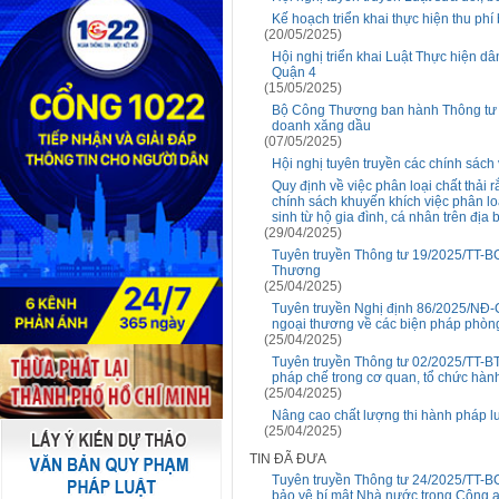
Kế hoạch triển khai thực hiện thu phí
(20/05/2025)
Hội nghị triển khai Luật Thực hiện d
Quận 4
(15/05/2025)
Bộ Công Thương ban hành Thông tư s
doanh xăng dầu
(07/05/2025)
Hội nghị tuyên truyền các chính sách
Quy định về việc phân loại chất thải
chính sách khuyến khích việc phân loại
sinh từ hộ gia đình, cá nhân trên địa
(29/04/2025)
Tuyên truyền Thông tư 19/2025/TT-BCT
Thương
(25/04/2025)
Tuyên truyền Nghị định 86/2025/NĐ-
ngoại thương về các biện pháp phòn
(25/04/2025)
Tuyên truyền Thông tư 02/2025/TT-BTP
pháp chế trong cơ quan, tổ chức hành
(25/04/2025)
Nâng cao chất lượng thi hành pháp lu
(25/04/2025)
TIN ĐÃ ĐƯA
Tuyên truyền Thông tư 24/2025/TT-B
bảo vệ bí mật Nhà nước trong Công 