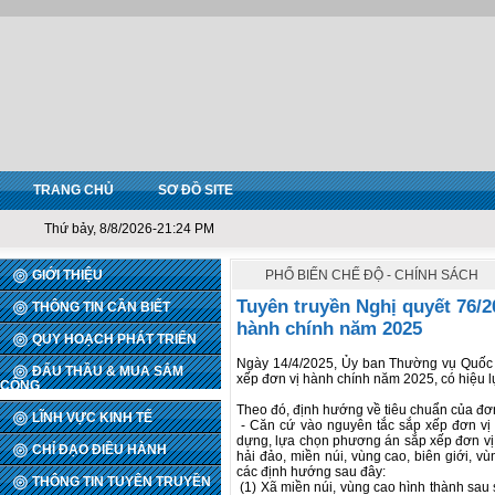
TRANG CHỦ
SƠ ĐỒ SITE
Thứ bảy, 8/8/2026-21:24 PM
GIỚI THIỆU
PHỔ BIẾN CHẾ ĐỘ - CHÍNH SÁCH
Tuyên truyền Nghị quyết 76/
THÔNG TIN CẦN BIẾT
hành chính năm 2025
QUY HOẠCH PHÁT TRIỂN
Ngày 14/4/2025, Ủy ban Thường vụ Quốc 
ĐẤU THẦU & MUA SẮM
xếp đơn vị hành chính năm 2025, có hiệu l
CÔNG
Theo đó, định hướng về tiêu chuẩn của đơn
LĨNH VỰC KINH TẾ
- Căn cứ vào nguyên tắc sắp xếp đơn vị 
dựng, lựa chọn phương án sắp xếp đơn vị 
CHỈ ĐẠO ĐIỀU HÀNH
hải đảo, miền núi, vùng cao, biên giới, 
các định hướng sau đây:
THÔNG TIN TUYÊN TRUYỀN
(1) Xã miền núi, vùng cao hình thành sau sắ