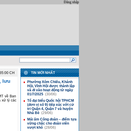
Đăng nhập
:35:00 CH
TIN MỚI NHẤT
, lưu
Phường Xóm Chiếu, Khánh
■
Hội, Vĩnh Hội được thành lập
và đi vào hoạt động từ ngày
01/7/2025
(30/06)
MT về Ban
 xử lý các
Tổ đại biểu Quốc hội TPHCM
■
(đơn vị số 9) tiếp xúc với cử
tri Quận 4, Quận 7 và huyện
Nhà Bè
(29/06)
Mái ấm Công đoàn – điểm tựa
■
vững chắc cho đoàn viên
vượt khó
(28/06)