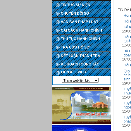
TIN TỨC SỰ KIỆN
TIN ĐÃ
CHUYỂN ĐỔI SỐ
Hội 
Hội 
VĂN BẢN PHÁP LUẬT
Kế h
CẢI CÁCH HÀNH CHÍNH
(20/0
Hội 
THỦ TỤC HÀNH CHÍNH
Quậ
(15/0
TRA CỨU HỒ SƠ
Bộ C
doan
KẾT LUẬN THANH TRA
(07/0
KẾ HOẠCH CÔNG TÁC
Hội 
Quy 
LIÊN KẾT WEB
chín
sinh
(29/0
Tuyê
Thư
(25/0
Tuyê
ngoạ
(25/0
Tuyê
pháp
(25/0