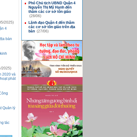
Phó Chủ tịch UBND Quận 4
■
Nguyễn Thị Mỹ Hạnh đến
thăm các cơ sở tôn giáo
(28/06)
05/2025)
Lãnh đạo Quận 4 đến thăm
■
các cơ sở tôn giáo trên địa
ận 4
bàn
(27/06)
địa bàn
kinh
/2025)
ăm 2020 và
 hoạt phát
 Công
t Quản lý
ng tác