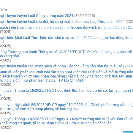
 ĐƯA
nghị tuyên truyền Luật Công chứng năm 2024
(30/05/2025)
nghị tuyên truyền Luật sửa đổi, bổ sung một số điều của Luật Dược năm 2024
(23/
oạch triển khai thực hiện thu phí bảo vệ môi trường đối với khí thải trên địa bàn Qu
5/2025)
nghị triển khai Luật Thực hiện dân chủ ở cơ sở năm 2022 cho người lao động trên 
n 4
5/2025)
ông Thương ban hành Thông tư số 18/2025/TT-BCT sửa đổi, bổ sung quy định về 
h xăng dầu
5/2025)
nghị tuyên truyền các chính sách và pháp luật cho đồng bào dân tộc thiểu số
(29/04
định về việc phân loại chất thải rắn sinh hoạt khác của Luật Bảo vệ môi trường n
h sách khuyến khích việc phân loại riêng chất thải nguy hại trong chất thải rắn sinh
 từ hộ gia đình, cá nhân trên địa bàn TP. Hồ Chí Minh
4/2025)
n truyền Thông tư 19/2025/TT-BCT quy định thời hạn lưu trữ hồ sơ, tài liệu ngành
ơng
4/2025)
n truyền Nghị định 86/2025/NĐ-CP ngày 11/4/2025 của Chính phủ hướng dẫn Luậ
i thương về các biện pháp phòng vệ thương mại
4/2025)
n truyền Thông tư 02/2025/TT-BTP ngày 31/3/2025 hướng dẫn vị trí việc làm về cô
 chế trong cơ quan, tổ chức hành chính và đơn vị sự nghiệp công lập
4/2025)