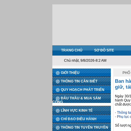
TRANG CHỦ
SƠ ĐỒ SITE
Chủ nhật, 9/8/2026-8:2 AM
GIỚI THIỆU
PHỔ 
Ban hà
THÔNG TIN CẦN BIẾT
giữ, t
QUY HOẠCH PHÁT TRIỂN
Ngày 30/
ĐẤU THẦU & MUA SẮM
hành Quy 
CÔNG
chất được
LĨNH VỰC KINH TẾ
- Thông t
- Phụ lục
CHỈ ĐẠO ĐIỀU HÀNH
Số lượt n
THÔNG TIN TUYÊN TRUYỀN