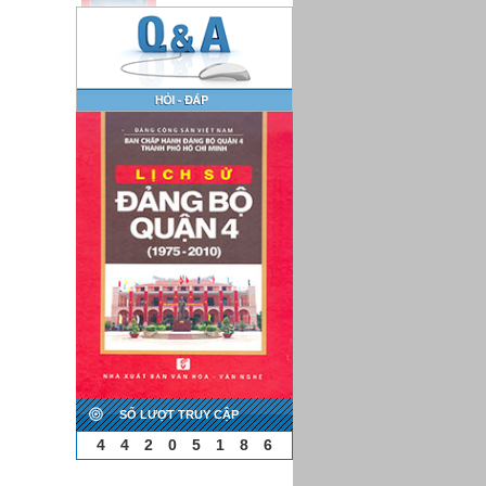
SỐ LƯỢT TRUY CẬP
4
4
2
0
5
1
8
6