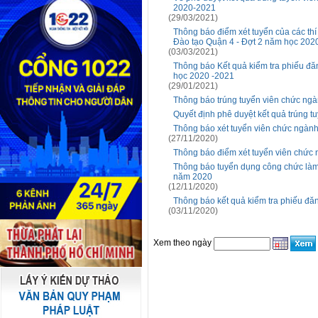
2020-2021
(29/03/2021)
Thông báo điểm xét tuyển của các thí
Đào tạo Quận 4 - Đợt 2 năm học 202
(03/03/2021)
Thông báo Kết quả kiểm tra phiếu đă
học 2020 -2021
(29/01/2021)
Thông báo trúng tuyển viên chức ng
Quyết định phê duyệt kết quả trúng 
Thông báo xét tuyển viên chức ngàn
(27/11/2020)
Thông báo điểm xét tuyển viên chức
Thông báo tuyển dụng công chức làm
năm 2020
(12/11/2020)
Thông báo kết quả kiểm tra phiếu đă
(03/11/2020)
Xem theo ngày