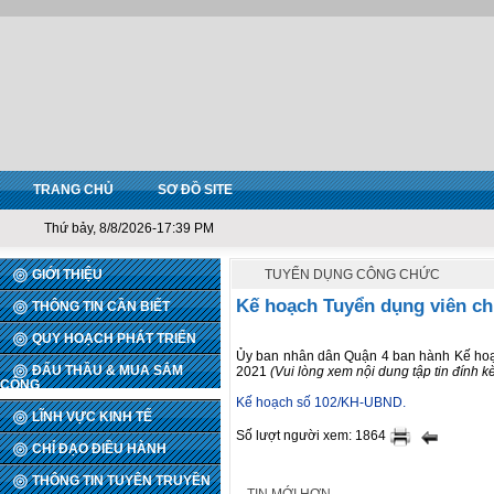
TRANG CHỦ
SƠ ĐỒ SITE
Thứ bảy, 8/8/2026-17:39 PM
GIỚI THIỆU
TUYỂN DỤNG CÔNG CHỨC
Kế hoạch Tuyển dụng viên c
THÔNG TIN CẦN BIẾT
QUY HOẠCH PHÁT TRIỂN
Ủy ban nhân dân Quận 4 ban hành Kế ho
ĐẤU THẦU & MUA SẮM
2021
(Vui lòng xem nội dung tập tin đính k
CÔNG
Kế hoạch số 102/KH-UBND.
LĨNH VỰC KINH TẾ
Số lượt người xem: 1864
CHỈ ĐẠO ĐIỀU HÀNH
THÔNG TIN TUYÊN TRUYỀN