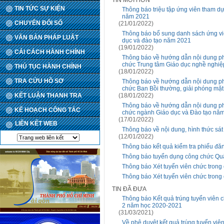
TIN MỚI HƠN
TIN TỨC SỰ KIỆN
Thông báo triệu tập ứng viên tham dự
năm 2021
CHUYỂN ĐỔI SỐ
(21/01/2022)
Thông báo bổ sung danh sách ứng viê
VĂN BẢN PHÁP LUẬT
dục và đào tạo năm 2021
(19/01/2022)
CẢI CÁCH HÀNH CHÍNH
Thông báo về hướng dẫn nội dung phỏ
chức Trung tâm Giáo dục nghề nghiệ
THỦ TỤC HÀNH CHÍNH
(18/01/2022)
TRA CỨU HỒ SƠ
Thông báo về hướng dẫn nội dung phỏ
chức Ban Bồi thường, giải phóng mặ
KẾT LUẬN THANH TRA
(18/01/2022)
Thông báo về hướng dẫn nội dung phỏ
KẾ HOẠCH CÔNG TÁC
chức ngành Giáo dục và Đào tạo nă
(17/01/2022)
LIÊN KẾT WEB
Thông báo về nội dung, hình thức s
(12/01/2022)
Thông báo kết quả kiểm tra phiếu đă
Thông báo tuyển dụng công chức Qu
Thông báo Xét tuyển viên chức trong
Thông báo Xét tuyển viên chức trong
TIN ĐÃ ĐƯA
Thông báo Kết quả trúng tuyển viên c
2 năm học 2020-2021
(31/03/2021)
Về phê duyệt kết quả trúng tuyển vi