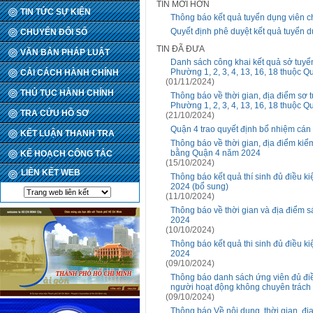
TIN MỚI HƠN
TIN TỨC SỰ KIỆN
Thông báo kết quả tuyển dụng viên 
Quyết định phê duyệt kết quả tuyển
CHUYỂN ĐỔI SỐ
TIN ĐÃ ĐƯA
VĂN BẢN PHÁP LUẬT
Danh sách công khai kết quả sở tuyể
Phường 1, 2, 3, 4, 13, 16, 18 thuộc Q
CẢI CÁCH HÀNH CHÍNH
(01/11/2024)
THỦ TỤC HÀNH CHÍNH
Thông báo về thời gian, địa điểm sơ
Phường 1, 2, 3, 4, 13, 16, 18 thuộc 
TRA CỨU HỒ SƠ
(21/10/2024)
Quận 4 trao quyết định bổ nhiệm cán
KẾT LUẬN THANH TRA
Thông báo về thời gian, địa điểm kiể
bằng Quận 4 năm 2024
KẾ HOẠCH CÔNG TÁC
(15/10/2024)
LIÊN KẾT WEB
Thông báo kết quả thí sinh đủ điều k
2024 (bổ sung)
(11/10/2024)
Thông báo về thời gian và địa điểm 
2024
(10/10/2024)
Thông báo kết quả thi sinh đủ điều k
2024
(09/10/2024)
Thông báo danh sách ứng viên đủ đi
người hoạt động không chuyên trách 
(09/10/2024)
Thông báo Về nội dung, thời gian, đị