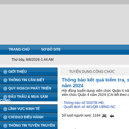
TRANG CHỦ
SƠ ĐỒ SITE
Thứ bảy, 8/8/2026-1:44 AM
GIỚI THIỆU
TUYỂN DỤNG CÔNG CHỨC
Thông báo kết quả kiểm tra, 
THÔNG TIN CẦN BIẾT
năm 2024
QUY HOẠCH PHÁT TRIỂN
Hội đồng tuyển dụng viên chức Quận 4 năm
viên chức Quận 4 năm 2024 (
Chi tiết theo 
ĐẤU THẦU & MUA SẮM
CÔNG
- Thông báo số 500/TB-HĐ;
- Quyết định số 481/QĐ-UBND-NC.
LĨNH VỰC KINH TẾ
Số lượt người xem: 1184
CHỈ ĐẠO ĐIỀU HÀNH
THÔNG TIN TUYÊN TRUYỀN