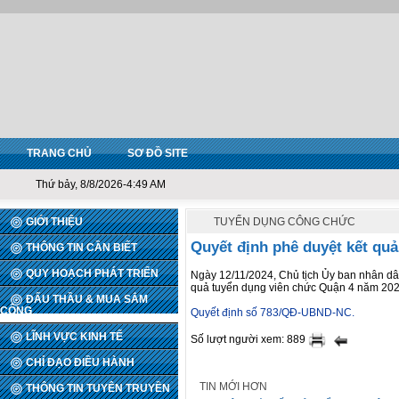
TRANG CHỦ
SƠ ĐỒ SITE
Thứ bảy, 8/8/2026-4:49 AM
GIỚI THIỆU
TUYỂN DỤNG CÔNG CHỨC
Quyết định phê duyệt kết qu
THÔNG TIN CẦN BIẾT
QUY HOẠCH PHÁT TRIỂN
Ngày 12/11/2024, Chủ tịch Ủy ban nhân d
quả tuyển dụng viên chức Quận 4 năm 20
ĐẤU THẦU & MUA SẮM
CÔNG
Quyết định số 783/QĐ-UBND-NC.
LĨNH VỰC KINH TẾ
Số lượt người xem: 889
CHỈ ĐẠO ĐIỀU HÀNH
TIN MỚI HƠN
THÔNG TIN TUYÊN TRUYỀN