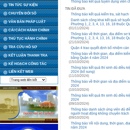
Thông báo kết quả tuyển dụng viên 
TIN TỨC SỰ KIỆN
TIN ĐÃ ĐƯA
CHUYỂN ĐỔI SỐ
Thông báo kết quả kiểm tra, sát hạc
Danh sách công khai kết quả sở tuyể
VĂN BẢN PHÁP LUẬT
Phường 1, 2, 3, 4, 13, 16, 18 thuộc Q
(01/11/2024)
CẢI CÁCH HÀNH CHÍNH
Thông báo về thời gian, địa điểm sơ
Phường 1, 2, 3, 4, 13, 16, 18 thuộc 
THỦ TỤC HÀNH CHÍNH
(21/10/2024)
TRA CỨU HỒ SƠ
Quận 4 trao quyết định bổ nhiệm cán
Thông báo về thời gian, địa điểm kiể
KẾT LUẬN THANH TRA
bằng Quận 4 năm 2024
(15/10/2024)
KẾ HOẠCH CÔNG TÁC
Thông báo kết quả thí sinh đủ điều k
LIÊN KẾT WEB
2024 (bổ sung)
(11/10/2024)
Thông báo về thời gian và địa điểm 
2024
(10/10/2024)
Thông báo kết quả thi sinh đủ điều k
2024
(09/10/2024)
Thông báo danh sách ứng viên đủ đi
người hoạt động không chuyên trách 
(09/10/2024)
Thông báo Về nội dung, thời gian, đị
năm 2024