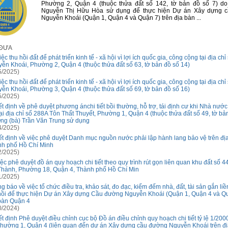
Phường 2, Quận 4 (thuộc thửa đất số 142, tờ bản đồ số 7) do
Nguyễn Thị Hữu Hòa sử dụng để thực hiện Dự án Xây dựng 
Nguyễn Khoái (Quận 1, Quận 4 và Quận 7) trên địa bàn ...
 ĐƯA
ệc thu hồi đất để phát triển kinh tế - xã hội vì lợi ích quốc gia, công cộng tại địa chỉ
ễn Khoái, Phường 2, Quận 4 (thuộc thửa đất số 63, tờ bản đồ số 14)
5/2025)
ệc thu hồi đất để phát triển kinh tế - xã hội vì lợi ích quốc gia, công cộng tại địa chỉ
ễn Khoái, Phường 3, Quận 4 (thuộc thửa đất số 69, tờ bản đồ số 16)
5/2025)
t định về phê duyệt phương ánchi tiết bồi thường, hỗ trợ, tái định cư khi Nhà nước
tại địa chỉ số 288A Tôn Thất Thuyết, Phường 1, Quận 4 (thuộc thửa đất số 49, tờ bả
ng (bà) Trần Văn Trung sử dụng
4/2025)
t định về việc phê duyệt Danh mục nguồn nước phải lập hành lang bảo vệ trên đị
h phố Hồ Chí Minh
2/2025)
iệc phê duyệt đồ án quy hoạch chi tiết theo quy trình rút gọn liên quan khu đất số
Thành, Phường 18, Quận 4, Thành phố Hồ Chí Min
1/2025)
g báo về việc tổ chức điều tra, khảo sát, đo đạc, kiểm đếm nhà, đất, tài sản gắn liề
hồi để thực hiện Dự án Xây dựng Cầu đường Nguyễn Khoái (Quận 1, Quận 4 và Qu
bàn Quận 4
0/2024)
t định Phê duyệt điều chỉnh cục bộ Đồ án điều chỉnh quy hoạch chi tiết tỷ lệ 1/200
hường 1, Quận 4 (liên quan đến dự án Xây dựng cầu đường Nguyễn Khoái trên đị