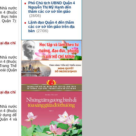
Phó Chủ tịch UBND Quận 4
■
Nguyễn Thị Mỹ Hạnh đến
i Nhà nước
thăm các cơ sở tôn giáo
n 4 (thuộc
(28/06)
 thực hiện
 Quận 7):
Lãnh đạo Quận 4 đến thăm
■
các cơ sở tôn giáo trên địa
bàn
(27/06)
ại địa chỉ
i Nhà nước
n 4 (thuộc
 Trang Thế
hoái (Quận
ại địa chỉ
i Nhà nước
n 4 (thuộc
sử dụng để
Quận 4 và