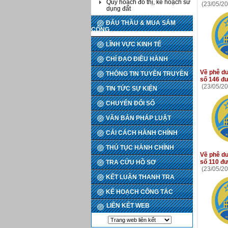
Quy hoạch đô thị, kế hoạch sử
(23/05/20
dụng đất
ĐẤU THẦU & MUA SẮM
CÔNG
LĨNH VỰC KINH TẾ
CHỈ ĐẠO ĐIỀU HÀNH
Về phê duy
THÔNG TIN TUYÊN TRUYỀN
số 146 đư
(23/05/20
TIN TỨC SỰ KIỆN
CHUYỂN ĐỔI SỐ
VĂN BẢN PHÁP LUẬT
CẢI CÁCH HÀNH CHÍNH
THỦ TỤC HÀNH CHÍNH
Về phê duy
số 110 đư
TRA CỨU HỒ SƠ
(23/05/20
KẾT LUẬN THANH TRA
KẾ HOẠCH CÔNG TÁC
LIÊN KẾT WEB