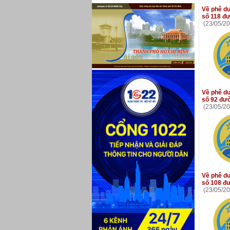
Về phê duy
số 118 đư
(23/05/20
Về phê du
số 92 đườ
(23/05/20
Về phê duy
số 108 đư
(23/05/20