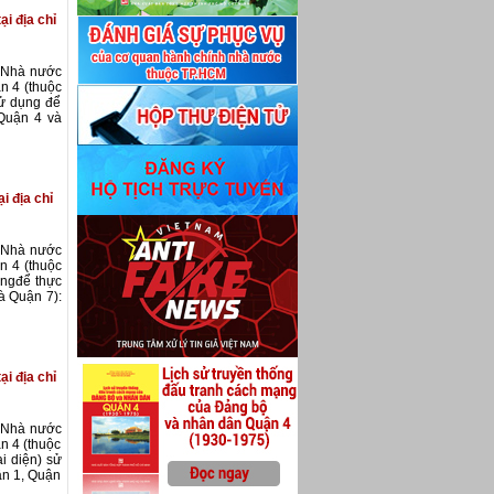
ại địa chỉ
i Nhà nước
n 4 (thuộc
sử dụng để
Quận 4 và
i địa chỉ
i Nhà nước
n 4 (thuộc
ụngđể thực
à Quận 7):
ại địa chỉ
i Nhà nước
n 4 (thuộc
i diện) sử
ận 1, Quận