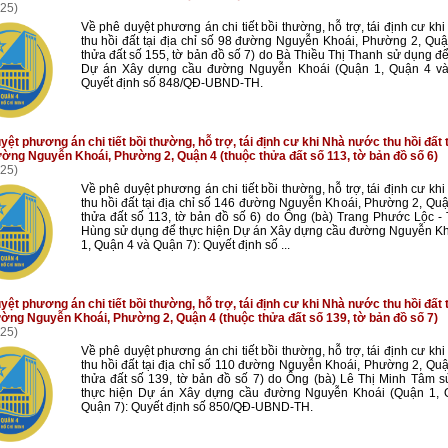
25)
Về phê duyệt phương án chi tiết bồi thường, hỗ trợ, tái định cư kh
thu hồi đất tại địa chỉ số 98 đường Nguyễn Khoái, Phường 2, Quậ
thửa đất số 155, tờ bản đồ số 7) do Bà Thiều Thị Thanh sử dụng để
Dự án Xây dựng cầu đường Nguyễn Khoái (Quận 1, Quận 4 và
Quyết định số 848/QĐ-UBND-TH.
ệt phương án chi tiết bồi thường, hỗ trợ, tái định cư khi Nhà nước thu hồi đất t
ờng Nguyễn Khoái, Phường 2, Quận 4 (thuộc thửa đất số 113, tờ bản đồ số 6)
25)
Về phê duyệt phương án chi tiết bồi thường, hỗ trợ, tái định cư kh
thu hồi đất tại địa chỉ số 146 đường Nguyễn Khoái, Phường 2, Quậ
thửa đất số 113, tờ bản đồ số 6) do Ông (bà) Trang Phước Lộc -
Hùng sử dụng để thực hiện Dự án Xây dựng cầu đường Nguyễn K
1, Quận 4 và Quận 7): Quyết định số ...
ệt phương án chi tiết bồi thường, hỗ trợ, tái định cư khi Nhà nước thu hồi đất t
ờng Nguyễn Khoái, Phường 2, Quận 4 (thuộc thửa đất số 139, tờ bản đồ số 7)
25)
Về phê duyệt phương án chi tiết bồi thường, hỗ trợ, tái định cư kh
thu hồi đất tại địa chỉ số 110 đường Nguyễn Khoái, Phường 2, Quậ
thửa đất số 139, tờ bản đồ số 7) do Ông (bà) Lê Thị Minh Tâm 
thực hiện Dự án Xây dựng cầu đường Nguyễn Khoái (Quận 1, 
Quận 7): Quyết định số 850/QĐ-UBND-TH.