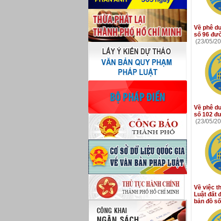
Về phê duy
số 96 đườ
(23/05/20
Về phê duy
số 102 đư
(23/05/20
Về việc th
Luật đất 
bản đồ số