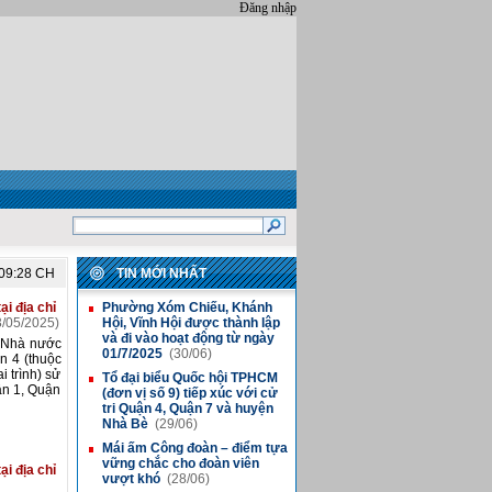
Đăng nhập
:09:28 CH
TIN MỚI NHẤT
ại địa chỉ
Phường Xóm Chiếu, Khánh
■
/05/2025)
Hội, Vĩnh Hội được thành lập
và đi vào hoạt động từ ngày
i Nhà nước
01/7/2025
(30/06)
n 4 (thuộc
i trình) sử
Tổ đại biểu Quốc hội TPHCM
■
ận 1, Quận
(đơn vị số 9) tiếp xúc với cử
tri Quận 4, Quận 7 và huyện
Nhà Bè
(29/06)
Mái ấm Công đoàn – điểm tựa
■
vững chắc cho đoàn viên
ại địa chỉ
vượt khó
(28/06)