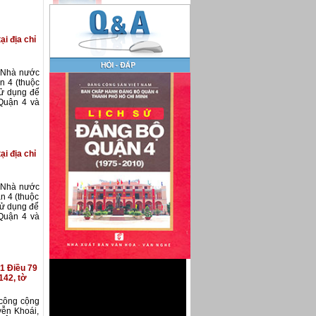
ại địa chỉ
i Nhà nước
n 4 (thuộc
sử dụng để
Quận 4 và
ại địa chỉ
i Nhà nước
n 4 (thuộc
sử dụng để
Quận 4 và
 1 Điều 79
142, tờ
, công cộng
yễn Khoái,