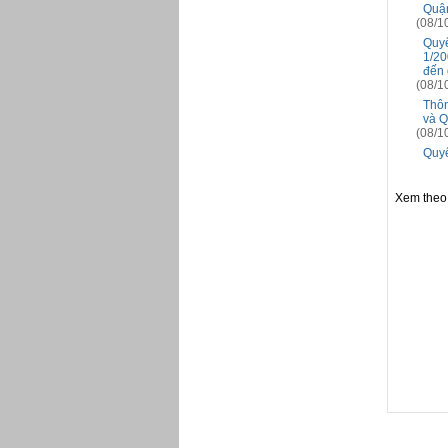
Quận
(08/1
Quyế
1/20
đến 
(08/1
Thôn
và Q
(08/1
Quyế
Xem theo