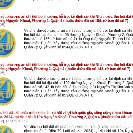
ệt phương án chi tiết bồi thường, hỗ trợ, tái định cư khi Nhà nước thu hồi đất t
ng Nguyễn Khoái, Phường 2, Quận 4 (thuộc thửa đất số 156, tờ bản đồ số 7)
25)
Về phê duyệt phương án chi tiết bồi thường, hỗ trợ, tái định cư kh
thu hồi đất tại địa chỉ số 96 đường Nguyễn Khoái, Phường 2, Quậ
thửa đất số 156, tờ bản đồ số 7) do Ông (bà) Nguyễn Thanh Hải 
thực hiện Dự án Xây dựng cầu đường Nguyễn Khoái (Quận 1, 
Quận 7): Quyết định số 854/QĐ-UBND-TH.
ệt phương án chi tiết bồi thường, hỗ trợ, tái định cư khi Nhà nước thu hồi đất t
ờng Nguyễn Khoái, Phường 2, Quận 4 (thuộc thửa đất số 143, tờ bản đồ số 7)
25)
Về phê duyệt phương án chi tiết bồi thường, hỗ trợ, tái định cư kh
thu hồi đất tại địa chỉ số 102 đường Nguyễn Khoái, Phường 2, Quậ
thửa đất số 143, tờ bản đồ số 7) do Ông (bà) Nguyễn Thị Kim Anh 
thực hiện Dự án Xây dựng cầu đường Nguyễn Khoái (Quận 1, 
Quận 7): Quyết định số 853/QĐ-UBND-TH.
u hồi đất để phát triển kinh tế - xã hội vì lợi ích quốc gia, công cộng (theo khoản
đai 2024) tại địa chỉ số 104 Nguyễn Khoái, Phường 2, Quận 4 (thuộc thửa đất số 
 7)
(23/05/2025)
Về việc thu hồi đất để phát triển kinh tế - xã hội vì lợi ích quốc gia
(theo khoản 1 Điều 79 Luật đất đai 2024) tại địa chỉ số 104 Ngu