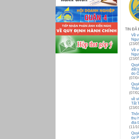
TIN ĐÃ
Về vi
Nguy
(23/0
Về vi
Nguy
(23/0
Quyế
đất 
do Ô
(07/0
Quyế
Thàn
(07/0
về v
Tất 
(23/0
Thôn
thu 
địa 
(11/1
Quyế
cư P