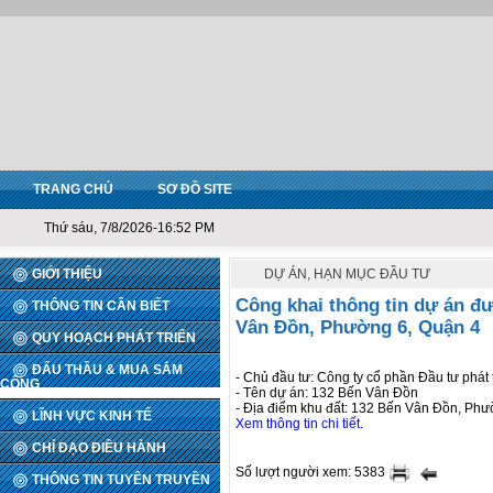
TRANG CHỦ
SƠ ĐỒ SITE
Thứ sáu, 7/8/2026-16:52 PM
GIỚI THIỆU
DỰ ÁN, HẠN MỤC ĐẦU TƯ
Công khai thông tin dự án đượ
THÔNG TIN CẦN BIẾT
Vân Đồn, Phường 6, Quận 4
QUY HOẠCH PHÁT TRIỂN
ĐẤU THẦU & MUA SẮM
- Chủ đầu tư: Công ty cổ phần Đầu tư phát 
CÔNG
- Tên dự án: 132 Bến Vân Đồn
- Địa điểm khu đất: 132 Bến Vân Đồn, Phư
LĨNH VỰC KINH TẾ
Xem thông tin chi tiết.
CHỈ ĐẠO ĐIỀU HÀNH
Số lượt người xem: 5383
THÔNG TIN TUYÊN TRUYỀN