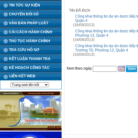
TIN TỨC SỰ KIỆN
TIN ĐÃ ĐƯA
CHUYỂN ĐỔI SỐ
Công khai thông tin dự án được tiếp 
Quận 4
VĂN BẢN PHÁP LUẬT
(16/09/2013)
Công khai thông tin dự án được tiếp 
CẢI CÁCH HÀNH CHÍNH
Phường 13, Quận 4
(16/09/2013)
THỦ TỤC HÀNH CHÍNH
Công khai thông tin dự án được tiếp 
TRA CỨU HỒ SƠ
Trường Tộ, Phường 12, Quận 4
(16/09/2013)
KẾT LUẬN THANH TRA
KẾ HOẠCH CÔNG TÁC
Xem theo ngày
LIÊN KẾT WEB