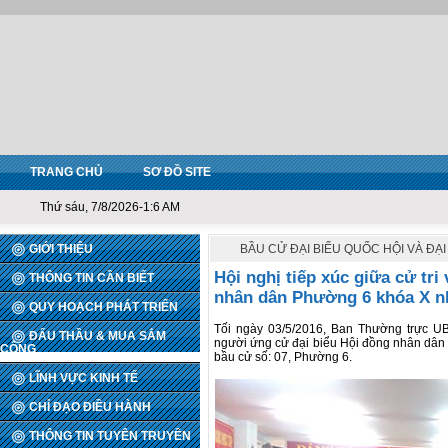
TRANG CHỦ
SƠ ĐỒ SITE
Thứ sáu, 7/8/2026-1:6 AM
GIỚI THIỆU
BẦU CỬ ĐẠI BIỂU QUỐC HỘI VÀ ĐẠ
Hội nghị tiếp xúc giữa cử tri
THÔNG TIN CẦN BIẾT
nhân dân Phường 6 khóa X nh
QUY HOẠCH PHÁT TRIỂN
Tối ngày 03/5/2016, Ban Thường trực UB
ĐẤU THẦU & MUA SẮM
người ứng cử đại biểu Hội đồng nhân dân P
CÔNG
bầu cử số: 07, Phường 6.
LĨNH VỰC KINH TẾ
CHỈ ĐẠO ĐIỀU HÀNH
THÔNG TIN TUYÊN TRUYỀN