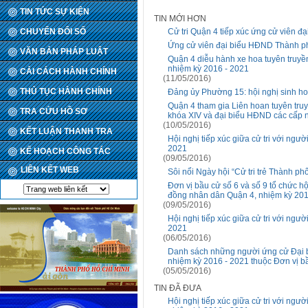
TIN TỨC SỰ KIỆN
TIN MỚI HƠN
CHUYỂN ĐỔI SỐ
Cử tri Quận 4 tiếp xúc ứng cử viên đ
Ứng cử viên đại biểu HĐND Thành phố
VĂN BẢN PHÁP LUẬT
Quận 4 diễu hành xe hoa tuyên truyề
nhiệm kỳ 2016 - 2021
CẢI CÁCH HÀNH CHÍNH
(11/05/2016)
THỦ TỤC HÀNH CHÍNH
Đảng ủy Phường 15: hội nghị sinh h
Quận 4 tham gia Liên hoan tuyên tru
TRA CỨU HỒ SƠ
khóa XIV và đại biểu HĐND các cấp 
(10/05/2016)
KẾT LUẬN THANH TRA
Hội nghị tiếp xúc giữa cử tri với ng
2021
KẾ HOẠCH CÔNG TÁC
(09/05/2016)
LIÊN KẾT WEB
Sôi nổi Ngày hội “Cử tri trẻ Thành ph
Đơn vị bầu cử số 6 và số 9 tổ chức hộ
đồng nhân dân Quận 4, nhiệm kỳ 201
(09/05/2016)
Hội nghị tiếp xúc giữa cử tri với ng
2021
(06/05/2016)
Danh sách những người ứng cử Đại b
nhiệm kỳ 2016 - 2021 thuộc Đơn vị bầ
(05/05/2016)
TIN ĐÃ ĐƯA
Hội nghị tiếp xúc giữa cử tri với ng