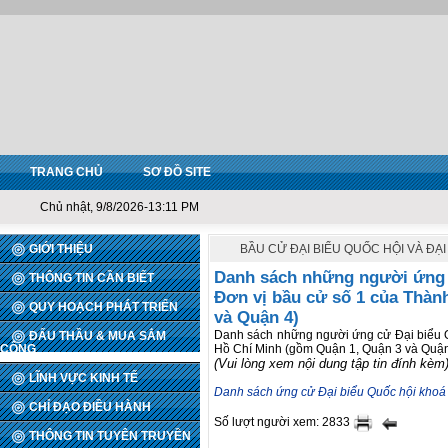
TRANG CHỦ
SƠ ĐỒ SITE
Chủ nhật, 9/8/2026-13:11 PM
GIỚI THIỆU
BẦU CỬ ĐẠI BIỂU QUỐC HỘI VÀ ĐẠ
Danh sách những người ứng 
THÔNG TIN CẦN BIẾT
Đơn vị bầu cử số 1 của Thàn
QUY HOẠCH PHÁT TRIỂN
và Quận 4)
Danh sách những người ứng cử Đại biểu Q
ĐẤU THẦU & MUA SẮM
CÔNG
Hồ Chí Minh (gồm Quận 1, Quận 3 và Quận
(Vui lòng xem nội dung tập tin đính kèm)
LĨNH VỰC KINH TẾ
Danh sách ứng cử Đại biểu Quốc hội khoá 
CHỈ ĐẠO ĐIỀU HÀNH
Số lượt người xem: 2833
THÔNG TIN TUYÊN TRUYỀN