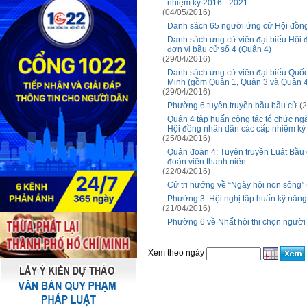
nhiệm kỳ 2016 - 2021
(04/05/2016)
Danh sách 65 người ứng cử Hội đồng
Danh sách ứng cử viên đại biểu Hội 
đơn vị bầu cử số 4 (Quận 4)
(29/04/2016)
Danh sách ứng cử viên đại biểu Quốc
Minh (gồm Quận 1, Quận 3 và Quận 4
(29/04/2016)
Phường 6 tuyên truyền bầu bầu cử
(2
Quận 4 tập huấn công tác tổ chức ngà
Hội đồng nhân dân các cấp nhiệm kỳ
(25/04/2016)
Quận đoàn 4: Tuyên truyền Luật Bầu 
đoàn viên thanh niên
(22/04/2016)
Cử tri hướng về “Ngày hội non sông”
Phường 3: Hội nghị tập huấn kỹ năng
(21/04/2016)
Phường 6 về Nhất hội thi chọn người 
Xem theo ngày