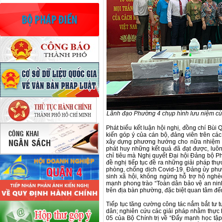
Lãnh đạo Phường 4 chụp hình lưu niệm cùng
Phát biểu kết luận hội nghị, đồng chí Bùi 
kiến góp ý của cán bộ, đảng viên trên cá
xây dựng phương hướng cho nữa nhiệm k
phát huy những kết quả đã đạt được, luôn 
chỉ tiêu mà Nghị quyết Đại hội Đảng bộ P
đề nghị tiếp tục đề ra những giải pháp th
phòng, chống dịch Covid-19. Đảng ủy phườ
sinh xã hội, không ngừng hỗ trợ hộ nghè
mạnh phong trào “Toàn dân bảo vệ an ninh 
trên địa bàn phường, đặc biệt quan tâm đế
Tiếp tục tăng cường công tác nắm bắt tư t
dân; nghiên cứu các giải pháp nhằm thực hi
05 của Bộ Chính trị về “Đẩy mạnh học tập