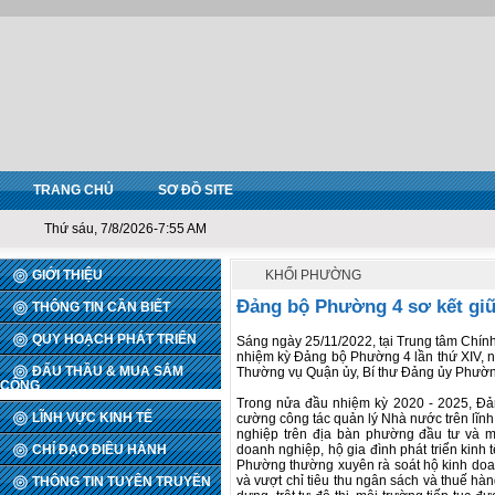
TRANG CHỦ
SƠ ĐỒ SITE
Thứ sáu, 7/8/2026-7:55 AM
GIỚI THIỆU
KHỐI PHƯỜNG
Đảng bộ Phường 4 sơ kết giữ
THÔNG TIN CẦN BIẾT
QUY HOẠCH PHÁT TRIỂN
Sáng ngày 25/11/2022, tại Trung tâm Chính
nhiệm kỳ Đảng bộ Phường 4 lần thứ XIV, n
ĐẤU THẦU & MUA SẮM
Thường vụ Quận ủy, Bí thư Đảng ủy Phường 
CÔNG
Trong nửa đầu nhiệm kỳ 2020 - 2025, Đ
LĨNH VỰC KINH TẾ
cường công tác quản lý Nhà nước trên lĩnh 
nghiệp trên địa bàn phường đầu tư và m
CHỈ ĐẠO ĐIỀU HÀNH
doanh nghiệp, hộ gia đình phát triển kinh
Phường thường xuyên rà soát hộ kinh doa
và vượt chỉ tiêu thu ngân sách và thuế h
THÔNG TIN TUYÊN TRUYỀN