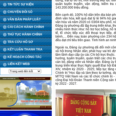
dựng, trật tự đô thị, môi trường tiếp tục
quân tuyên truyền, vận động, kiểm tra
TIN TỨC SỰ KIỆN
143.200.000 triệu đồng.
CHUYỂN ĐỔI SỐ
Bên cạnh đó, 100% hộ dân trên địa bàn ph
đình văn hóa, kết quả đạt tỷ lệ 94% hộ gi
VĂN BẢN PHÁP LUẬT
văn hóa và năm 2020 có 03/04 khu phố, n
Đảng ủy phường đã tập trung triển khai, t
CẢI CÁCH HÀNH CHÍNH
nhiều hình thức như: hỗ trợ học bổng, hỗ tr
tế, tổ chức tiếp xúc đối thoại trực tiếp
THỦ TỤC HÀNH CHÍNH
bệnh,.... Đến nay, toàn phường còn 234 
đều đạt chỉ tiêu trên giao. Tình hình an ni
TRA CỨU HỒ SƠ
Ngoài ra, Đảng ủy phường đã đổi mới công
KẾT LUẬN THANH TRA
xã hội trong Nhân dân; phát huy vai trò đ
tâm lãnh đạo cấp ủy các Chi bộ trực thuộc
KẾ HOẠCH CÔNG TÁC
hướng, tuyên truyền, quán triệt các chủ t
cán bộ, đảng viên và Nhân dân. Đảng ủy 
LIÊN KẾT WEB
trung triển khai thực Nghị quyết Đại hội 
XIV, nhiệm kỳ 2020 - 2025; tiếp tục tăn
Chính trị “Học tập và làm theo tư tưởng, 
MTTQ Việt Nam và các tổ chức chính trị - 
công Đại hội Đoàn Thanh niên Cộng sản 
kỳ 2022 - 2027.