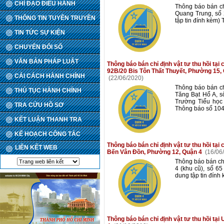
CHỈ ĐẠO ĐIỀU HÀNH
Thông báo bán ch
Quang Trung, số
THÔNG TIN TUYÊN TRUYỀN
tập tin đính kèm
TIN TỨC SỰ KIỆN
CHUYỂN ĐỔI SỐ
VĂN BẢN PHÁP LUẬT
Thông báo bán chỉ định vật tư thu hồi tạ
92B/20 Bis Tôn Thất Thuyết, Phường 15, 
CẢI CÁCH HÀNH CHÍNH
(22/06/2020)
Thông báo bán ch
THỦ TỤC HÀNH CHÍNH
Tăng Bạt Hổ A, s
Trường Tiểu học 
TRA CỨU HỒ SƠ
Thông báo số 104
KẾT LUẬN THANH TRA
KẾ HOẠCH CÔNG TÁC
Thông báo bán chỉ định vật tư thu hồi tại
LIÊN KẾT WEB
Bến Vân Đồn, Phường 12, Quận 4
(16/06
Thông báo bán chỉ
4 (khu cũ), số 6
dung tập tin đín
Thông báo bán chỉ định vật tư thu hồi 