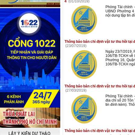
4
(01/10/2019)
Phòng Tài chính -
UBND Phường 4 v
nội dung tập tin 
Thông báo bán chỉ định vật tư thu hồi tạ
(23/07/2019)
Ngày 23/7/2019, 
106/TB-TCKH về bá
Phường 16, Quận 
106/TB-TCKH ngà
Thông báo bán chỉ định vật tư thu hồi tại
(27/03/2019)
Phòng Tài chính -
địa chỉ số 20 Tôn
tin đính kèm). T
Thông báo bán chỉ định vật tư thu hồi tạ