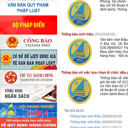
Phòng Tài chính -
địa chỉ 59 Đoàn 
đính kèm). Thông
Thông báo mời thầu
(03/10/2018)
Tên bên mời thầ
4 Địa chỉ: 18 Đ
028.39400437 Fax
Mua sắm máy Scan 
hàng hóa. - Nội d
Thông báo về việc lựa chọn tổ chức đấu g
Thông báo về việ
giá tài sản số 0
cứ Văn bản số 1
về thuận tổ chức 
chính (kèm theo D
TIN ĐÃ ĐƯA
Thông báo mời thầu
(06/06/2018)
Thông báo mời thầu
(06/06/2018)
Thông báo mời thầu
(02/11/2017)