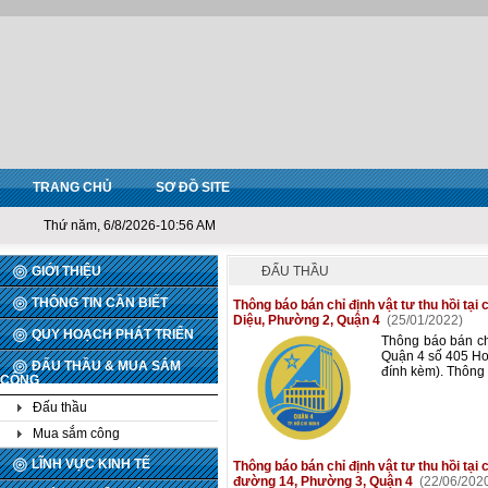
TRANG CHỦ
SƠ ĐỒ SITE
Thứ năm, 6/8/2026-10:56 AM
GIỚI THIỆU
ĐẤU THẦU
THÔNG TIN CẦN BIẾT
Thông báo bán chỉ định vật tư thu hồi tạ
Diệu, Phường 2, Quận 4
(25/01/2022)
QUY HOẠCH PHÁT TRIỂN
Thông báo bán chỉ
Quận 4 số 405 Ho
ĐẤU THẦU & MUA SẮM
đính kèm). Thông
CÔNG
Đấu thầu
Mua sắm công
LĨNH VỰC KINH TẾ
Thông báo bán chỉ định vật tư thu hồi t
đường 14, Phường 3, Quận 4
(22/06/202