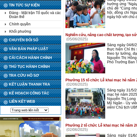
hưởng ứng “Ngày 
TIN TỨC SỰ KIỆN
chủ đề “Cùng nha
hội, đồng chí Ng
Đảng - Mặt trận Tổ quốc và các
Đoàn thể
ngày hội với chủ 
Chính quyền
Khối phường
Nghiên cứu, nâng cao chất lượng, tạo sứ
(05/06/2025)
CHUYỂN ĐỔI SỐ
Sáng ngày 04/6/2
VĂN BẢN PHÁP LUẬT
thực hiện Chỉ th
theo tư tưởng, đ
CẢI CÁCH HÀNH CHÍNH
Nguyễn Thị Hồng 
Phó Trưởng Ban T
THỦ TỤC HÀNH CHÍNH
TRA CỨU HỒ SƠ
Phường 15 tổ chức Lễ khai mạc hè năm 2
KẾT LUẬN THANH TRA
(02/06/2025)
Sáng ngày 31/5/2
KẾ HOẠCH CÔNG TÁC
mạc hè năm 2025 
Nguyễn Thị Long 
LIÊN KẾT WEB
Mỹ Ngân - Ủy vi
viên/ Chủ tịch UB
Phường 2 tổ chức Lễ khai mạc hè năm 20
(02/06/2025)
Sáng ngày 01/6