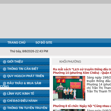
TRANG CHỦ
SƠ ĐỒ SITE
Thứ bảy, 8/8/2026-22:43 PM
GIỚI THIỆU
KHỐI PHƯỜNG
THÔNG TIN CẦN BIẾT
Ra mắt sách “Lịch sử truyền thống đấu 
Phường 14 (phường Xóm Chiếu) - Quận 4
QUY HOẠCH PHÁT TRIỂN
Sáng ngày 19/6/2
truyền thống đấ
ĐẤU THẦU & MUA SẮM
Phường 14 (phườ
CÔNG
chí Trần Thị Tha
Trần Thị Thanh Th
LĨNH VỰC KINH TẾ
CHỈ ĐẠO ĐIỀU HÀNH
Phường 8 tổ chức Ngày hội “Cùng nhau 
THÔNG TIN TUYÊN TRUYỀN
Sáng ngày 04/6/2