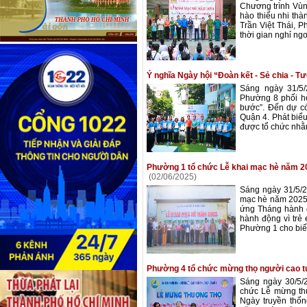
Chương trình Vùn
hào thiếu nhi th
Trần Việt Thái, 
thời gian nghỉ ngơ
Ý nghĩa Ngày hội “Đoàn kết - Sẻ chia -
Sáng ngày 31/5
Phường 8 phối hợ
bước”. Đến dự c
Quận 4. Phát biểu
được tổ chức nhằ
Phường 1 tổ chức Lễ khai mạc hè năm 20
(02/06/2025)
Sáng ngày 31/5/2
mạc hè năm 2025 
ứng Tháng hành đ
hành động vì trẻ
Phường 1 cho biết
Phường 4 tổ chức mừng thọ người cao 
Sáng ngày 30/5/
chức Lễ mừng th
Ngày truyền thốn