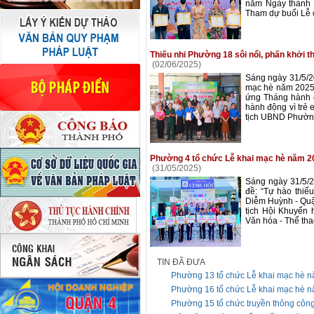
năm Ngày thành l
Tham dự buổi Lễ c
Thiếu nhi Phường 18 sôi nổi, phấn khởi 
(02/06/2025)
Sáng ngày 31/5/2
mạc hè năm 2025 
ứng Tháng hành đ
hành động vì trẻ
tịch UBND Phường 
Phường 4 tổ chức Lễ khai mạc hè năm 20
(31/05/2025)
Sáng ngày 31/5/
đề: “Tự hào thiế
Diễm Huỳnh - Quậ
tịch Hội Khuyến
Văn hóa - Thể tha
TIN ĐÃ ĐƯA
Phường 13 tổ chức Lễ khai mạc hè 
Phường 16 tổ chức Lễ khai mạc hè 
Phường 15 tổ chức truyền thông công