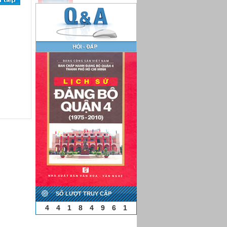
SỐ LƯỢT TRUY CẬP
4
4
1
8
4
9
6
1