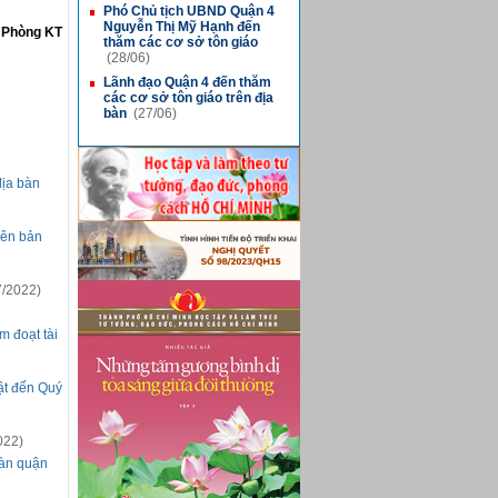
Phó Chủ tịch UBND Quận 4
■
Nguyễn Thị Mỹ Hạnh đến
Phòng KT
thăm các cơ sở tôn giáo
(28/06)
Lãnh đạo Quận 4 đến thăm
■
các cơ sở tôn giáo trên địa
bàn
(27/06)
địa bàn
iên bản
/2022)
m đoạt tài
ật đến Quý
022)
bàn quận