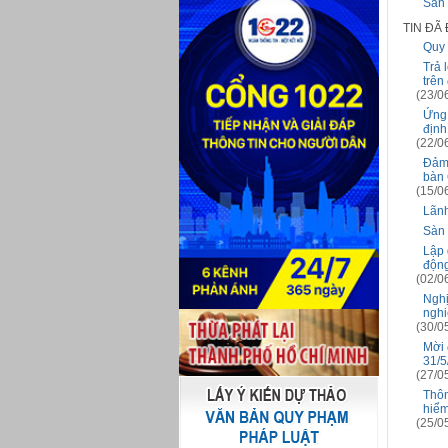
Sàn 
TIN ĐÃ
Quy 
Trả 
trên
(23/0
Ứng 
định
(22/0
Đảm 
bàn
(15/0
Lãnh
Sàn 
Lập 
độn
(02/0
Nghị
nghi
(30/0
Mời 
31/5
(27/0
Thôn
hiểm
(25/0