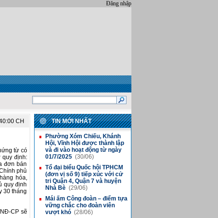
Đăng nhập
:40:00 CH
TIN MỚI NHẤT
Phường Xóm Chiếu, Khánh
■
Hội, Vĩnh Hội được thành lập
và đi vào hoạt động từ ngày
hứng từ có
01/7/2025
(30/06)
 quy định:
a đơn bán
Tổ đại biểu Quốc hội TPHCM
■
 Chính phủ
(đơn vị số 9) tiếp xúc với cử
 hàng hóa,
tri Quận 4, Quận 7 và huyện
ủ quy định
Nhà Bè
(29/06)
ày 30 tháng
Mái ấm Công đoàn – điểm tựa
■
vững chắc cho đoàn viên
4/NĐ-CP sẽ
vượt khó
(28/06)