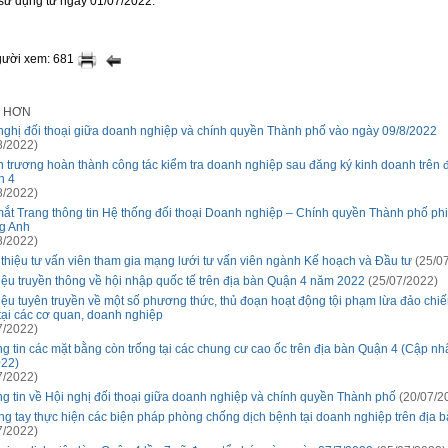
ị sử dụng từ ngày 01/07/2022.
gười xem: 681
I HƠN
nghị đối thoại giữa doanh nghiệp và chính quyền Thành phố vào ngày 09/8/2022
8/2022)
 trương hoàn thành công tác kiểm tra doanh nghiệp sau đăng ký kinh doanh trên 
n 4
8/2022)
ắt Trang thông tin Hệ thống đối thoại Doanh nghiệp – Chính quyền Thành phố ph
g Anh
8/2022)
 thiệu tư vấn viên tham gia mạng lưới tư vấn viên ngành Kế hoạch và Đầu tư
(25/07
liệu truyền thông về hội nhập quốc tế trên địa bàn Quận 4 năm 2022
(25/07/2022)
liệu tuyên truyền về một số phương thức, thủ đoạn hoạt động tội phạm lừa đảo chiế
tại các cơ quan, doanh nghiệp
7/2022)
g tin các mặt bằng còn trống tại các chung cư cao ốc trên địa bàn Quận 4 (Cập nh
022)
7/2022)
g tin về Hội nghị đối thoại giữa doanh nghiệp và chính quyền Thành phố
(20/07/2
g tay thực hiện các biện pháp phòng chống dịch bệnh tại doanh nghiệp trên địa 
7/2022)