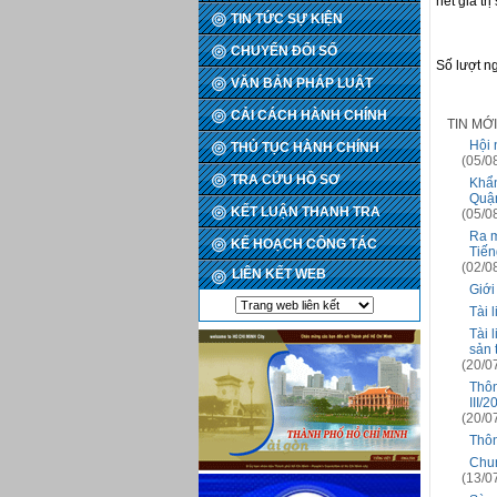
hết giá tr
TIN TỨC SỰ KIỆN
CHUYỂN ĐỔI SỐ
Số lượt n
VĂN BẢN PHÁP LUẬT
CẢI CÁCH HÀNH CHÍNH
TIN MỚ
Hội 
THỦ TỤC HÀNH CHÍNH
(05/0
TRA CỨU HỒ SƠ
Khẩn
Quậ
KẾT LUẬN THANH TRA
(05/0
Ra m
KẾ HOẠCH CÔNG TÁC
Tiến
(02/0
LIÊN KẾT WEB
Giới
Tài 
Tài 
sản 
(20/0
Thôn
III/2
(20/0
Thôn
Chun
(13/0