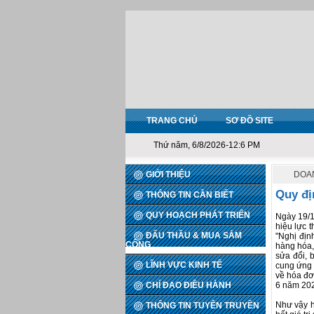
TRANG CHỦ
SƠ ĐỒ SITE
Thứ năm, 6/8/2026-12:6 PM
GIỚI THIỆU
DOA
Quy đị
THÔNG TIN CẦN BIẾT
QUY HOẠCH PHÁT TRIỂN
Ngày 19/1
hiệu lực 
ĐẤU THẦU & MUA SẮM
"Nghị đị
CÔNG
hàng hóa,
sửa đổi, 
LĨNH VỰC KINH TẾ
cung ứng 
về hóa đơn
CHỈ ĐẠO ĐIỀU HÀNH
6 năm 202
Như vậy h
THÔNG TIN TUYÊN TRUYỀN