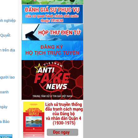
anh nghiệp
 Quyết
 trên địa
người lao
doanh
 ngày
ia Bảo